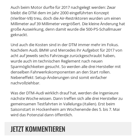
Auch beim Motor durfte für 2017 nachgelegt werden: Zwar
bleibt die DTM dem im Jahr 2000 eingeführten Konzept
(Vierliter-V8) treu, doch die Air-Restriktoren wurden um einen
Millimeter auf 39 Millimeter vergrößert. Die kleine Änderung hat
große Auswirkung, denn damit wurde die 500-PS-Schallmauer
geknackt.
Und auch die Kosten sind in der DTM immer mehr im Fokus.
Nachdem Audi, BMW und Mercedes ihr Aufgebot für 2017 von
acht auf jeweils sechs Fahrzeuge zurückgeschraubt haben,
wurde auch im technischen Reglement nach neuen
Sparmöglichkeiten gesucht. So werden alle drei Hersteller mit
denselben Fahrwerkskomponenten an den Start rollen.
Nebeneffekt: Setup-Änderungen sind somit einfacher
nachvollziehbar.
Was der DTM-Audi wirklich drauf hat, werden die Ingenieure
nächste Woche wissen. Dann treffen sich alle drei Hersteller zu
gemeinsamen Testfahrten in Vallelunga (Italien). Erst beim
Saisonstart in Hockenheim am Wochenende des 5. bis 7. Mai
wird das Potenzial dann öffentlich.
JETZT KOMMENTIEREN