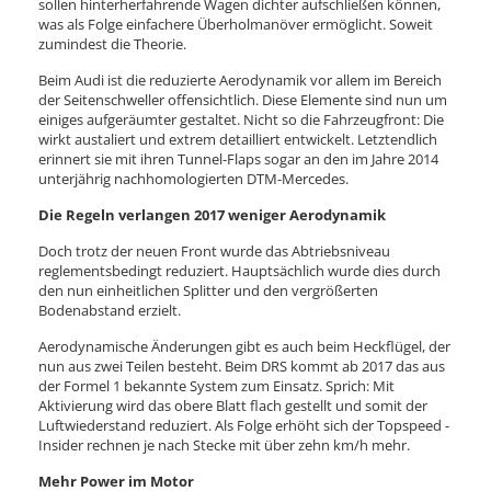
sollen hinterherfahrende Wagen dichter aufschließen können,
was als Folge einfachere Überholmanöver ermöglicht. Soweit
zumindest die Theorie.
Beim Audi ist die reduzierte Aerodynamik vor allem im Bereich
der Seitenschweller offensichtlich. Diese Elemente sind nun um
einiges aufgeräumter gestaltet. Nicht so die Fahrzeugfront: Die
wirkt austaliert und extrem detailliert entwickelt. Letztendlich
erinnert sie mit ihren Tunnel-Flaps sogar an den im Jahre 2014
unterjährig nachhomologierten DTM-Mercedes.
Die Regeln verlangen 2017 weniger Aerodynamik
Doch trotz der neuen Front wurde das Abtriebsniveau
reglementsbedingt reduziert. Hauptsächlich wurde dies durch
den nun einheitlichen Splitter und den vergrößerten
Bodenabstand erzielt.
Aerodynamische Änderungen gibt es auch beim Heckflügel, der
nun aus zwei Teilen besteht. Beim DRS kommt ab 2017 das aus
der Formel 1 bekannte System zum Einsatz. Sprich: Mit
Aktivierung wird das obere Blatt flach gestellt und somit der
Luftwiederstand reduziert. Als Folge erhöht sich der Topspeed -
Insider rechnen je nach Stecke mit über zehn km/h mehr.
Mehr Power im Motor