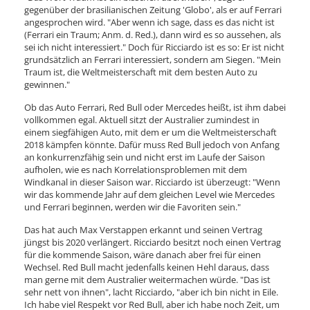
gegenüber der brasilianischen Zeitung 'Globo', als er auf Ferrari
angesprochen wird. "Aber wenn ich sage, dass es das nicht ist
(Ferrari ein Traum; Anm. d. Red.), dann wird es so aussehen, als
sei ich nicht interessiert." Doch für Ricciardo ist es so: Er ist nicht
grundsätzlich an Ferrari interessiert, sondern am Siegen. "Mein
Traum ist, die Weltmeisterschaft mit dem besten Auto zu
gewinnen."
Ob das Auto Ferrari, Red Bull oder Mercedes heißt, ist ihm dabei
vollkommen egal. Aktuell sitzt der Australier zumindest in
einem siegfähigen Auto, mit dem er um die Weltmeisterschaft
2018 kämpfen könnte. Dafür muss Red Bull jedoch von Anfang
an konkurrenzfähig sein und nicht erst im Laufe der Saison
aufholen, wie es nach Korrelationsproblemen mit dem
Windkanal in dieser Saison war. Ricciardo ist überzeugt: "Wenn
wir das kommende Jahr auf dem gleichen Level wie Mercedes
und Ferrari beginnen, werden wir die Favoriten sein."
Das hat auch Max Verstappen erkannt und seinen Vertrag
jüngst bis 2020 verlängert. Ricciardo besitzt noch einen Vertrag
für die kommende Saison, wäre danach aber frei für einen
Wechsel. Red Bull macht jedenfalls keinen Hehl daraus, dass
man gerne mit dem Australier weitermachen würde. "Das ist
sehr nett von ihnen", lacht Ricciardo, "aber ich bin nicht in Eile.
Ich habe viel Respekt vor Red Bull, aber ich habe noch Zeit, um