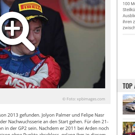
100 Me
Steilk
Ausbli
ihren 
zwisch
TOP 
© Foto: xpbimages.com
aison 2013 gefunden. Jolyon Palmer und Felipe Nasr
n der Nachwuchsserie an den Start gehen. Für den 21-
ison in der GP2 sein. Nachdem er 2011 bei Arden noch
aison ohne Punkte abschloss, gelang ihm in diesem