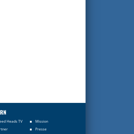
ERN
eed Heads TV
Mission
rtner
Presse