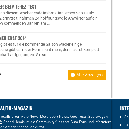
R BEIM JEREZ-TEST
 an diesem Wochenende im brasilianischen Sao Paulo
2 ermittelt, nahmen 24 hoffnungsvolle Anwärter auf ein
 den kommenden Jahren am …
EN ERST 2014
 gibt es für die kommende Saison wieder einige
rie gibt es in der Form nicht mehr, denn sie ist komplett
chaft aufgegangen. Sie soll …
s
Alle Anzeigen
 AUTO-MAGAZIN
INT
ktualisierten
Auto News
,
Motorsport News
,
Auto Tests
, Sportwagen
Sp
ft
. Speed Heads ist die Community für echte Auto-Fans und informiert
Pa
er Welt der schnellen Autos.