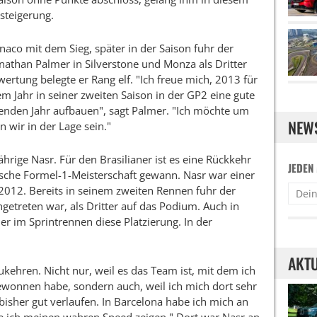
ssteigerung.
naco mit dem Sieg, später in der Saison fuhr der
nathan Palmer in Silverstone und Monza als Dritter
rtung belegte er Rang elf. "Ich freue mich, 2013 für
em Jahr in seiner zweiten Saison in der GP2 eine gute
enden Jahr aufbauen", sagt Palmer. "Ich möchte um
NEW
n wir in der Lage sein."
rige Nasr. Für den Brasilianer ist es eine Rückkehr
JEDEN
ische Formel-1-Meisterschaft gewann. Nasr war einer
2012. Bereits in seinem zweiten Rennen fuhr der
getreten war, als Dritter auf das Podium. Auch in
r im Sprintrennen diese Platzierung. In der
AKTU
ukehren. Nicht nur, weil es das Team ist, mit dem ich
gewonnen habe, sondern auch, weil ich mich dort sehr
 bisher gut verlaufen. In Barcelona habe ich mich an