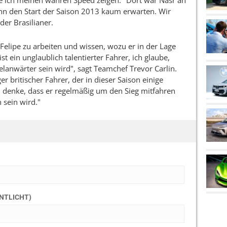
e ich meinen wahren Speed zeigen." Dort war Nasr an
ann den Start der Saison 2013 kaum erwarten. Wir
der Brasilianer.
Felipe zu arbeiten und wissen, wozu er in der Lage
ist ein unglaublich talentierter Fahrer, ich glaube,
telanwärter sein wird", sagt Teamchef Trevor Carlin.
er britischer Fahrer, der in dieser Saison einige
ch denke, dass er regelmäßig um den Sieg mitfahren
 sein wird."
ENTLICHT)