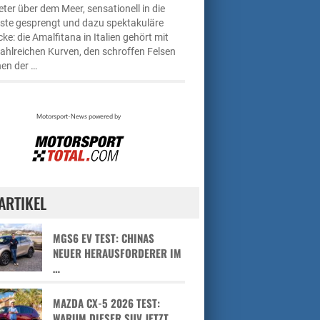
ter über dem Meer, sensationell in die
üste gesprengt und dazu spektakuläre
cke: die Amalfitana in Italien gehört mit
zahlreichen Kurven, den schroffen Felsen
en der …
ARTIKEL
MGS6 EV TEST: CHINAS
NEUER HERAUSFORDERER IM
…
MAZDA CX-5 2026 TEST:
WARUM DIESER SUV JETZT …