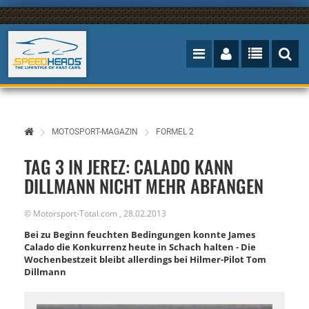
MOTOSPORT-MAGAZIN
FORMEL 2
TAG 3 IN JEREZ: CALADO KANN
DILLMANN NICHT MEHR ABFANGEN
©
Motorsport-Total.com
,
28.02.2013
Bei zu Beginn feuchten Bedingungen konnte James
Calado die Konkurrenz heute in Schach halten - Die
Wochenbestzeit bleibt allerdings bei Hilmer-Pilot Tom
Dillmann