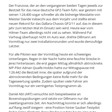
Der Franzose, der an den vergangenen beiden Tagen jeweils zur
Bestzeit für das neue deutsche GP2-Team fuhr, war gestern mit
seinen 1:24.400 sogar schneller als die bisherige Messlatte von
Meister Davide Valsecchi aus dem Vorjahr und stellte einen
neuen Rekord für das Dallara-Chassis GP2/11 auf, das in diesem
Jahr zum letzten Mal im Einsatz sein wird. Heute war vom
Hilmer-Team allerdings nicht viel zu sehen. Während Pal
Varhaug überhaupt nicht im Auto war, drehte Dillmann am
Vormittag nur zwei Installationsrunden und wurde demzufolge
Letzter.
Für alle Piloten war der Vormittag heute ein schwieriges
Unterfangen, Regen in der Nacht hatte eine feuchte Strecke in
Jerez hinterlassen, die erst gegen Mittag allmählich abtrocknete.
MP-Pilot Adrian Quaife-Hobbs hatte zur Mittagspause mit
1:26.442 die Bestzeit inne, die später aufgrund der
abtrocknenden Bedingungen keine Rolle mehr für die
Tageswertung spielte. Zudem spulten viele Fahrer am
Vormittag nur ein verringertes Testprogramm ab.
Daniel Abt (ART) versuchte sich beispielsweise an
Boxenstoppübungen und setzte vor Dillmann nur die
zweitlangsamste Zeit. Am Nachmittag konnte er sich allerdings
auf Rang zwölf steigern - eine Position hinter Sauber-Testpilot