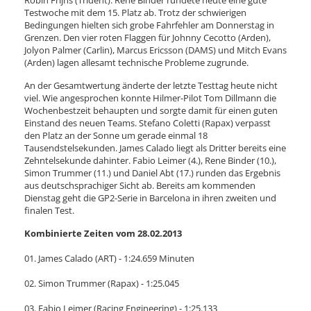
Robin Frijns (Trident). Rene Binder rundete heute eine gute
Testwoche mit dem 15. Platz ab. Trotz der schwierigen
Bedingungen hielten sich grobe Fahrfehler am Donnerstag in
Grenzen. Den vier roten Flaggen für Johnny Cecotto (Arden),
Jolyon Palmer (Carlin), Marcus Ericsson (DAMS) und Mitch Evans
(Arden) lagen allesamt technische Probleme zugrunde.
An der Gesamtwertung änderte der letzte Testtag heute nicht
viel. Wie angesprochen konnte Hilmer-Pilot Tom Dillmann die
Wochenbestzeit behaupten und sorgte damit für einen guten
Einstand des neuen Teams. Stefano Coletti (Rapax) verpasst
den Platz an der Sonne um gerade einmal 18
Tausendstelsekunden. James Calado liegt als Dritter bereits eine
Zehntelsekunde dahinter. Fabio Leimer (4.), Rene Binder (10.),
Simon Trummer (11.) und Daniel Abt (17.) runden das Ergebnis
aus deutschsprachiger Sicht ab. Bereits am kommenden
Dienstag geht die GP2-Serie in Barcelona in ihren zweiten und
finalen Test.
Kombinierte Zeiten vom 28.02.2013
01. James Calado (ART) - 1:24.659 Minuten
02. Simon Trummer (Rapax) - 1:25.045
03. Fabio Leimer (Racing Engineering) - 1:25.133