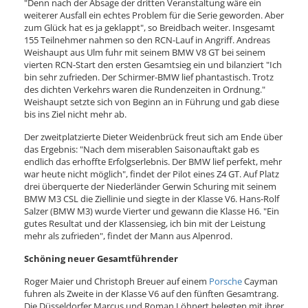
"Denn nach der Absage der dritten Veranstaltung wäre ein
weiterer Ausfall ein echtes Problem für die Serie geworden. Aber
zum Glück hat es ja geklappt", so Breidbach weiter. Insgesamt
155 Teilnehmer nahmen so den RCN-Lauf in Angriff. Andreas
Weishaupt aus Ulm fuhr mit seinem BMW V8 GT bei seinem
vierten RCN-Start den ersten Gesamtsieg ein und bilanziert "Ich
bin sehr zufrieden. Der Schirmer-BMW lief phantastisch. Trotz
des dichten Verkehrs waren die Rundenzeiten in Ordnung."
Weishaupt setzte sich von Beginn an in Führung und gab diese
bis ins Ziel nicht mehr ab.
Der zweitplatzierte Dieter Weidenbrück freut sich am Ende über
das Ergebnis: "Nach dem miserablen Saisonauftakt gab es
endlich das erhoffte Erfolgserlebnis. Der BMW lief perfekt, mehr
war heute nicht möglich", findet der Pilot eines Z4 GT. Auf Platz
drei überquerte der Niederländer Gerwin Schuring mit seinem
BMW M3 CSL die Ziellinie und siegte in der Klasse V6. Hans-Rolf
Salzer (BMW M3) wurde Vierter und gewann die Klasse H6. "Ein
gutes Resultat und der Klassensieg, ich bin mit der Leistung
mehr als zufrieden", findet der Mann aus Alpenrod.
Schöning neuer Gesamtführender
Roger Maier und Christoph Breuer auf einem
Porsche
Cayman
fuhren als Zweite in der Klasse V6 auf den fünften Gesamtrang.
Die Düsseldorfer Marcus und Roman Löhnert belegten mit ihrer