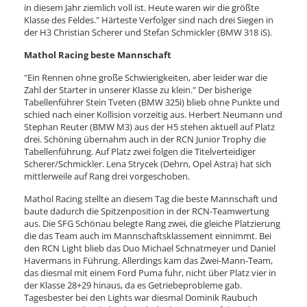
in diesem Jahr ziemlich voll ist. Heute waren wir die größte
Klasse des Feldes." Härteste Verfolger sind nach drei Siegen in
der H3 Christian Scherer und Stefan Schmickler (BMW 318 iS).
Mathol Racing beste Mannschaft
"Ein Rennen ohne große Schwierigkeiten, aber leider war die
Zahl der Starter in unserer Klasse zu klein." Der bisherige
Tabellenführer Stein Tveten (BMW 325i) blieb ohne Punkte und
schied nach einer Kollision vorzeitig aus. Herbert Neumann und
Stephan Reuter (BMW M3) aus der H5 stehen aktuell auf Platz
drei. Schöning übernahm auch in der RCN Junior Trophy die
Tabellenführung. Auf Platz zwei folgen die Titelverteidiger
Scherer/Schmickler. Lena Strycek (Dehrn, Opel Astra) hat sich
mittlerweile auf Rang drei vorgeschoben.
Mathol Racing stellte an diesem Tag die beste Mannschaft und
baute dadurch die Spitzenposition in der RCN-Teamwertung
aus. Die SFG Schönau belegte Rang zwei, die gleiche Platzierung
die das Team auch im Mannschaftsklassement einnimmt. Bei
den RCN Light blieb das Duo Michael Schnatmeyer und Daniel
Havermans in Führung. Allerdings kam das Zwei-Mann-Team,
das diesmal mit einem Ford Puma fuhr, nicht über Platz vier in
der Klasse 28+29 hinaus, da es Getriebeprobleme gab.
Tagesbester bei den Lights war diesmal Dominik Raubuch