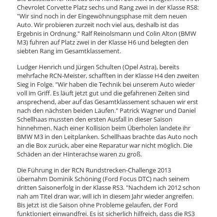
Chevrolet Corvette Platz sechs und Rang zwei in der Klasse RS8:
"Wir sind noch in der Eingewöhnungsphase mit dem neuen
Auto. Wir probieren zurzeit noch viel aus, deshalb ist das
Ergebnis in Ordnung." Ralf Reinolsmann und Colin Alton (BMW
M3) fuhren auf Platz zwei in der Klasse H6 und belegten den
siebten Rang im Gesamtklassement.
Ludger Henrich und Jürgen Schulten (Opel Astra), bereits
mehrfache RCN-Meister, schafften in der Klasse H4 den zweiten
Sieg in Folge. "Wir haben die Technik bei unserem Auto wieder
voll im Griff. Es läuft jetzt gut und die gefahrenen Zeiten sind
ansprechend, aber auf das Gesamtklassement schauen wir erst
nach den nächsten beiden Läufen." Patrick Wagner und Daniel
Schellhaas mussten den ersten Ausfall in dieser Saison
hinnehmen. Nach einer Kollision beim Überholen landete ihr
BMW M3 in den Leitplanken. Schellhaas brachte das Auto noch
an die Box zurück, aber eine Reparatur war nicht möglich. Die
Schäden an der Hinterachse waren zu groß.
Die Führung in der RCN Rundstrecken-Challenge 2013
übernahm Dominik Schöning (Ford Focus DTC) nach seinem
dritten Saisonerfolg in der Klasse RS3. "Nachdem ich 2012 schon
nah am Titel dran war, will ich in diesem Jahr wieder angreifen.
Bis jetzt ist die Saison ohne Probleme gelaufen, der Ford
funktioniert einwandfrei. Es ist sicherlich hilfreich, dass die RS3