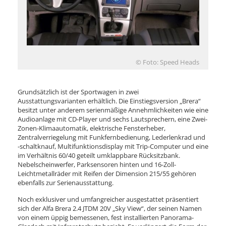
© Foto: Speed Heads
Grundsätzlich ist der Sportwagen in zwei
Ausstattungsvarianten erhältlich. Die Einstiegsversion „Brera“
besitzt unter anderem serienmäßige Annehmlichkeiten wie eine
Audioanlage mit CD-Player und sechs Lautsprechern, eine Zwei-
Zonen-Klimaautomatik, elektrische Fensterheber,
Zentralverriegelung mit Funkfernbedienung, Lederlenkrad und
-schaltknauf, Multifunktionsdisplay mit Trip-Computer und eine
im Verhältnis 60/40 geteilt umklappbare Rücksitzbank.
Nebelscheinwerfer, Parksensoren hinten und 16-Zoll-
Leichtmetallräder mit Reifen der Dimension 215/55 gehören
ebenfalls zur Serienausstattung.
Noch exklusiver und umfangreicher ausgestattet präsentiert
sich der Alfa Brera 2.4 JTDM 20V „Sky View“, der seinen Namen
von einem üppig bemessenen, fest installierten Panorama-