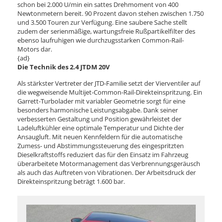
schon bei 2.000 U/min ein sattes Drehmoment von 400
Newtonmetern bereit. 90 Prozent davon stehen zwischen 1.750
und 3.500 Touren zur Verfügung. Eine saubere Sache stellt
zudem der serienmäßige, wartungsfreie Rußpartikelfilter des
ebenso laufruhigen wie durchzugsstarken Common-Rail-
Motors dar.
{ad}
Die Technik des 2.4 JTDM 20V
Als stärkster Vertreter der JTD-Familie setzt der Vierventiler auf
die wegweisende Multijet-Common-Rail-Direkteinspritzung. Ein
Garrett-Turbolader mit variabler Geometrie sorgt für eine
besonders harmonische Leistungsabgabe. Dank seiner
verbesserten Gestaltung und Position gewährleistet der
Ladeluftkühler eine optimale Temperatur und Dichte der
Ansaugluft. Mit neuen Kennfeldern für die automatische
Zumess- und Abstimmungssteuerung des eingespritzten
Dieselkraftstoffs reduziert das für den Einsatz im Fahrzeug
überarbeitete Motormanagement das Verbrennungsgeräusch
als auch das Auftreten von Vibrationen. Der Arbeitsdruck der
Direkteinspritzung beträgt 1.600 bar.