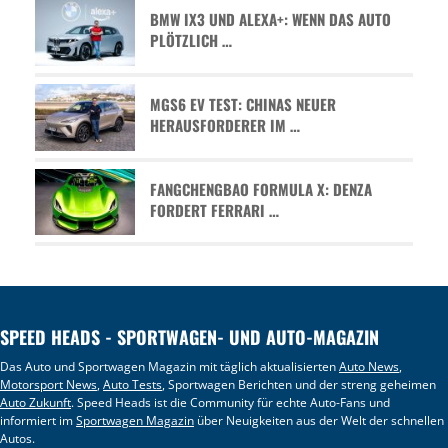
BMW IX3 UND ALEXA+: WENN DAS AUTO
PLÖTZLICH …
MGS6 EV TEST: CHINAS NEUER
HERAUSFORDERER IM …
FANGCHENGBAO FORMULA X: DENZA
FORDERT FERRARI …
SPEED HEADS - SPORTWAGEN- UND AUTO-MAGAZIN
Das Auto und Sportwagen Magazin mit täglich aktualisierten
Auto News
,
Motorsport News
,
Auto Tests
, Sportwagen Berichten und der streng geheimen
Auto Zukunft
. Speed Heads ist die Community für echte Auto-Fans und
informiert im
Sportwagen Magazin
über Neuigkeiten aus der Welt der schnellen
Autos.