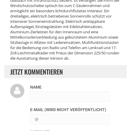
Glasdach mit Infrarotschutz bezieht. Es verlängert die Form der
Windschutzscheibe optisch bis zum C-Säulenrahmen und
ermöglicht ein besonders lichtdurchflutetes Interieur. Ein
dreiteiliges, elektrisch betriebenes Sonnenrollo schützt vor
intensiver Sonneneinstrahlung. Elektrisch anklappbare
Außenspiegel, Einstiegsleisten mit Edelstahleinsätzen,
Aluminium-Zierleisten für den Innenraum und eine
Mittelkonsolenverkleidung aus gebürstetem Aluminium sowie
Sitzbezüge in Alfatex mit Ledereinsätzen, Multifunktionstasten
für die Bedienung von Radio und Telefon am Lenkrad und 17-
Zoll-Leichtmetallräder mit Pneus der Dimension 225/50 runden
die Ausstattung dieser Version ab.
JETZT KOMMENTIEREN
NAME
E-MAIL (WIRD NICHT VERÖFFENTLICHT)