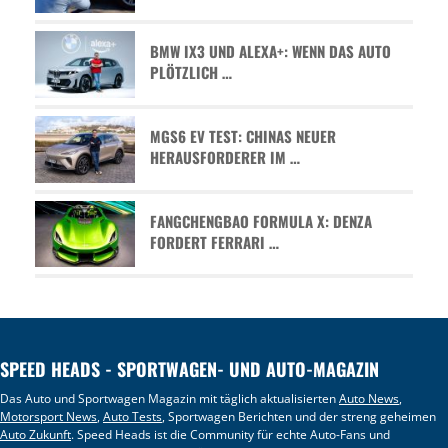
BMW IX3 UND ALEXA+: WENN DAS AUTO
PLÖTZLICH …
MGS6 EV TEST: CHINAS NEUER
HERAUSFORDERER IM …
FANGCHENGBAO FORMULA X: DENZA
FORDERT FERRARI …
SPEED HEADS - SPORTWAGEN- UND AUTO-MAGAZIN
Das Auto und Sportwagen Magazin mit täglich aktualisierten
Auto News
,
Motorsport News
,
Auto Tests
, Sportwagen Berichten und der streng geheimen
Auto Zukunft
. Speed Heads ist die Community für echte Auto-Fans und