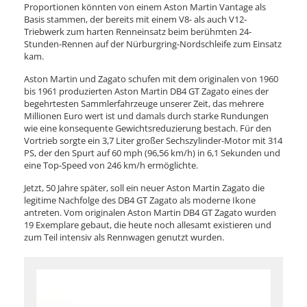
Proportionen könnten von einem Aston Martin Vantage als
Basis stammen, der bereits mit einem V8- als auch V12-
Triebwerk zum harten Renneinsatz beim berühmten 24-
Stunden-Rennen auf der Nürburgring-Nordschleife zum Einsatz
kam.
Aston Martin und Zagato schufen mit dem originalen von 1960
bis 1961 produzierten Aston Martin DB4 GT Zagato eines der
begehrtesten Sammlerfahrzeuge unserer Zeit, das mehrere
Millionen Euro wert ist und damals durch starke Rundungen
wie eine konsequente Gewichtsreduzierung bestach. Für den
Vortrieb sorgte ein 3,7 Liter großer Sechszylinder-Motor mit 314
PS, der den Spurt auf 60 mph (96,56 km/h) in 6,1 Sekunden und
eine Top-Speed von 246 km/h ermöglichte.
Jetzt, 50 Jahre später, soll ein neuer Aston Martin Zagato die
legitime Nachfolge des DB4 GT Zagato als moderne Ikone
antreten. Vom originalen Aston Martin DB4 GT Zagato wurden
19 Exemplare gebaut, die heute noch allesamt existieren und
zum Teil intensiv als Rennwagen genutzt wurden.