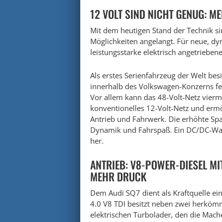
12 VOLT SIND NICHT GENUG: 
Mit dem heutigen Stand der Technik si
Möglichkeiten angelangt. Für neue, d
leistungsstarke elektrisch angetriebene
Als erstes Serienfahrzeug der Welt bes
innerhalb des Volkswagen-Konzerns fed
Vor allem kann das 48-Volt-Netz viermal
konventionelles 12-Volt-Netz und ermög
Antrieb und Fahrwerk. Die erhöhte Sp
Dynamik und Fahrspaß. Ein DC/DC-Wand
her.
ANTRIEB: V8-POWER-DIESEL M
MEHR DRUCK
Dem Audi SQ7 dient als Kraftquelle ei
4.0 V8 TDI besitzt neben zwei herköm
elektrischen Turbolader, den die Mach