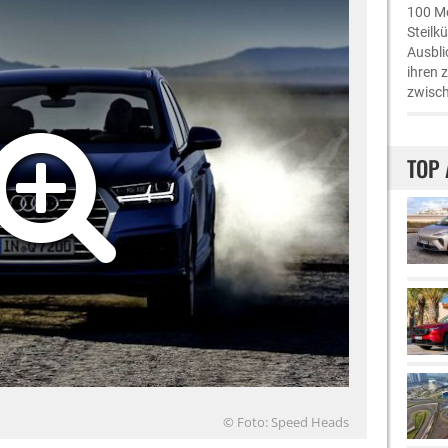
100 Me
Steilk
Ausbli
ihren 
zwisch
TOP 
© Foto: Speed Heads