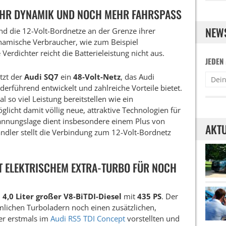
MEHR DYNAMIK UND NOCH MEHR FAHRSPASS
NEW
nd die 12-Volt-Bordnetze an der Grenze ihrer
ynamische Verbraucher, wie zum Beispiel
 Verdichter reicht die Batterieleistung nicht aus.
JEDEN
itzt der
Audi SQ7
ein
48-Volt-Netz
, das Audi
erführend entwickelt und zahlreiche Vorteile bietet.
 so viel Leistung bereitstellen wie ein
licht damit völlig neue, attraktive Technologien für
annungslage dient insbesondere einem Plus von
AKTU
ler stellt die Verbindung zum 12-Volt-Bordnetz
IT ELEKTRISCHEM EXTRA-TURBO FÜR NOCH
n
4,0 Liter großer V8-BiTDI-Diesel
mit
435 PS
. Der
mlichen Turboladern noch einen zusätzlichen,
er erstmals im
Audi RS5 TDI Concept
vorstellten und