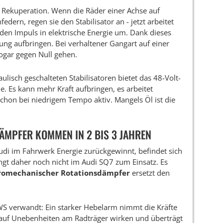
e Rekuperation. Wenn die Räder einer Achse auf
edern, regen sie den Stabilisator an - jetzt arbeitet
den Impuls in elektrische Energie um. Dank dieses
ung aufbringen. Bei verhaltener Gangart auf einer
sogar gegen Null gehen.
ulisch geschalteten Stabilisatoren bietet das 48-Volt-
e. Es kann mehr Kraft aufbringen, es arbeitet
 schon bei niedrigem Tempo aktiv. Mangels Öl ist die
ÄMPFER KOMMEN IN 2 BIS 3 JAHREN
Audi im Fahrwerk Energie zurückgewinnt, befindet sich
gt daher noch nicht im Audi SQ7 zum Einsatz. Es
romechanischer Rotationsdämpfer
ersetzt den
S verwandt: Ein starker Hebelarm nimmt die Kräfte
d auf Unebenheiten am Radträger wirken und überträgt