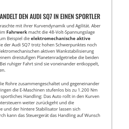
NDELT DEN AUDI SQ7 IN EINEN SPORTLER
aschte mit ihrer Kurvendynamik und Agilität. Aber
eim
Fahrwerk
macht die 48-Volt-Spannungslage
zum Beispiel die
elektromechanische aktive
die der Audi SQ7 trotz hohen Schwerpunktes noch
elektromechanischen aktiven Wankstabilisierung
inem dreistufigen Planetenradgetriebe die beiden
 Bei ruhiger Fahrt sind sie voneinander entkoppelt,
en.
 die Rohre zusammengeschaltet und gegeneinander
bringen die E-Maschinen stufenlos bis zu 1.200 Nm
, sportliches Handling: Das Auto rollt in den Kurven
ersteuern weiter zurückgeht und die
 und der hintere Stabilisator lassen sich
rch kann das Steuergerät das Handling auf Wunsch