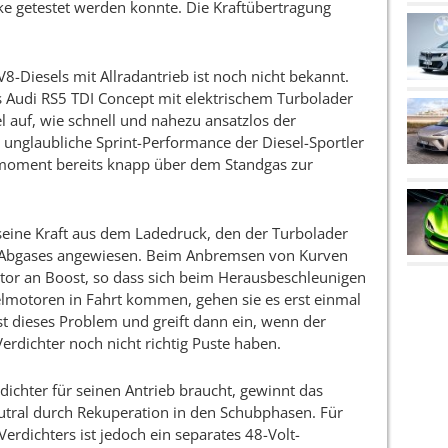
cke getestet werden konnte. Die Kraftübertragung
Diesels mit Allradantrieb ist noch nicht bekannt.
s Audi RS5 TDI Concept mit elektrischem Turbolader
 auf, wie schnell und nahezu ansatzlos der
 unglaubliche Sprint-Performance der Diesel-Sportler
hmoment bereits knapp über dem Standgas zur
eine Kraft aus dem Ladedruck, den der Turbolader
des Abgases angewiesen. Beim Anbremsen von Kurven
otor an Boost, so dass sich beim Herausbeschleunigen
selmotoren in Fahrt kommen, gehen sie es erst einmal
st dieses Problem und greift dann ein, wenn der
erdichter noch nicht richtig Puste haben.
rdichter für seinen Antrieb braucht, gewinnt das
tral durch Rekuperation in den Schubphasen. Für
erdichters ist jedoch ein separates 48-Volt-