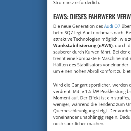
Stromnetz erforderlich.
EAWS: DIESES FAHRWERK VERWA
Die neue Generation des
Audi Q7
überr
beim SQ7 legt Audi nochmals nach: B
attraktive Technologien möglich, wie 
Wankstabilisierung (eAWS)
, durch 
sauberer durch Kurven fährt. Bei der 
trennt eine kompakte E-Maschine mit e
Hälften des Stabilisators voneinander.
um einen hohen Abrollkomfort zu biet
Wird die Gangart sportlicher, werden
verdreht. Mit je 1,5 kW Peakleistung 
Moment auf. Der Effekt ist ein straffes
weniger, während die Tendenz zum Unt
Querbeschleunigung steigt. Der vordere
voneinander unabhängig regeln. Dadu
noch sportlicher machen.