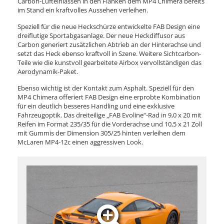
Carbon-Lufteinlässen in den Flanken dem MP4 Chimera bereits
im Stand ein kraftvolles Aussehen verleihen.
Speziell für die neue Heckschürze entwickelte FAB Design eine
dreiflutige Sportabgasanlage. Der neue Heckdiffusor aus
Carbon generiert zusätzlichen Abtrieb an der Hinterachse und
setzt das Heck ebenso kraftvoll in Szene. Weitere Sichtcarbon-
Teile wie die kunstvoll gearbeitete Airbox vervollständigen das
Aerodynamik-Paket.
Ebenso wichtig ist der Kontakt zum Asphalt. Speziell für den
MP4 Chimera offeriert FAB Design eine erprobte Kombination
für ein deutlich besseres Handling und eine exklusive
Fahrzeugoptik. Das dreiteilige „FAB Evoline“-Rad in 9,0 x 20 mit
Reifen im Format 235/35 für die Vorderachse und 10,5 x 21 Zoll
mit Gummis der Dimension 305/25 hinten verleihen dem
McLaren MP4-12c einen aggressiven Look.