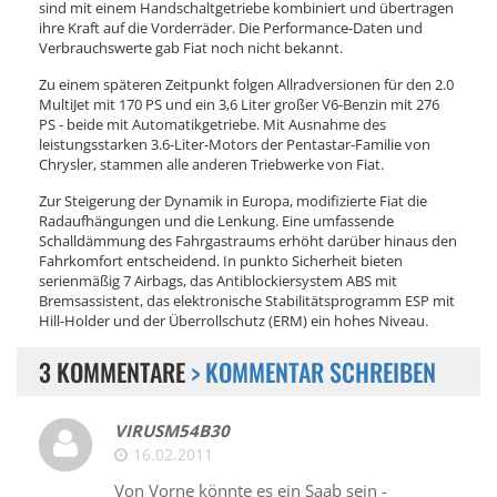
sind mit einem Handschaltgetriebe kombiniert und übertragen
ihre Kraft auf die Vorderräder. Die Performance-Daten und
Verbrauchswerte gab Fiat noch nicht bekannt.
Zu einem späteren Zeitpunkt folgen Allradversionen für den 2.0
MultiJet mit 170 PS und ein 3,6 Liter großer V6-Benzin mit 276
PS - beide mit Automatikgetriebe. Mit Ausnahme des
leistungsstarken 3.6-Liter-Motors der Pentastar-Familie von
Chrysler, stammen alle anderen Triebwerke von Fiat.
Zur Steigerung der Dynamik in Europa, modifizierte Fiat die
Radaufhängungen und die Lenkung. Eine umfassende
Schalldämmung des Fahrgastraums erhöht darüber hinaus den
Fahrkomfort entscheidend. In punkto Sicherheit bieten
serienmäßig 7 Airbags, das Antiblockiersystem ABS mit
Bremsassistent, das elektronische Stabilitätsprogramm ESP mit
Hill-Holder und der Überrollschutz (ERM) ein hohes Niveau.
3 KOMMENTARE
> KOMMENTAR SCHREIBEN
VIRUSM54B30
16.02.2011
Von Vorne könnte es ein Saab sein -