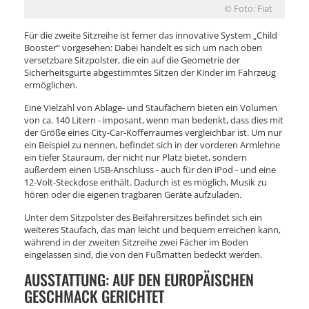
© Foto: Fiat
Für die zweite Sitzreihe ist ferner das innovative System „Child
Booster“ vorgesehen: Dabei handelt es sich um nach oben
versetzbare Sitzpolster, die ein auf die Geometrie der
Sicherheitsgurte abgestimmtes Sitzen der Kinder im Fahrzeug
ermöglichen.
Eine Vielzahl von Ablage- und Staufächern bieten ein Volumen
von ca. 140 Litern - imposant, wenn man bedenkt, dass dies mit
der Größe eines City-Car-Kofferraumes vergleichbar ist. Um nur
ein Beispiel zu nennen, befindet sich in der vorderen Armlehne
ein tiefer Stauraum, der nicht nur Platz bietet, sondern
außerdem einen USB-Anschluss - auch für den iPod - und eine
12-Volt-Steckdose enthält. Dadurch ist es möglich, Musik zu
hören oder die eigenen tragbaren Geräte aufzuladen.
Unter dem Sitzpolster des Beifahrersitzes befindet sich ein
weiteres Staufach, das man leicht und bequem erreichen kann,
während in der zweiten Sitzreihe zwei Fächer im Boden
eingelassen sind, die von den Fußmatten bedeckt werden.
AUSSTATTUNG: AUF DEN EUROPÄISCHEN
GESCHMACK GERICHTET