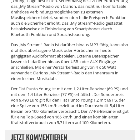
„Young“-Logo bestickten. Serienmäßig besitzt der Punto Young
das „My Stream“-Radio von Clarion, das nicht nur komfortable
drahtlose Verbindungsmöglichkeiten zu externen
Musikspeichern bietet, sondern durch die Freisprech-Funktion
auch die Sicherheit erhöht. Das „My Stream“-Radio gestattet
beispielsweise die Einbindung von Smartphones durch
Bluetooth-Funktion und Sprachsteuerung.
Das „My Stream“-Radio ist darüber hinaus MP3-fähig, kann also
drahtlos übertragene Musik oder Hörbücher im heute
gängigsten Audioformat abspielen. Externe Datenspeicher
lassen sich darüber hinaus über USB- oder AUX-Eingänge
anschließen. Mit einer Verstärkerleistung von 4 x 50 Watt
verwandelt Clarions „My Stream“-Radio den Innenraum in
einen kleinen Musikclub.
Der Fiat Punto Young ist mit dem 1,2-Liter-Benziner (69 PS) und
mit dem 1,4-Liter-Benziner (77 PS) erhältlich. Der Sonderpreis
von 9.490 Euro gilt für den Fiat Punto Young 1.2 mit 69 PS, der
eine Spitze von 156 km/h erzielt und im Durchschnitt 5,4 Liter
Benzin pro 100 Kilometer verbraucht. Der 77-PS-Benziner ist gut
für eine Top-Speed von 165 km/h und einen kombinierten
Kraftstoffverbrauch von 5,7 Litern auf 100 Kilometern.
JETZT KOMMENTIEREN