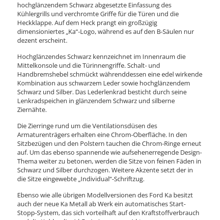
hochglänzendem Schwarz abgesetzte Einfassung des
Kühlergrills und verchromte Griffe für die Türen und die
Heckklappe. Auf dem Heck prangt ein großzügig
dimensioniertes „Ka“-Logo, während es auf den B-Säulen nur
dezent erscheint.
Hochglänzendes Schwarz kennzeichnet im Innenraum die
Mittelkonsole und die Türinnengriffe. Schalt- und
Handbremshebel schmückt währenddessen eine edel wirkende
Kombination aus schwarzem Leder sowie hochglänzendem
Schwarz und Silber. Das Lederlenkrad besticht durch seine
Lenkradspeichen in glänzendem Schwarz und silberne
Ziernähte.
Die Zierringe rund um die Ventilationsdüsen des
Armaturenträgers erhalten eine Chrom-Oberfläche. In den
Sitzbezügen und den Polstern tauchen die Chrom-Ringe erneut
auf. Um das ebenso spannende wie aufsehenerregende Design-
Thema weiter zu betonen, werden die Sitze von feinen Fäden in
Schwarz und Silber durchzogen. Weitere Akzente setzt der in
die Sitze eingewebte „Individual“-Schriftzug.
Ebenso wie alle übrigen Modellversionen des Ford Ka besitzt
auch der neue Ka Metall ab Werk ein automatisches Start-
Stopp-System, das sich vorteilhaft auf den Kraftstoffverbrauch