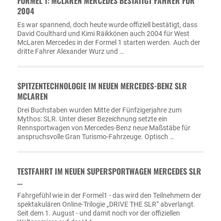
FORMEL 1: MCLAREN MERCEDES BESTÄTIGT FAHRER FÜR
2004
Es war spannend, doch heute wurde offiziell bestätigt, dass
David Coulthard und Kimi Räikkönen auch 2004 für West
McLaren Mercedes in der Formel 1 starten werden. Auch der
dritte Fahrer Alexander Wurz und …
SPITZENTECHNOLOGIE IM NEUEN MERCEDES-BENZ SLR
MCLAREN
Drei Buchstaben wurden Mitte der Fünfzigerjahre zum
Mythos: SLR. Unter dieser Bezeichnung setzte ein
Rennsportwagen von Mercedes-Benz neue Maßstäbe für
anspruchsvolle Gran Turismo-Fahrzeuge. Optisch …
TESTFAHRT IM NEUEN SUPERSPORTWAGEN MERCEDES SLR
…
Fahrgefühl wie in der Formel1 - das wird den Teilnehmern der
spektakulären Online-Trilogie „DRIVE THE SLR“ abverlangt.
Seit dem 1. August - und damit noch vor der offiziellen