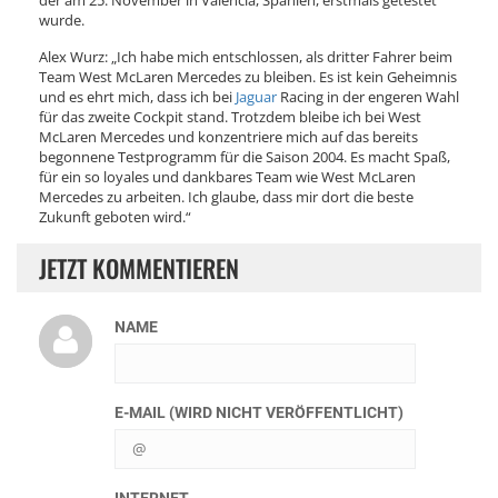
der am 25. November in Valencia, Spanien, erstmals getestet
wurde.
Alex Wurz: „Ich habe mich entschlossen, als dritter Fahrer beim
Team West McLaren Mercedes zu bleiben. Es ist kein Geheimnis
und es ehrt mich, dass ich bei
Jaguar
Racing in der engeren Wahl
für das zweite Cockpit stand. Trotzdem bleibe ich bei West
McLaren Mercedes und konzentriere mich auf das bereits
begonnene Testprogramm für die Saison 2004. Es macht Spaß,
für ein so loyales und dankbares Team wie West McLaren
Mercedes zu arbeiten. Ich glaube, dass mir dort die beste
Zukunft geboten wird.“
JETZT KOMMENTIEREN
NAME
E-MAIL (WIRD NICHT VERÖFFENTLICHT)