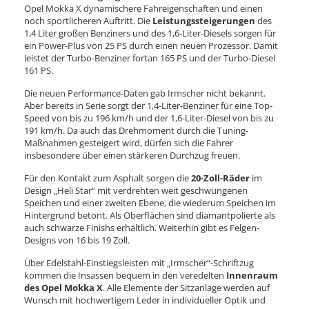
Opel Mokka X dynamischere Fahreigenschaften und einen
noch sportlicheren Auftritt. Die
Leistungssteigerungen
des
1,4 Liter großen Benziners und des 1,6-Liter-Diesels sorgen für
ein Power-Plus von 25 PS durch einen neuen Prozessor. Damit
leistet der Turbo-Benziner fortan 165 PS und der Turbo-Diesel
161 PS.
Die neuen Performance-Daten gab Irmscher nicht bekannt.
Aber bereits in Serie sorgt der 1,4-Liter-Benziner für eine Top-
Speed von bis zu 196 km/h und der 1,6-Liter-Diesel von bis zu
191 km/h. Da auch das Drehmoment durch die Tuning-
Maßnahmen gesteigert wird, dürfen sich die Fahrer
insbesondere über einen stärkeren Durchzug freuen.
Für den Kontakt zum Asphalt sorgen die
20-Zoll-Räder
im
Design „Heli Star“ mit verdrehten weit geschwungenen
Speichen und einer zweiten Ebene, die wiederum Speichen im
Hintergrund betont. Als Oberflächen sind diamantpolierte als
auch schwarze Finishs erhältlich. Weiterhin gibt es Felgen-
Designs von 16 bis 19 Zoll.
Über Edelstahl-Einstiegsleisten mit „Irmscher“-Schriftzug
kommen die Insassen bequem in den veredelten
Innenraum
des Opel Mokka X
. Alle Elemente der Sitzanlage werden auf
Wunsch mit hochwertigem Leder in individueller Optik und