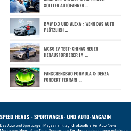
SOLLTEN AUTOFAHRER …
BMW IX3 UND ALEXA+: WENN DAS AUTO
PLÖTZLICH …
MGS6 EV TEST: CHINAS NEUER
HERAUSFORDERER IM …
FANGCHENGBAO FORMULA X: DENZA
FORDERT FERRARI …
SPEED HEADS - SPORTWAGEN- UND AUTO-MAGAZIN
Das Auto und Sportwagen Magazin mit täglich aktualisierten
Auto News
,
Motorsport News
,
Auto Tests
, Sportwagen Berichten und der streng geheimen