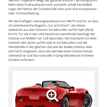
546 Nm. Insgesamt wiegt der getunte Solstice 1.403 Kilogramm.
Wem diese Kraftausbeute nicht ausreicht, erhält bei Mallett
sogar den Motor der Corvette Z06 oder auch eine Kompressor-
oder Turboaufladung.
Mit der kräftigen Leistungsausbeute von 400 PS stürmt, so dass
US-amerikanische Magazin „Car and Driver“, der kleine
Zweisitzer aus dem Stand in 4,4 Sekunden auf 60 mph (96,56
km/h). Für die in den USA berühmte Viertelmeile benötigt der
Solstice von Mallett nur 12,8 Sekunden. Die Standard-Corvette
meistert den Sprint auf 60 mph in 4,3 Sekunden und die
Viertelmeile in der gleichen Zeit wie der Mallet-Solstice. Man
darf nicht vergessen, dass das Getriebe beim Solstice kürzer
übersetzt ist und das manuelle 5-Gang-Getriebe ein früheres
Schalten erfordert.