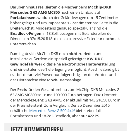
Darüber hinaus realisierten die Macher beim
McChip-DKR
Mercedes G 63 AMG MC800
noch einen Umbau auf
Portalachsen
, wodurch der Geländewagen um 15 Zentimeter
höher gelegt und um imposante 12 Zentimeter pro Seite in die
Breite wächst. Mindestens genauso spektakulär sind die
Beadlock-Felgen
in 18 Zoll, bezogen mit Geländereifen der
Dimension 37x15.20 R18, die das expressive Exterieur nochmals
unterstreichen.
Damit gab sich McChip-DKR noch nicht zufrieden und
installierte außerdem ein speziell gefertigtes
KW-DDC-
Gewindefahrwerk
, das eine elektronische Härteverstellung
und eine stufenlose Tieferlegung ermöglicht. Abschließend gibt
es - bei derart viel Power nur folgerichtig - an der Vorder- und
der Hinterachse eine Movit-Bremsanlage.
Der
Preis
für den Gesamtumbau zum McChip-DKR Mercedes G
63 AMG MC800 soll rund 100.000 Euro betragen. Dazu kommt
der Mercedes-Benz G 63 AMG, der aktuell mit 143.216,50 Euro in
der Preisliste steht. Zum Vergleich: Der ab Dezember 2015
erhältliche
Mercedes-Benz G 500 4x4²
bietet ebenfalls
Portalachsen und 18-Zoll-Beadlock, aber nur 422 PS.
JETZT KOMMENTIEREN