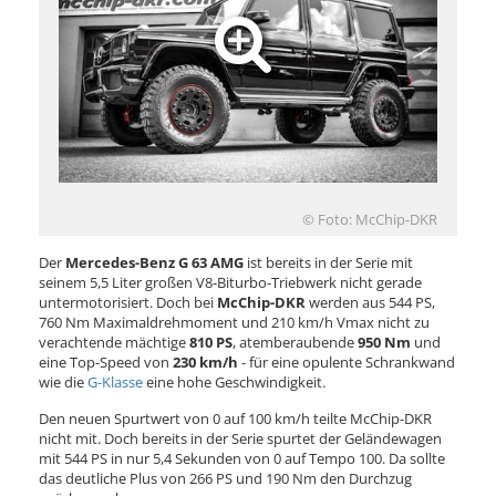
© Foto: McChip-DKR
Der
Mercedes-Benz G 63 AMG
ist bereits in der Serie mit
seinem 5,5 Liter großen V8-Biturbo-Triebwerk nicht gerade
untermotorisiert. Doch bei
McChip-DKR
werden aus 544 PS,
760 Nm Maximaldrehmoment und 210 km/h Vmax nicht zu
verachtende mächtige
810 PS
, atemberaubende
950 Nm
und
eine Top-Speed von
230 km/h
- für eine opulente Schrankwand
wie die
G-Klasse
eine hohe Geschwindigkeit.
Den neuen Spurtwert von 0 auf 100 km/h teilte McChip-DKR
nicht mit. Doch bereits in der Serie spurtet der Geländewagen
mit 544 PS in nur 5,4 Sekunden von 0 auf Tempo 100. Da sollte
das deutliche Plus von 266 PS und 190 Nm den Durchzug