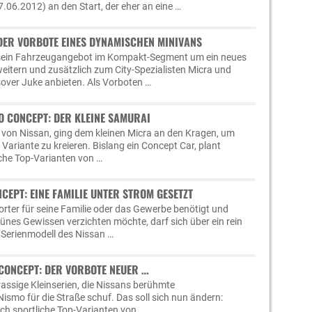
.06.2012) an den Start, der eher an eine …
 DER VORBOTE EINES DYNAMISCHEN MINIVANS
 sein Fahrzeugangebot im Kompakt-Segment um ein neues
itern und zusätzlich zum City-Spezialisten Micra und
ver Juke anbieten. Als Vorboten …
O CONCEPT: DER KLEINE SAMURAI
 von Nissan, ging dem kleinen Micra an den Kragen, um
 Variante zu kreieren. Bislang ein Concept Car, plant
iche Top-Varianten von …
CEPT: EINE FAMILIE UNTER STROM GESETZT
orter für seine Familie oder das Gewerbe benötigt und
rünes Gewissen verzichten möchte, darf sich über ein rein
s Serienmodell des Nissan …
 CONCEPT: DER VORBOTE NEUER …
rassige Kleinserien, die Nissans berühmte
ismo für die Straße schuf. Das soll sich nun ändern:
ch sportliche Top-Varianten von …