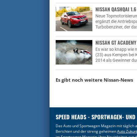
NISSAN QASHQAI 1.6
Neue Topmotorisierung
ergänzt die Antriebspa
Turbobenziner, der da
NISSAN GT ACADEMY
Es war so knapp wie n
(23) aus Kempen bei 
2014 als Gewinner du
Es gibt noch weitere
Nissan-News
SPEED HEADS - SPORTWAGEN- UND
Das Auto und Sportwagen Magazin mit täglich a
Berichten und der streng geheimen
Auto Zukun
im
Sportwagen Magazin
über Neuigkeiten aus d