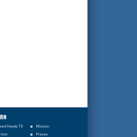
ERN
eed Heads TV
Mission
rtner
Presse