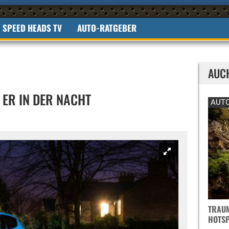
SPEED HEADS TV
AUTO-RATGEBER
AUC
T ER IN DER NACHT
AUTO
TRAUM
OTSPO