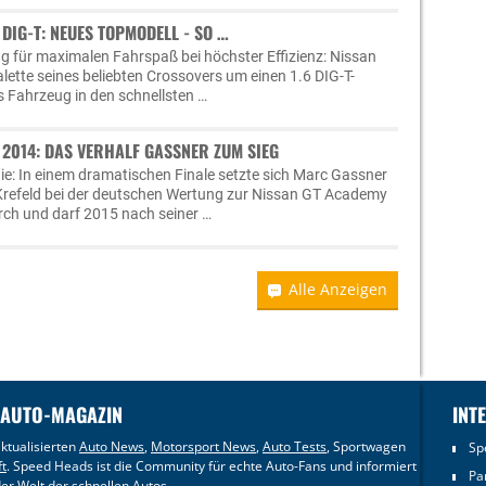
 DIG-T: NEUES TOPMODELL - SO …
 für maximalen Fahrspaß bei höchster Effizienz: Nissan
lette seines beliebten Crossovers um einen 1.6 DIG-T-
s Fahrzeug in den schnellsten …
 2014: DAS VERHALF GASSNER ZUM SIEG
ie: In einem dramatischen Finale setzte sich Marc Gassner
Krefeld bei der deutschen Wertung zur Nissan GT Academy
rch und darf 2015 nach seiner …
Alle Anzeigen
 AUTO-MAGAZIN
INT
ktualisierten
Auto News
,
Motorsport News
,
Auto Tests
, Sportwagen
Sp
ft
. Speed Heads ist die Community für echte Auto-Fans und informiert
Pa
er Welt der schnellen Autos.