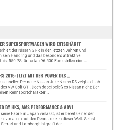
 DER SUPERSPORTWAGEN WIRD ENTSCHÄRFT
rhielt der Nissan GT-R in den letzten Jahren und
h sein Handling und das besonders attraktive
nis. 550 PS für fortan 96.500 Euro stellen eine …
RS 2015: JETZT MIT DER POWER DES …
 schneller: Der neue Nissan Juke Nismo RS zeigt sich ab
 des VW Golf GTI. Doch dabei beließ es Nissan nicht: Der
einen Rennsportcharakter …
ED BY HKS, AMS PERFORMANCE & ADV1
eine Fabrik in Japan verlässt, ist er bereits einer der
n, vor allem auf den Rennstrecken dieser Welt. Selbst
errari und Lamborghini greift der …