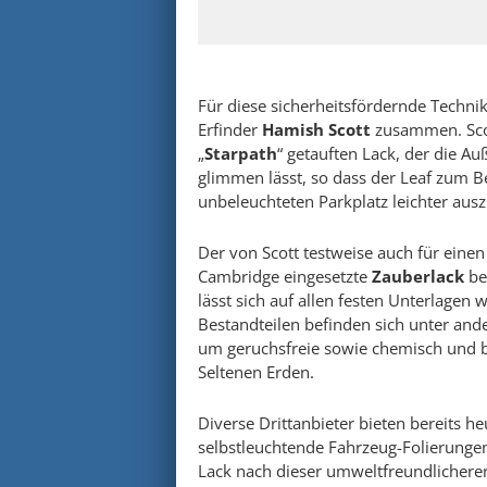
Für diese sicherheitsfördernde Techni
Erfinder
Hamish Scott
zusammen. Scot
„
Starpath
“ getauften Lack, der die A
glimmen lässt, so dass der Leaf zum B
unbeleuchteten Parkplatz leichter aus
Der von Scott testweise auch für einen
Cambridge eingesetzte
Zauberlack
be
lässt sich auf allen festen Unterlagen 
Bestandteilen befinden sich unter an
um geruchsfreie sowie chemisch und b
Seltenen Erden.
Diverse Drittanbieter bieten bereits h
selbstleuchtende Fahrzeug-Folierungen
Lack nach dieser umweltfreundlicheren