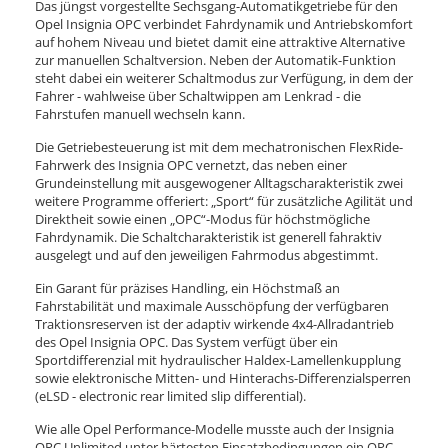
Das jüngst vorgestellte Sechsgang-Automatikgetriebe für den
Opel Insignia OPC verbindet Fahrdynamik und Antriebskomfort
auf hohem Niveau und bietet damit eine attraktive Alternative
zur manuellen Schaltversion. Neben der Automatik-Funktion
steht dabei ein weiterer Schaltmodus zur Verfügung, in dem der
Fahrer - wahlweise über Schaltwippen am Lenkrad - die
Fahrstufen manuell wechseln kann.
Die Getriebesteuerung ist mit dem mechatronischen FlexRide-
Fahrwerk des Insignia OPC vernetzt, das neben einer
Grundeinstellung mit ausgewogener Alltagscharakteristik zwei
weitere Programme offeriert: „Sport“ für zusätzliche Agilität und
Direktheit sowie einen „OPC“-Modus für höchstmögliche
Fahrdynamik. Die Schaltcharakteristik ist generell fahraktiv
ausgelegt und auf den jeweiligen Fahrmodus abgestimmt.
Ein Garant für präzises Handling, ein Höchstmaß an
Fahrstabilität und maximale Ausschöpfung der verfügbaren
Traktionsreserven ist der adaptiv wirkende 4x4-Allradantrieb
des Opel Insignia OPC. Das System verfügt über ein
Sportdifferenzial mit hydraulischer Haldex-Lamellenkupplung
sowie elektronische Mitten- und Hinterachs-Differenzialsperren
(eLSD - electronic rear limited slip differential).
Wie alle Opel Performance-Modelle musste auch der Insignia
OPC Unlimited unter härtesten Einsatzbedingungen ein OPC-