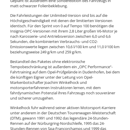
Geplant ist außerdem eine Sonderedition des Fahrzeugs in
matt-schwarzer Folienbeklebung.
Die Fahrleistungen der Unlimited-Version sind bis auf die
Höchstgeschwindigkeit mit denen der limitierten Versionen
identisch. Für den Sprint von 0 auf Tempo 100 benötigen die
Insignia OPC-Versionen mit ihrem 2,8 Liter großen V6-Motor je
nach Karosserie- und Antriebsversion zwischen 6,0 und 6,6
Sekunden, die kombinierten Verbrauchs- und CO2-
Emissionswerte liegen zwischen 10,6 l/100 km und 11,0 l/100 km
beziehungsweise 249 g/km und 259 g/km.
Bestandteil des Paketes ohne elektronische
Tempobeschränkung ist außerdem ein „OPC Performance“-
Fahrtraining auf dem Opel-Prüfgelände in Dudenhofen, bei dem
die künftigen Eigner unter der Leitung von Opel-
Markenbotschafter Joachim Winkelhock und
motorsporterfahrenen Instruktoren lernen, mit dem
fahrdynamischen Potenzial ihres Fahrzeugs noch souveräner
und sicherer umzugehen.
Winkelhock fuhr während seiner aktiven Motorsport-Karriere
unter anderem in der Deutschen Tourenwagen-Meisterschaft
(DTM), gewann 1991 und 1992 das legendäre 24-Stunden-
Rennen auf der Nürburgring-Nordschleife, 1995 das 24-
Stunden-Rennen von Spa-Francorchamps und 1999 das