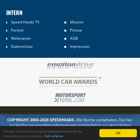
INTERN
Speed Heads TV
Mission
Partner
Presse
Webmaster
AGB
Datenschutz
Impressum
COPYRIGHT 2003-2026 SPEEDHEADS.
Alle Rechte vorbehalten. Die hier
zur Verfügung gestellten Informationen sind lediglich zur persönlichen
Information bestimmt. Jedes Kopieren oder Veröffentlichen in anderer
Hinweis: Durch die Nutzung der Webseite stimmen Sie der
OK
Form ist untersagt.
Verwendung von Cookies zu.
Mehr erfahren