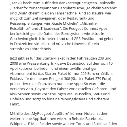
„Tank-Check“ zum Auffinden der kostengünstigsten Tankstelle,
„Park-Info“ zur entspannten Parkplatzsuche, „Michelin Verkehr“
und „ViaMichelin“, die den Fahrer schnell und so staufrei wie
möglich zum Ziel navigieren, oder Restaurant- und
Reiseempfehlungen wie „Guide Michelin“, „Michelin-
Reiseführer“ und „Tripadvisor“. Die Peugeot Connect Apps
berücksichtigen die Daten des Bordsystems wie aktuelle
Geschwindigkeit, Kilometerstand und GPS-Position und geben
in Echtzeit individuelle und nützliche Hinweise für ein
stressfreies Fahrerlebnis.
Jetzt gibt es für das Starter-Paket in den Fahrzeugen 208 und
2008 eine Preissenkung. Inklusive Datenstick, auf dem sich 10
Applikationen befinden, und einem zwölfmonatigen
Abonnement ist das Starter-Paket für nur 225 Euro erhältlich.
Exklusiv für den neuen Peugeot 308 (Starter-Paket 379 Euro)
präsentieren die Franzosen nun neue Apps: So warnt die
Verkehrs-App „Coyote“ den Fahrer vor aktuellen Gefahren- und
Risikozonen sowie vor Störungen wie Baustellen, Staus und
Unfällen und sorgt so für eine reibungslosere und sicherere
Fahrt.
Mithilfe des „MyPeugeot AppStore“ können Nutzer zudem
weitere neue Applikationen wie zum Beispiel Facebook,
Wikipedia, E-Mail-Reader sowie weitere Tools und Spiele auf den