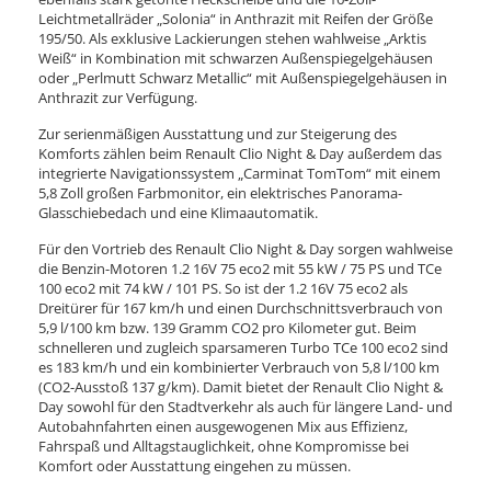
Leichtmetallräder „Solonia“ in Anthrazit mit Reifen der Größe
195/50. Als exklusive Lackierungen stehen wahlweise „Arktis
Weiß“ in Kombination mit schwarzen Außenspiegelgehäusen
oder „Perlmutt Schwarz Metallic“ mit Außenspiegelgehäusen in
Anthrazit zur Verfügung.
Zur serienmäßigen Ausstattung und zur Steigerung des
Komforts zählen beim Renault Clio Night & Day außerdem das
integrierte Navigationssystem „Carminat TomTom“ mit einem
5,8 Zoll großen Farbmonitor, ein elektrisches Panorama-
Glasschiebedach und eine Klimaautomatik.
Für den Vortrieb des Renault Clio Night & Day sorgen wahlweise
die Benzin-Motoren 1.2 16V 75 eco2 mit 55 kW / 75 PS und TCe
100 eco2 mit 74 kW / 101 PS. So ist der 1.2 16V 75 eco2 als
Dreitürer für 167 km/h und einen Durchschnittsverbrauch von
5,9 l/100 km bzw. 139 Gramm CO2 pro Kilometer gut. Beim
schnelleren und zugleich sparsameren Turbo TCe 100 eco2 sind
es 183 km/h und ein kombinierter Verbrauch von 5,8 l/100 km
(CO2-Ausstoß 137 g/km). Damit bietet der Renault Clio Night &
Day sowohl für den Stadtverkehr als auch für längere Land- und
Autobahnfahrten einen ausgewogenen Mix aus Effizienz,
Fahrspaß und Alltagstauglichkeit, ohne Kompromisse bei
Komfort oder Ausstattung eingehen zu müssen.