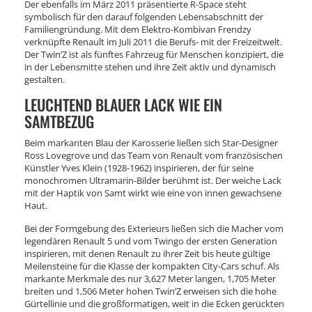
Der ebenfalls im März 2011 präsentierte R-Space steht
symbolisch für den darauf folgenden Lebensabschnitt der
Familiengründung. Mit dem Elektro-Kombivan Frendzy
verknüpfte Renault im Juli 2011 die Berufs- mit der Freizeitwelt.
Der Twin’Z ist als fünftes Fahrzeug für Menschen konzipiert, die
in der Lebensmitte stehen und ihre Zeit aktiv und dynamisch
gestalten.
LEUCHTEND BLAUER LACK WIE EIN
SAMTBEZUG
Beim markanten Blau der Karosserie ließen sich Star-Designer
Ross Lovegrove und das Team von Renault vom französischen
Künstler Yves Klein (1928-1962) inspirieren, der für seine
monochromen Ultramarin-Bilder berühmt ist. Der weiche Lack
mit der Haptik von Samt wirkt wie eine von innen gewachsene
Haut.
Bei der Formgebung des Exterieurs ließen sich die Macher vom
legendären Renault 5 und vom Twingo der ersten Generation
inspirieren, mit denen Renault zu ihrer Zeit bis heute gültige
Meilensteine für die Klasse der kompakten City-Cars schuf. Als
markante Merkmale des nur 3,627 Meter langen, 1,705 Meter
breiten und 1,506 Meter hohen Twin’Z erweisen sich die hohe
Gürtellinie und die großformatigen, weit in die Ecken gerückten