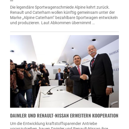
Die legendäre Sportwagenschmiede Alpine kehrt zurück.
Renault und Caterham wollen künftig gemeinsam unter der
Marke „Alpine Caterham“ bezahlbare Sportwagen entwickeln
und produzieren. Laut Abkommen übernimmt …
DAIMLER UND RENAULT-NISSAN ERWEITERN KOOPERATION
Um die Entwicklung kraftstoffsparender Antriebe
voranzutreiben, bauen Daimler und Renault-Nissan ihre