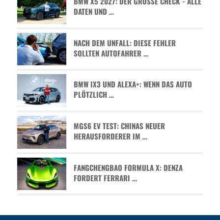
BMW X5 2027: DER GROSSE CHECK - ALLE D
ATEN UND …
NACH DEM UNFALL: DIESE FEHLER
SOLLTEN AUTOFAHRER …
BMW IX3 UND ALEXA+: WENN DAS AUTO
PLÖTZLICH …
MGS6 EV TEST: CHINAS NEUER
HERAUSFORDERER IM …
FANGCHENGBAO FORMULA X: DENZA
FORDERT FERRARI …