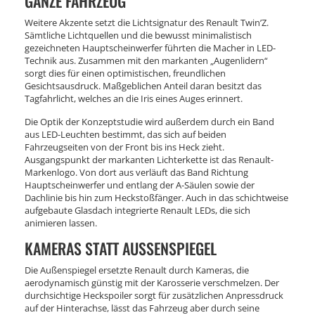
GANZE FAHRZEUG
Weitere Akzente setzt die Lichtsignatur des Renault Twin’Z.
Sämtliche Lichtquellen und die bewusst minimalistisch
gezeichneten Hauptscheinwerfer führten die Macher in LED-
Technik aus. Zusammen mit den markanten „Augenlidern“
sorgt dies für einen optimistischen, freundlichen
Gesichtsausdruck. Maßgeblichen Anteil daran besitzt das
Tagfahrlicht, welches an die Iris eines Auges erinnert.
Die Optik der Konzeptstudie wird außerdem durch ein Band
aus LED-Leuchten bestimmt, das sich auf beiden
Fahrzeugseiten von der Front bis ins Heck zieht.
Ausgangspunkt der markanten Lichterkette ist das Renault-
Markenlogo. Von dort aus verläuft das Band Richtung
Hauptscheinwerfer und entlang der A-Säulen sowie der
Dachlinie bis hin zum Heckstoßfänger. Auch in das schichtweise
aufgebaute Glasdach integrierte Renault LEDs, die sich
animieren lassen.
KAMERAS STATT AUSSENSPIEGEL
Die Außenspiegel ersetzte Renault durch Kameras, die
aerodynamisch günstig mit der Karosserie verschmelzen. Der
durchsichtige Heckspoiler sorgt für zusätzlichen Anpressdruck
auf der Hinterachse, lässt das Fahrzeug aber durch seine