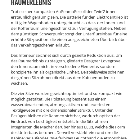
RAUMERLEBNIS
Trotz seiner kompakten Außenmaße soll der Twin’Z innen
erstaunlich geräumig sein. Die Batterie für den Elektroantrieb ist
mittig im Wagenboden untergebracht, so dass der Innen- und
der Kofferraum uneingeschränkt zur Verfügung stehen. Neben
dem günstigen Schwerpunkt sorgt der Unterflureinbau für eine
erhöhte Sitzposition, die einen ausgezeichneten Überblick über
das Verkehrsgeschehen erlaubt.
Das Interieur zeichnet sich durch gezielte Reduktion aus. Um
das Raumerlebnis zu steigern, gliederte Designer Lovegrove
den Innenraum nicht in verschiedene Elemente, sondern
konzipierte ihn als organische Einheit. Beispielsweise scheinen
die grünen Sitzrahmen direkt aus dem Kabinenboden zu
wachsen.
Die vier Sitze wurden gewichtsoptimiert und so kompakt wie
möglich gestaltet. Die Polsterung besteht aus einem
wasserabweisenden, atmungsaktiven und feuerfesten
Textilgewebe mit dreidimensionaler Struktur. Unter den
Bezügen bleiben die Rahmen sichtbar, wodurch optisch der
Eindruck von Leichtigkeit entsteht. In die Sitzrahmen
integrierten die Macher darüber hinaus LEDs, welche die Form
des Unterbaus betonen. Derweil verstärkt ein rund um die
Kabine verlaufendes, zweifarbiges Leuchtband die Atmosphäre.