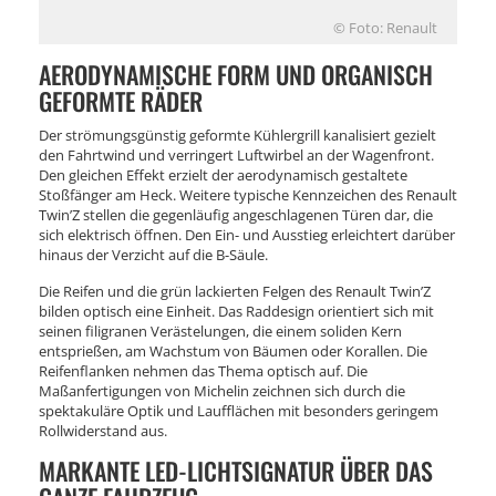
© Foto: Renault
AERODYNAMISCHE FORM UND ORGANISCH
GEFORMTE RÄDER
Der strömungsgünstig geformte Kühlergrill kanalisiert gezielt
den Fahrtwind und verringert Luftwirbel an der Wagenfront.
Den gleichen Effekt erzielt der aerodynamisch gestaltete
Stoßfänger am Heck. Weitere typische Kennzeichen des Renault
Twin’Z stellen die gegenläufig angeschlagenen Türen dar, die
sich elektrisch öffnen. Den Ein- und Ausstieg erleichtert darüber
hinaus der Verzicht auf die B-Säule.
Die Reifen und die grün lackierten Felgen des Renault Twin’Z
bilden optisch eine Einheit. Das Raddesign orientiert sich mit
seinen filigranen Verästelungen, die einem soliden Kern
entsprießen, am Wachstum von Bäumen oder Korallen. Die
Reifenflanken nehmen das Thema optisch auf. Die
Maßanfertigungen von Michelin zeichnen sich durch die
spektakuläre Optik und Laufflächen mit besonders geringem
Rollwiderstand aus.
MARKANTE LED-LICHTSIGNATUR ÜBER DAS