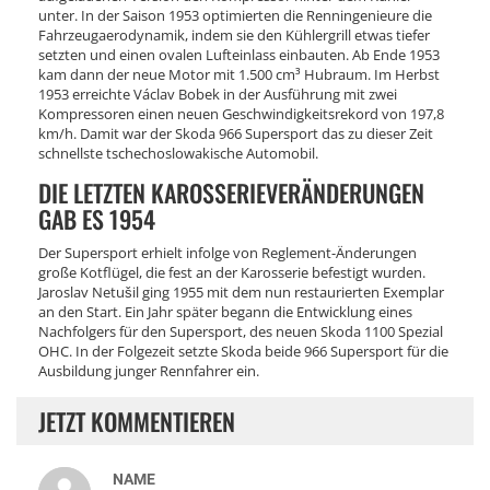
unter. In der Saison 1953 optimierten die Renningenieure die
Fahrzeugaerodynamik, indem sie den Kühlergrill etwas tiefer
setzten und einen ovalen Lufteinlass einbauten. Ab Ende 1953
kam dann der neue Motor mit 1.500 cm³ Hubraum. Im Herbst
1953 erreichte Václav Bobek in der Ausführung mit zwei
Kompressoren einen neuen Geschwindigkeitsrekord von 197,8
km/h. Damit war der Skoda 966 Supersport das zu dieser Zeit
schnellste tschechoslowakische Automobil.
DIE LETZTEN KAROSSERIEVERÄNDERUNGEN
GAB ES 1954
Der Supersport erhielt infolge von Reglement-Änderungen
große Kotflügel, die fest an der Karosserie befestigt wurden.
Jaroslav Netušil ging 1955 mit dem nun restaurierten Exemplar
an den Start. Ein Jahr später begann die Entwicklung eines
Nachfolgers für den Supersport, des neuen Skoda 1100 Spezial
OHC. In der Folgezeit setzte Skoda beide 966 Supersport für die
Ausbildung junger Rennfahrer ein.
JETZT KOMMENTIEREN
NAME