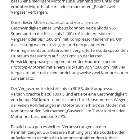
besaß eine niedrigere Motorhaube, während sich unter der
erhöhten Motorhaube mit einer markanten „Beule“ zwei
Vergaser verbargen.
Dank dieser Motorvariabilität und vor allem der
Geschwindigkeit eines Umbaus konnten beide Skoda 966
Supersport in der Klasse bis 1.100 cm³ in der Version mit
Vergaser oder bis 1.500 cm³ mit Kompressor teilnehmen. Um
die Leistung weiter zu steigern und den geänderten
Rennreglements zu entsprechen, vergrößerte Skoda später den
Hubraum des Motors auf 1.221 cm³. In der letzten
Entwicklungsphase gelangten unter der Haube die neuen
Prototyp-Motoren mit einem Hubraum von 1.500 cm³ mit vier
Vergasern oder mit einem beziehungsweise zwei Kompressoren
zum Einsatz.
Der Vergasermotor leistete bis zu 90 PS, die Kompressor-
Version brachte bis zu 180 PS und erzielte eine Geschwindigkeit
von knapp 200 km/h - damals eine echte Hausnummer. Wegen
der vielen Rohrleitungen im Motorraum erhielt das Modell mit
Kompressor den Spitznamen „Gaswerk“. Im Tudor leistete der
Motor nur bescheidene 32 PS.
Parallel dazu gab es weitere Verbesserungen an den
Rennfahrzeugen. Zur besseren Kühlung brachte Skoda bei der
aufgeladenen Version den Kompressor hinter dem Kühler