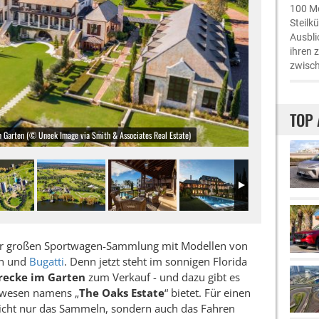
100 Me
Steilk
Ausbli
ihren 
zwisch
TOP 
im Garten (© Uneek Image via Smith & Associates Real Estate)
einer großen Sportwagen-Sammlung mit Modellen von
en und
Bugatti
. Denn jetzt steht im sonnigen Florida
trecke im Garten
zum Verkauf - und dazu gibt es
Anwesen namens „
The Oaks Estate
“ bietet. Für einen
icht nur das Sammeln, sondern auch das Fahren