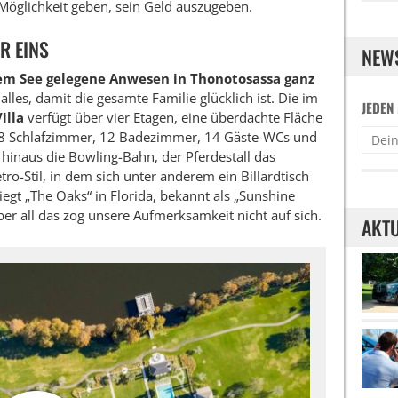
e Möglichkeit geben, sein Geld auszugeben.
R EINS
NEW
em See gelegene Anwesen in Thonotosassa ganz
 alles, damit die gesamte Familie glücklich ist. Die im
JEDEN
illa
verfügt über vier Etagen, eine überdachte Fläche
8 Schlafzimmer, 12 Badezimmer, 14 Gäste-WCs und
hinaus die Bowling-Bahn, der Pferdestall das
o-Stil, in dem sich unter anderem ein Billardtisch
egt „The Oaks“ in Florida, bekannt als „Sunshine
ber all das zog unsere Aufmerksamkeit nicht auf sich.
AKTU