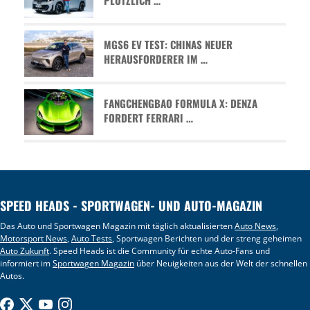
PLÖTZLICH …
MGS6 EV TEST: CHINAS NEUER
HERAUSFORDERER IM …
FANGCHENGBAO FORMULA X: DENZA
FORDERT FERRARI …
SPEED HEADS - SPORTWAGEN- UND AUTO-MAGAZIN
Das Auto und Sportwagen Magazin mit täglich aktualisierten
Auto News
,
Motorsport News
,
Auto Tests
, Sportwagen Berichten und der streng geheimen
Auto Zukunft
. Speed Heads ist die Community für echte Auto-Fans und
informiert im
Sportwagen Magazin
über Neuigkeiten aus der Welt der schnellen
Autos.