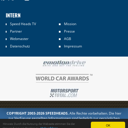
INTERN
Speed Heads TV
Mission
Partner
Presse
Webmaster
AGB
Datenschutz
Impressum
COPYRIGHT 2003-2026 SPEEDHEADS.
Alle Rechte vorbehalten. Die hier
zur Verfügung gestellten Informationen sind lediglich zur persönlichen
Information bestimmt. Jedes Kopieren oder Veröffentlichen in anderer
Hinweis: Durch die Nutzung der Webseite stimmen Sie der
OK
Form ist untersagt.