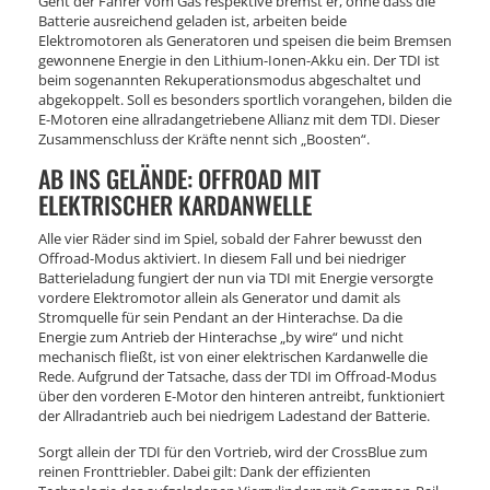
Geht der Fahrer vom Gas respektive bremst er, ohne dass die
Batterie ausreichend geladen ist, arbeiten beide
Elektromotoren als Generatoren und speisen die beim Bremsen
gewonnene Energie in den Lithium-Ionen-Akku ein. Der TDI ist
beim sogenannten Rekuperationsmodus abgeschaltet und
abgekoppelt. Soll es besonders sportlich vorangehen, bilden die
E-Motoren eine allradangetriebene Allianz mit dem TDI. Dieser
Zusammenschluss der Kräfte nennt sich „Boosten“.
AB INS GELÄNDE: OFFROAD MIT
ELEKTRISCHER KARDANWELLE
Alle vier Räder sind im Spiel, sobald der Fahrer bewusst den
Offroad-Modus aktiviert. In diesem Fall und bei niedriger
Batterieladung fungiert der nun via TDI mit Energie versorgte
vordere Elektromotor allein als Generator und damit als
Stromquelle für sein Pendant an der Hinterachse. Da die
Energie zum Antrieb der Hinterachse „by wire“ und nicht
mechanisch fließt, ist von einer elektrischen Kardanwelle die
Rede. Aufgrund der Tatsache, dass der TDI im Offroad-Modus
über den vorderen E-Motor den hinteren antreibt, funktioniert
der Allradantrieb auch bei niedrigem Ladestand der Batterie.
Sorgt allein der TDI für den Vortrieb, wird der CrossBlue zum
reinen Fronttriebler. Dabei gilt: Dank der effizienten