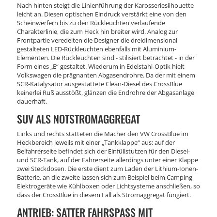
Nach hinten steigt die Linienführung der Karosseriesilhouette
leicht an. Diesen optischen Eindruck verstärkt eine von den
Scheinwerfern bis zu den Rückleuchten verlaufende
Charakterlinie, die zum Heck hin breiter wird. Analog zur
Frontpartie veredelten die Designer die dreidimensional
gestalteten LED-Rückleuchten ebenfalls mit Aluminium-
Elementen. Die Rückleuchten sind - stilisiert betrachtet - in der
Form eines „E“ gestaltet. Wiederum in Edelstahl-Optik hielt
Volkswagen die prägnanten Abgasendrohre. Da der mit einem
SCR-Katalysator ausgestattete Clean-Diesel des CrossBlue
keinerlei Ruß ausstößt, glänzen die Endrohre der Abgasanlage
dauerhaft.
SUV ALS NOTSTROMAGGREGAT
Links und rechts statteten die Macher den VW CrossBlue im
Heckbereich jeweils mit einer „Tankklappe“ aus: auf der
Beifahrerseite befindet sich der Einfüllstutzen für den Diesel-
und SCR-Tank, auf der Fahrerseite allerdings unter einer Klappe
zwei Steckdosen. Die erste dient zum Laden der Lithium-Ionen-
Batterie, an die zweite lassen sich zum Beispiel beim Camping
Elektrogeräte wie Kühlboxen oder Lichtsysteme anschließen, so
dass der CrossBlue in diesem Fall als Stromaggregat fungiert.
ANTRIEB: SATTER FAHRSPASS MIT M