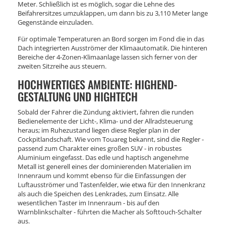
Meter. Schließlich ist es möglich, sogar die Lehne des
Beifahrersitzes umzuklappen, um dann bis zu 3,110 Meter lange
Gegenstände einzuladen.
Für optimale Temperaturen an Bord sorgen im Fond die in das
Dach integrierten Ausströmer der Klimaautomatik. Die hinteren
Bereiche der 4-Zonen-Klimaanlage lassen sich ferner von der
zweiten Sitzreihe aus steuern.
HOCHWERTIGES AMBIENTE: HIGHEND-
GESTALTUNG UND HIGHTECH
Sobald der Fahrer die Zündung aktiviert, fahren die runden
Bedienelemente der Licht-, Klima- und der Allradsteuerung
heraus; im Ruhezustand liegen diese Regler plan in der
Cockpitlandschaft. Wie vom Touareg bekannt, sind die Regler -
passend zum Charakter eines großen SUV - in robustes
Aluminium eingefasst. Das edle und haptisch angenehme
Metall ist generell eines der dominierenden Materialien im
Innenraum und kommt ebenso für die Einfassungen der
Luftausströmer und Tastenfelder, wie etwa für den Innenkranz
als auch die Speichen des Lenkrades, zum Einsatz. Alle
wesentlichen Taster im Innenraum - bis auf den
Warnblinkschalter - führten die Macher als Softtouch-Schalter
aus.