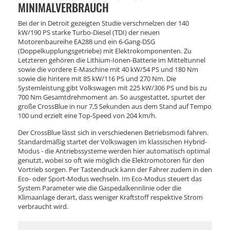
INIMALVERBRAUCH
Bei der in Detroit gezeigten Studie verschmelzen der 140
kW/190 PS starke Turbo-Diesel (TDI) der neuen
Motorenbaureihe EA288 und ein 6-Gang-DSG
(Doppelkupplungsgetriebe) mit Elektrokomponenten. Zu
Letzteren gehören die Lithium-Ionen-Batterie im Mitteltunnel
sowie die vordere E-Maschine mit 40 kW/54 PS und 180 Nm
sowie die hintere mit 85 kW/116 PS und 270 Nm. Die
Systemleistung gibt Volkswagen mit 225 kW/306 PS und bis zu
700 Nm Gesamtdrehmoment an. So ausgestattet, spurtet der
große CrossBlue in nur 7,5 Sekunden aus dem Stand auf Tempo
100 und erzielt eine Top-Speed von 204 km/h.
Der CrossBlue lässt sich in verschiedenen Betriebsmodi fahren.
Standardmäßig startet der Volkswagen im klassischen Hybrid-
Modus - die Antriebssysteme werden hier automatisch optimal
genutzt, wobei so oft wie möglich die Elektromotoren für den
Vortrieb sorgen. Per Tastendruck kann der Fahrer zudem in den
Eco- oder Sport-Modus wechseln. Im Eco-Modus steuert das
System Parameter wie die Gaspedalkennlinie oder die
Klimaanlage derart, dass weniger Kraftstoff respektive Strom
verbraucht wird.