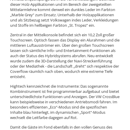
dieser Holz-Applikationen und im Bereich der zweigeteilten
Mittelarmlehne kommt derweil ein dunkles Leder im Farbton
„Marble Grey“ zum Einsatz. Unterhalb der Holzapplikationen
und als Sitzbezug setzt Volkswagen indes Leder, Verkleidungen
und Stoffe im hellbeigen Farbton „St. Tropez“ ein.
Zentral in der Mittelkonsole befindet sich ein 10,2 Zoll großer
Touchscreen. Optisch fassen das Display ein Alurahmen und die
mittleren Luftausströmer ein. Über den großen Touchscreen
lassen sich sämtliche Info- und Entertainment-Funktionen als
auch der Status des Hybridsystems abrufen. Neu entwickelt
wurde zudem die 3D-Darstellung der Navi-Streckenführung
oder der Mediathek - die Landschaft „dreht“ sich respektive der
Coverflow räumlich nach oben, wodurch eine extreme Tiefe
entsteht.
Hightech kennzeichnet die Instrumente: Das sogenannte
Kombiinstrument ist frei programmierbar aufgebaut und bietet
unterschiedlichste Funktionen und Anzeigen. Der VW CrossBlue
kann beispielsweise in verschiedenen Antriebsmodi fahren. Im
besonders effizienten „Eco“-Modus sind die spezifischen
Inhalte blau hinterlegt, im dynamischen „Sport“-Modus
wechselt die Leitfarbe dagegen auf Rot.
Damit die Gäste im Fond ebenfalls in den vollen Genuss des