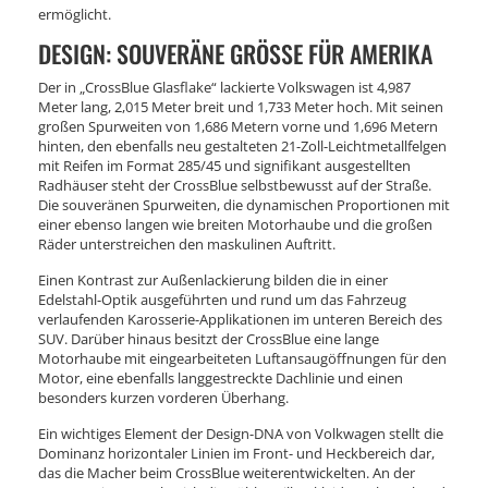
ermöglicht.
DESIGN: SOUVERÄNE GRÖSSE FÜR AMERIKA
Der in „CrossBlue Glasflake“ lackierte Volkswagen ist 4,987
Meter lang, 2,015 Meter breit und 1,733 Meter hoch. Mit seinen
großen Spurweiten von 1,686 Metern vorne und 1,696 Metern
hinten, den ebenfalls neu gestalteten 21-Zoll-Leichtmetallfelgen
mit Reifen im Format 285/45 und signifikant ausgestellten
Radhäuser steht der CrossBlue selbstbewusst auf der Straße.
Die souveränen Spurweiten, die dynamischen Proportionen mit
einer ebenso langen wie breiten Motorhaube und die großen
Räder unterstreichen den maskulinen Auftritt.
Einen Kontrast zur Außenlackierung bilden die in einer
Edelstahl-Optik ausgeführten und rund um das Fahrzeug
verlaufenden Karosserie-Applikationen im unteren Bereich des
SUV. Darüber hinaus besitzt der CrossBlue eine lange
Motorhaube mit eingearbeiteten Luftansaugöffnungen für den
Motor, eine ebenfalls langgestreckte Dachlinie und einen
besonders kurzen vorderen Überhang.
Ein wichtiges Element der Design-DNA von Volkwagen stellt die
Dominanz horizontaler Linien im Front- und Heckbereich dar,
das die Macher beim CrossBlue weiterentwickelten. An der