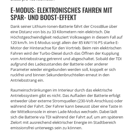
E-MODUS: ELEKTRONISCHES FAHREN MIT
SPAR- UND BOOST-EFFEKT
Dank seiner Lithium-Ionen-Batterie fährt der CrossBlue über
eine Distanz von bis zu 33 Kilometern rein elektrisch. Die
Höchstgeschwindigkeit reduziert Volkswagen in diesem Fall auf
120 km/h. Im E-Modus sorgt allein der 85 kW/116 PS starke E-
Motor der Hinterachse für den Vortrieb. Beim rein elektrischen
Fahren wird der Turbo-Diesel durch das Öffnen der Kupplung
vom Antriebsstrang getrennt und abgeschaltet. Sobald der TDI
aufgrund des Ladezustandes der Batterie oder anderer
Parameter wieder eingebunden werden soll, koppelt er sich
ruckfrei und binnen Sekundenbruchteilen erneut in den
Antriebsstrang ein.
Raumeinschränkungen im Interieur durch das elektrische
Antriebssystem gibt es nicht. Das Aufladen der Batterie erfolgt
entweder über externe Stromquellen (230-Volt-Anschluss) oder
während der Fahrt. Der Fahrer kann bewusst über eine Taste in
der Mittelkonsole in einen Lade-Modus wechseln. Dabei lädt
sich die Batterie via TDI während der Fahrt auf, um am späteren
Zielort mit ausreichend elektrischer Energie im Stadtbereich
emissionsfrei unterwegs sein zu können.