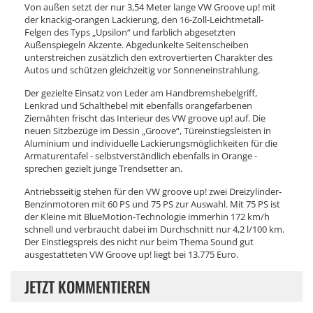
Von außen setzt der nur 3,54 Meter lange VW Groove up! mit
der knackig-orangen Lackierung, den 16-Zoll-Leichtmetall-
Felgen des Typs „Upsilon“ und farblich abgesetzten
Außenspiegeln Akzente. Abgedunkelte Seitenscheiben
unterstreichen zusätzlich den extrovertierten Charakter des
Autos und schützen gleichzeitig vor Sonneneinstrahlung.
Der gezielte Einsatz von Leder am Handbremshebelgriff,
Lenkrad und Schalthebel mit ebenfalls orangefarbenen
Ziernähten frischt das Interieur des VW groove up! auf. Die
neuen Sitzbezüge im Dessin „Groove“, Türeinstiegsleisten in
Aluminium und individuelle Lackierungsmöglichkeiten für die
Armaturentafel - selbstverständlich ebenfalls in Orange -
sprechen gezielt junge Trendsetter an.
Antriebsseitig stehen für den VW groove up! zwei Dreizylinder-
Benzinmotoren mit 60 PS und 75 PS zur Auswahl. Mit 75 PS ist
der Kleine mit BlueMotion-Technologie immerhin 172 km/h
schnell und verbraucht dabei im Durchschnitt nur 4,2 l/100 km.
Der Einstiegspreis des nicht nur beim Thema Sound gut
ausgestatteten VW Groove up! liegt bei 13.775 Euro.
JETZT KOMMENTIEREN