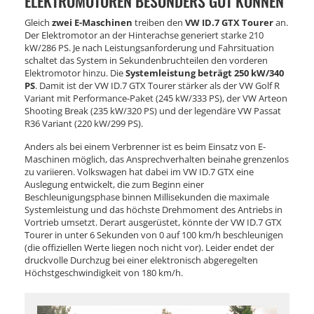
ELEKTROMOTOREN BESONDERS GUT KÖNNEN
Gleich
zwei E-Maschinen
treiben den
VW ID.7 GTX Tourer
an.
Der Elektromotor an der Hinterachse generiert starke 210
kW/286 PS. Je nach Leistungsanforderung und Fahrsituation
schaltet das System in Sekundenbruchteilen den vorderen
Elektromotor hinzu. Die
Systemleistung beträgt 250 kW/340
PS
. Damit ist der VW ID.7 GTX Tourer stärker als der VW Golf R
Variant mit Performance-Paket (245 kW/333 PS), der VW Arteon
Shooting Break (235 kW/320 PS) und der legendäre VW Passat
R36 Variant (220 kW/299 PS).
Anders als bei einem Verbrenner ist es beim Einsatz von E-
Maschinen möglich, das Ansprechverhalten beinahe grenzenlos
zu variieren. Volkswagen hat dabei im VW ID.7 GTX eine
Auslegung entwickelt, die zum Beginn einer
Beschleunigungsphase binnen Millisekunden die maximale
Systemleistung und das höchste Drehmoment des Antriebs in
Vortrieb umsetzt. Derart ausgerüstet, könnte der VW ID.7 GTX
Tourer in unter 6 Sekunden von 0 auf 100 km/h beschleunigen
(die offiziellen Werte liegen noch nicht vor). Leider endet der
druckvolle Durchzug bei einer elektronisch abgeregelten
Höchstgeschwindigkeit von 180 km/h.