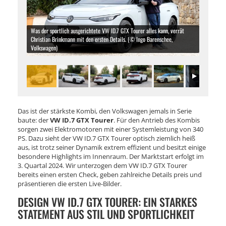
Was der sportlich ausgerichtete VW ID.7 GTX Tourer alles kann, verrät
Christian Brinkmann mit den ersten Details. (© Ingo Barenschee,
Volkswagen)
Das ist der stärkste Kombi, den Volkswagen jemals in Serie
baute: der
VW ID.7 GTX Tourer
. Für den Antrieb des Kombis
sorgen zwei Elektromotoren mit einer Systemleistung von 340
PS. Dazu sieht der VW ID.7 GTX Tourer optisch ziemlich heiß
aus, ist trotz seiner Dynamik extrem effizient und besitzt einige
besondere Highlights im Innenraum. Der Marktstart erfolgt im
3. Quartal 2024. Wir unterzogen dem VW ID.7 GTX Tourer
bereits einen ersten Check, geben zahlreiche Details preis und
präsentieren die ersten Live-Bilder.
DESIGN VW ID.7 GTX TOURER: EIN STARKES
STATEMENT AUS STIL UND SPORTLICHKEIT