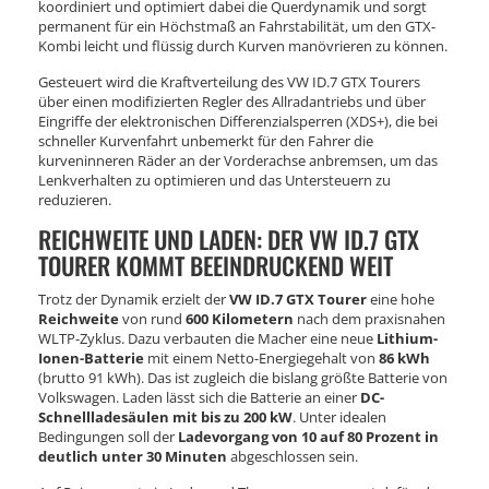
koordiniert und optimiert dabei die Querdynamik und sorgt
permanent für ein Höchstmaß an Fahrstabilität, um den GTX-
Kombi leicht und flüssig durch Kurven manövrieren zu können.
Gesteuert wird die Kraftverteilung des VW ID.7 GTX Tourers
über einen modifizierten Regler des Allradantriebs und über
Eingriffe der elektronischen Differenzialsperren (XDS+), die bei
schneller Kurvenfahrt unbemerkt für den Fahrer die
kurveninneren Räder an der Vorderachse anbremsen, um das
Lenkverhalten zu optimieren und das Untersteuern zu
reduzieren.
REICHWEITE UND LADEN: DER VW ID.7 GTX
TOURER KOMMT BEEINDRUCKEND WEIT
Trotz der Dynamik erzielt der
VW ID.7 GTX Tourer
eine hohe
Reichweite
von rund
600 Kilometern
nach dem praxisnahen
WLTP-Zyklus. Dazu verbauten die Macher eine neue
Lithium-
Ionen-Batterie
mit einem Netto-Energiegehalt von
86 kWh
(brutto 91 kWh). Das ist zugleich die bislang größte Batterie von
Volkswagen. Laden lässt sich die Batterie an einer
DC-
Schnellladesäulen mit bis zu 200 kW
. Unter idealen
Bedingungen soll der
Ladevorgang von 10 auf 80 Prozent in
deutlich unter 30 Minuten
abgeschlossen sein.