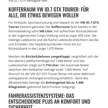
VW ID.7 GTX verfügbar sein.
KOFFERRAUM VW ID.7 GTX TOURER: FÜR
ALLE, DIE ETWAS BEWEGEN WOLLEN
Für Einkäufe, Sportausrüstung und Gepäck ist der
VW ID.7 GTX
Tourer
bestens gerüstet: Der
Kofferraum
fasst bereits in der
Normalstellung satte
545 Liter
, mit aufrechten Rücksitzlehnen
in der sogenannten Cargo-Stellung sind es sogar 605 Liter. Die
niedrige Ladekante und die flache Ladestufe erleichtern das Be-
und Entladen. Der Gepäckraumboden misst bis zur
Rücksitzbank in der Länge 1,075 Meter.
Werden die
Rücksitzlehnen umgeklappt
, vergrößert sich die
fast ebene Ladeflächenlänge auf 1,948 Meter und das
Ladevolumen steigt auf
1.714 Liter
. Die maximale Breite
zwischen den Radkästen beträgt exakt 1,000 Meter. Auf
Wunsch ist der VW ID7 GTX Tourer ferner mit einer elektrisch
anklappbaren Anhängevorrichtung erhältlich - dank des
Allradantriebs beträgt die
Anhängelast bis zu 1.400
Kilogramm
(gebremst bei 8 Prozent Steigung).
FAHRERASSISTENZSYSTEME: DAS
ENTSCHEIDENDE PLUS AN KOMFORT UND
SICHERHEIT