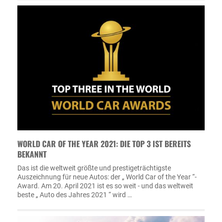
WORLD CAR OF THE YEAR 2021: DIE TOP 3 IST BEREITS
BEKANNT
Das ist die weltweit größte und prestigeträchtigste
Auszeichnung für neue Autos: der „ World Car of the Year “-
Award. Am 20. April 2021 ist es so weit - und das weltweit
beste „ Auto des Jahres 2021 “ wird …