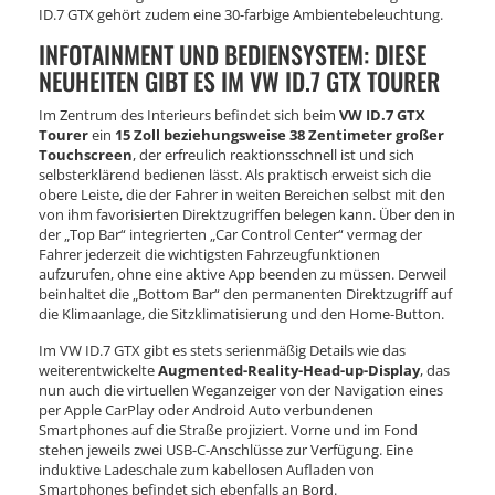
ID.7 GTX gehört zudem eine 30-farbige Ambientebeleuchtung.
INFOTAINMENT UND BEDIENSYSTEM: DIESE
NEUHEITEN GIBT ES IM VW ID.7 GTX TOURER
Im Zentrum des Interieurs befindet sich beim
VW ID.7 GTX
Tourer
ein
15 Zoll beziehungsweise 38 Zentimeter großer
Touchscreen
, der erfreulich reaktionsschnell ist und sich
selbsterklärend bedienen lässt. Als praktisch erweist sich die
obere Leiste, die der Fahrer in weiten Bereichen selbst mit den
von ihm favorisierten Direktzugriffen belegen kann. Über den in
der „Top Bar“ integrierten „Car Control Center“ vermag der
Fahrer jederzeit die wichtigsten Fahrzeugfunktionen
aufzurufen, ohne eine aktive App beenden zu müssen. Derweil
beinhaltet die „Bottom Bar“ den permanenten Direktzugriff auf
die Klimaanlage, die Sitzklimatisierung und den Home-Button.
Im VW ID.7 GTX gibt es stets serienmäßig Details wie das
weiterentwickelte
Augmented-Reality-Head-up-Display
, das
nun auch die virtuellen Weganzeiger von der Navigation eines
per Apple CarPlay oder Android Auto verbundenen
Smartphones auf die Straße projiziert. Vorne und im Fond
stehen jeweils zwei USB-C-Anschlüsse zur Verfügung. Eine
induktive Ladeschale zum kabellosen Aufladen von
Smartphones befindet sich ebenfalls an Bord.