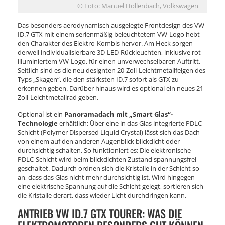
© Foto: Manuel Hollenbach, Volkswagen
Das besonders aerodynamisch ausgelegte Frontdesign des VW
ID.7 GTX mit einem serienmäßig beleuchtetem VW-Logo hebt
den Charakter des Elektro-Kombis hervor. Am Heck sorgen
derweil individualisierbare 3D-LED-Rückleuchten, inklusive rot
illuminiertem VW-Logo, für einen unverwechselbaren Auftritt.
Seitlich sind es die neu designten 20-Zoll-Leichtmetallfelgen des
Typs „Skagen“, die den stärksten ID.7 sofort als GTX zu
erkennen geben. Darüber hinaus wird es optional ein neues 21-
Zoll-Leichtmetallrad geben.
Optional ist ein
Panoramadach mit „Smart Glas“-
Technologie
erhältlich: Über eine in das Glas integrierte PDLC-
Schicht (Polymer Dispersed Liquid Crystal) lässt sich das Dach
von einem auf den anderen Augenblick blickdicht oder
durchsichtig schalten. So funktioniert es: Die elektronische
PDLC-Schicht wird beim blickdichten Zustand spannungsfrei
geschaltet. Dadurch ordnen sich die Kristalle in der Schicht so
an, dass das Glas nicht mehr durchsichtig ist. Wird hingegen
eine elektrische Spannung auf die Schicht gelegt, sortieren sich
die Kristalle derart, dass wieder Licht durchdringen kann.
ANTRIEB VW ID.7 GTX TOURER: WAS DIE