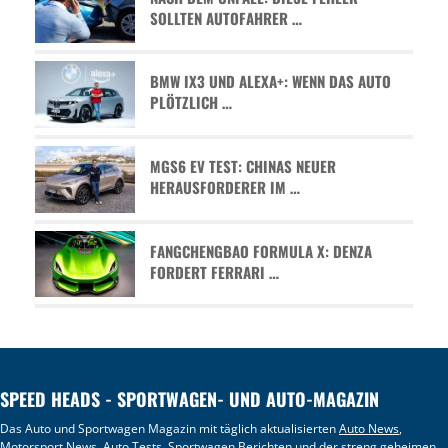
SOLLTEN AUTOFAHRER …
BMW IX3 UND ALEXA+: WENN DAS AUTO
PLÖTZLICH …
MGS6 EV TEST: CHINAS NEUER
HERAUSFORDERER IM …
FANGCHENGBAO FORMULA X: DENZA
FORDERT FERRARI …
SPEED HEADS - SPORTWAGEN- UND AUTO-MAGAZIN
Das Auto und Sportwagen Magazin mit täglich aktualisierten
Auto News
,
Motorsport News
,
Auto Tests
, Sportwagen Berichten und der streng geheimen