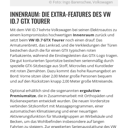
© Foto: Ingo Barenschee, Volkswagen
INNENRAUM: DIE EXTRA-FEATURES DES VW
ID.7 GTX TOURER
Mit dem VW ID.7 kehrte Volkswagen bei seinen Elektroautos zu
einem kompromisslos hochwertigen
Innenraum
zurück und
setzt beim
VW ID.7 GTX Tourer
noch einen drauf: Das
Armaturenbrett, das Lenkrad, und die Verkleidungen der Türen
bestechen durch die für einen GTX typischen roten
Farbakzente, während die Einstiegsleisten das GTX-Logo tragen.
Die gut konturierten Sportsitze bestechen serienmäßig durch
spezielle GTX-Sitzbezüge aus Stoff, Microvlies und Kunstleder
mit roten Ziernähten. Dazu kommt das hohe Raumangebot an
Bord: Vorne sitzen über 2,00 Meter große Personen bequem
und auf den Rücksitzen knapp 2,00 Meter große Mitreisende.
Optional erhältlich sind die sogenannten
ergoActive-
Premiumsitze
, die in Zusammenarbeit mit Orthopäden und
Rückenexperten entwickelt wurden. Die neuen Vordersitze
verbinden Sitzkomfort mit Massageprogrammen, einer
automatischen Klimatisierung und einer neuartigen
Aktivierungsfunktion für Muskelgruppen an Wirbelsäule und
Becken, um das Wohlbefinden insbesondere auf langen
Fahrten zu steigern. Zur erweiterten Serienausstattung des VW