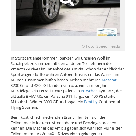
© Foto: Speed Heads
In Stuttgart angekommen, parkten wir unseren Wolf im
Schafspelz zusammen mit den anderen Teilnehmern des
VmaxxXx-Drives im Innenhof des Amicis. Schon der Anblick der
Sportwagen dürfte wahren Autoenthusiasten das Wasser im
Munde zusammenlaufen lassen. Neben mehreren
Maserati
3200 GT und 4200 GT fanden sich u. a. ein Lamborghini
Murciélago, ein Ferrari F360 Spider, ein
Porsche
Cayman S, der
aktuelle BMW M5, ein Porsche 911 Targa, ein 400 PS starker
Mitsubishi Winter 3000 GT und sogar ein
Bentley
Continental
Flying Spur ein.
Beim köstlich schmeckenden Brunch lernten sich die
Teilnehmer in lockerer Atmosphäre und Benzingesprächen
kennen. Die Macher des Amicis gaben sich wahrlich Mühe, den
Teilnehmern des VmaxXx-Drives einen gelungenen