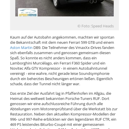
© Foto: Speed Heads
Kaum auf der Autobahn angekommen, machten wir spontan
die Bekanntschaft mit dem neuen Ferrari 599 GTB und einem
Aston Martin
DB9. Die Teilnehmer des VmaxXx-Drives fanden
sich ebenfalls zusammen und genossen gemeinsam diesen
Spaß. So konnte es nicht anders kommen, dass ein
Lamborghini Murciélago, ein Ferrari F360 Spider und ein
Novitec Alfa GTV Kompressor - in einem Autobahntunnel
vereinigt - eine wahre, nicht gerade leise Soundsymphonie
durch ein beherztes Bescheunigen ertönen ließen. Eigentlich
schade, dass der Tunnel nicht länger war.
Das erste Ziel der Ausfahrt lag in Pfaffenhofen im Allgäu, die
Heimat des weltweit bekannten Porsche-Tuners RUF. Dort
genossen wir eine aufschlussreiche Führung durch alle
Abteilungen vom Motorenprüfstand über die Werkstatt bis zur
Restauration. Neben den aktuellen Kompressor-Modellen der
996- und 997-Reihe erblickten wir den legendären RUF CTR, ein
469 PS leistendes Biturbo-Coupé mit einer gemessenen