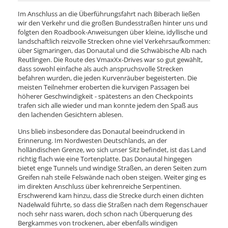
Im Anschluss an die Überführungsfahrt nach Biberach ließen
wir den Verkehr und die großen Bundesstraßen hinter uns und
folgten den Roadbook-Anweisungen über kleine, idyllische und
landschaftlich reizvolle Strecken ohne viel Verkehrsaufkommen:
über Sigmaringen, das Donautal und die Schwäbische Alb nach
Reutlingen. Die Route des VmaxXx-Drives war so gut gewählt,
dass sowohl einfache als auch anspruchsvolle Strecken
befahren wurden, die jeden Kurvenräuber begeisterten. Die
meisten Teilnehmer eroberten die kurvigen Passagen bei
höherer Geschwindigkeit - spätestens an den Checkpoints
trafen sich alle wieder und man konnte jedem den Spaß aus
den lachenden Gesichtern ablesen.
Uns blieb insbesondere das Donautal beeindruckend in
Erinnerung. Im Nordwesten Deutschlands, an der
holländischen Grenze, wo sich unser Sitz befindet, ist das Land
richtig flach wie eine Tortenplatte. Das Donautal hingegen
bietet enge Tunnels und windige Straßen, an deren Seiten zum
Greifen nah steile Felswände nach oben steigen. Weiter ging es
im direkten Anschluss über kehrenreiche Serpentinen.
Erschwerend kam hinzu, dass die Strecke durch einen dichten
Nadelwald führte, so dass die Straßen nach dem Regenschauer
noch sehr nass waren, doch schon nach Überquerung des
Bergkammes von trockenen, aber ebenfalls windigen