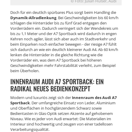
© Foto: Julian Hülser, Audi
Doch für ein deutlich spürbares Plus sorgt beim Handling die
Dynamik-Allradlenkung
. Bei Geschwindigkeiten bis 60 km/h
schlagen die Hinterräder bis zu fünf Grad entgegen den
Vorderrädern ein. Dadurch verringert sich der Wendekreis um
bis zu 1,1 Meter und der A7 Sportback wird dadurch in engen
Kehren noch agiler, lässt sich aber auch im Stadtverkehr und
beim Einparken noch einfacher bewegen - der riesige A7 fühlt
sich dadurch an wie ein deutlich kleinerer Audi A4. Ab 60 km/h
lenken die Hinterräder in die gleiche Richtung wie die
Vorderräder ein, was dem A7 Sportback bei höheren
Geschwindigkeiten mehr Fahrstabilität verleiht, zum Beispiel
beim Überholen.
INNENRAUM AUDI A7 SPORTBACK: EIN
RADIKAL NEUES BEDIENKONZEPT
Modern und luxuriös zeigt sich der
Innenraum des Audi A7
Sportback
. Der umfangreiche Einsatz von Leder, Aluminium
und Oberflächen in hochglänzendem Schwarz sowie
Bedientasten in Glas-Optik setzen Akzente auf gehobenem
Niveau. Wie es jeder von Audi erwartet: Die Materialien im
Interieur sind hochwertig und zeugen von einer tadellosen
Verarbeitungsqualität.