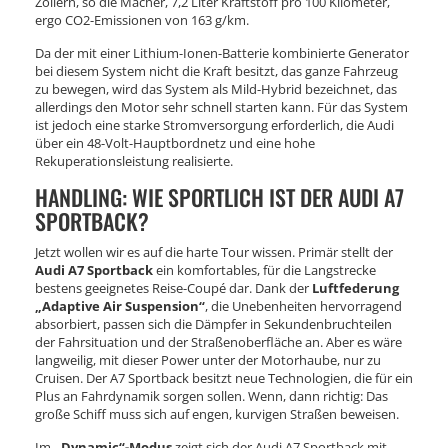
Zöllern, so die Macher, 7,2 Liter Kraftstoff pro 100 Kilometer,
ergo CO2-Emissionen von 163 g/km.
Da der mit einer Lithium-Ionen-Batterie kombinierte Generator
bei diesem System nicht die Kraft besitzt, das ganze Fahrzeug
zu bewegen, wird das System als Mild-Hybrid bezeichnet, das
allerdings den Motor sehr schnell starten kann. Für das System
ist jedoch eine starke Stromversorgung erforderlich, die Audi
über ein 48-Volt-Hauptbordnetz und eine hohe
Rekuperationsleistung realisierte.
HANDLING: WIE SPORTLICH IST DER AUDI A7
SPORTBACK?
Jetzt wollen wir es auf die harte Tour wissen. Primär stellt der
Audi A7 Sportback
ein komfortables, für die Langstrecke
bestens geeignetes Reise-Coupé dar. Dank der
Luftfederung
„Adaptive Air Suspension“
, die Unebenheiten hervorragend
absorbiert, passen sich die Dämpfer in Sekundenbruchteilen
der Fahrsituation und der Straßenoberfläche an. Aber es wäre
langweilig, mit dieser Power unter der Motorhaube, nur zu
Cruisen. Der A7 Sportback besitzt neue Technologien, die für ein
Plus an Fahrdynamik sorgen sollen. Wenn, dann richtig: Das
große Schiff muss sich auf engen, kurvigen Straßen beweisen.
Im
„Dynamic“-Modus
zeigt sich der Audi A7 Sportback mit