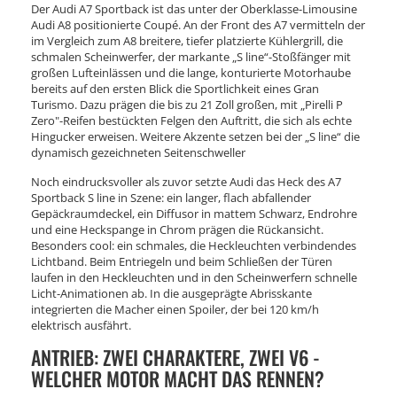
Der Audi A7 Sportback ist das unter der Oberklasse-Limousine
Audi A8 positionierte Coupé. An der Front des A7 vermitteln der
im Vergleich zum A8 breitere, tiefer platzierte Kühlergrill, die
schmalen Scheinwerfer, der markante „S line“-Stoßfänger mit
großen Lufteinlässen und die lange, konturierte Motorhaube
bereits auf den ersten Blick die Sportlichkeit eines Gran
Turismo. Dazu prägen die bis zu 21 Zoll großen, mit „Pirelli P
Zero"-Reifen bestückten Felgen den Auftritt, die sich als echte
Hingucker erweisen. Weitere Akzente setzen bei der „S line“ die
dynamisch gezeichneten Seitenschweller
Noch eindrucksvoller als zuvor setzte Audi das Heck des A7
Sportback S line in Szene: ein langer, flach abfallender
Gepäckraumdeckel, ein Diffusor in mattem Schwarz, Endrohre
und eine Heckspange in Chrom prägen die Rückansicht.
Besonders cool: ein schmales, die Heckleuchten verbindendes
Lichtband. Beim Entriegeln und beim Schließen der Türen
laufen in den Heckleuchten und in den Scheinwerfern schnelle
Licht-Animationen ab. In die ausgeprägte Abrisskante
integrierten die Macher einen Spoiler, der bei 120 km/h
elektrisch ausfährt.
ANTRIEB: ZWEI CHARAKTERE, ZWEI V6 -
WELCHER MOTOR MACHT DAS RENNEN?