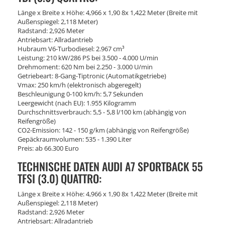
Länge x Breite x Höhe: 4,966 x 1,90 8x 1,422 Meter (Breite mit
Außenspiegel: 2,118 Meter)
Radstand: 2,926 Meter
Antriebsart: Allradantrieb
Hubraum V6-Turbodiesel: 2.967 cm³
Leistung: 210 kW/286 PS bei 3.500 - 4.000 U/min
Drehmoment: 620 Nm bei 2.250 - 3.000 U/min
Getriebeart: 8-Gang-Tiptronic (Automatikgetriebe)
Vmax: 250 km/h (elektronisch abgeregelt)
Beschleunigung 0-100 km/h: 5,7 Sekunden
Leergewicht (nach EU): 1.955 Kilogramm
Durchschnittsverbrauch: 5,5 - 5,8 l/100 km (abhängig von
Reifengröße)
CO2-Emission: 142 - 150 g/km (abhängig von Reifengröße)
Gepäckraumvolumen: 535 - 1.390 Liter
Preis: ab 66.300 Euro
TECHNISCHE DATEN AUDI A7 SPORTBACK 55
TFSI (3.0) QUATTRO:
Länge x Breite x Höhe: 4,966 x 1,90 8x 1,422 Meter (Breite mit
Außenspiegel: 2,118 Meter)
Radstand: 2,926 Meter
Antriebsart: Allradantrieb