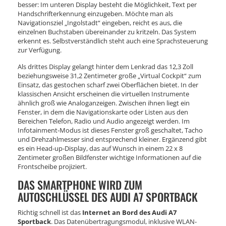
besser: Im unteren Display besteht die Möglichkeit, Text per
Handschrifterkennung einzugeben. Möchte man als
Navigationsziel „Ingolstadt“ eingeben, reicht es aus, die
einzelnen Buchstaben übereinander zu kritzeln. Das System
erkennt es. Selbstverständlich steht auch eine Sprachsteuerung
zur Verfügung.
Als drittes Display gelangt hinter dem Lenkrad das 12,3 Zoll
beziehungsweise 31,2 Zentimeter große „Virtual Cockpit“ zum
Einsatz, das gestochen scharf zwei Oberflächen bietet. In der
klassischen Ansicht erscheinen die virtuellen Instrumente
ähnlich groß wie Analoganzeigen. Zwischen ihnen liegt ein
Fenster, in dem die Navigationskarte oder Listen aus den
Bereichen Telefon, Radio und Audio angezeigt werden. Im
Infotainment-Modus ist dieses Fenster groß geschaltet, Tacho
und Drehzahlmesser sind entsprechend kleiner. Ergänzend gibt
es ein Head-up-Display, das auf Wunsch in einem 22 x 8
Zentimeter großen Bildfenster wichtige Informationen auf die
Frontscheibe projiziert.
DAS SMARTPHONE WIRD ZUM
AUTOSCHLÜSSEL DES AUDI A7 SPORTBACK
Richtig schnell ist das
Internet an Bord des Audi A7
Sportback
. Das Datenübertragungsmodul, inklusive WLAN-