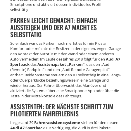
Smartphone und aktiviert dessen individuelles Profil
selbsttätig.
PARKEN LEICHT GEMACHT: EINFACH
AUSSTEIGEN UND DER A7 MACHT ES
SELBSTTÄTIG
So einfach war das Parken noch nie: Ist es für ein Plus an
Komfort oder möchte der Besitzer in der eigenen, engen Garage
den Kontakt der Autotür mit der Wand oder einem anderen
Auto vermeiden: Im Laufe des Jahres 2018 folgt für den
Audi A7
Sportback
das
Assistenzpaket „Parken“
, das den „Audi
(Remote) Parkpilot“ und den „Audi Remote Garagenpilot“
enthält. Beide Systeme steuern den A7 selbsttätig in eine Längs-
oder Querparklücke beziehungsweise in eine Garage und
wieder heraus. Der Fahrer überwacht das Manöver und
aktiviert die Systeme über eine Smartphone-App oder über die
Taste in der Mittelkonsole des Fahrzeugs.
ASSISTENTEN: DER NÄCHSTE SCHRITT ZUM
PILOTIERTEN FAHRERLEBNIS
Insgesamt 39
Fahrerassistenzsysteme
stehen für den neuen
Audi A7 Sportback
zur Verfügung, die Audi in drei Pakete