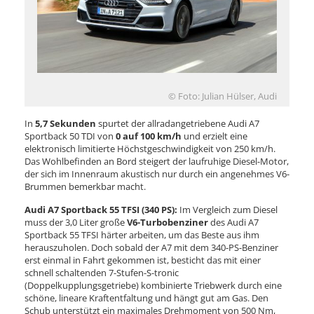
© Foto: Julian Hülser, Audi
In
5,7 Sekunden
spurtet der allradangetriebene Audi A7
Sportback 50 TDI von
0 auf 100 km/h
und erzielt eine
elektronisch limitierte Höchstgeschwindigkeit von 250 km/h.
Das Wohlbefinden an Bord steigert der laufruhige Diesel-Motor,
der sich im Innenraum akustisch nur durch ein angenehmes V6-
Brummen bemerkbar macht.
Audi A7 Sportback 55 TFSI (340 PS):
Im Vergleich zum Diesel
muss der 3,0 Liter große
V6-Turbobenziner
des Audi A7
Sportback 55 TFSI härter arbeiten, um das Beste aus ihm
herauszuholen. Doch sobald der A7 mit dem 340-PS-Benziner
erst einmal in Fahrt gekommen ist, besticht das mit einer
schnell schaltenden 7-Stufen-S-tronic
(Doppelkupplungsgetriebe) kombinierte Triebwerk durch eine
schöne, lineare Kraftentfaltung und hängt gut am Gas. Den
Schub unterstützt ein maximales Drehmoment von 500 Nm,