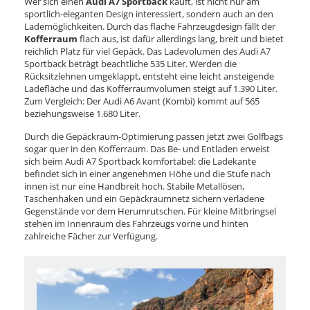
Wer sich einen
Audi A7 Sportback
kauft, ist nicht nur am
sportlich-eleganten Design interessiert, sondern auch an den
Lademöglichkeiten. Durch das flache Fahrzeugdesign fällt der
Kofferraum
flach aus, ist dafür allerdings lang, breit und bietet
reichlich Platz für viel Gepäck. Das Ladevolumen des Audi A7
Sportback beträgt beachtliche 535 Liter. Werden die
Rücksitzlehnen umgeklappt, entsteht eine leicht ansteigende
Ladefläche und das Kofferraumvolumen steigt auf 1.390 Liter.
Zum Vergleich: Der Audi A6 Avant (Kombi) kommt auf 565
beziehungsweise 1.680 Liter.
Durch die Gepäckraum-Optimierung passen jetzt zwei Golfbags
sogar quer in den Kofferraum. Das Be- und Entladen erweist
sich beim Audi A7 Sportback komfortabel: die Ladekante
befindet sich in einer angenehmen Höhe und die Stufe nach
innen ist nur eine Handbreit hoch. Stabile Metallösen,
Taschenhaken und ein Gepäckraumnetz sichern verladene
Gegenstände vor dem Herumrutschen. Für kleine Mitbringsel
stehen im Innenraum des Fahrzeugs vorne und hinten
zahlreiche Fächer zur Verfügung.