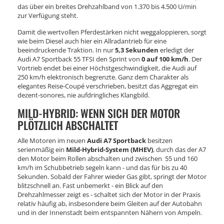
das über ein breites Drehzahlband von 1.370 bis 4.500 U/min
zur Verfügung steht.
Damit die wertvollen Pferdestärken nicht weggaloppieren, sorgt
wie beim Diesel auch hier ein Allradantrieb für eine
beeindruckende Traktion. In nur
5,3 Sekunden
erledigt der
Audi A7 Sportback 55 TFSI den Sprint von
0 auf 100 km/h
. Der
Vortrieb endet bei einer Höchstgeschwindigkeit, die Audi auf
250 km/h elektronisch begrenzte. Ganz dem Charakter als
elegantes Reise-Coupé verschrieben, besitzt das Aggregat ein
dezent-sonores, nie aufdringliches Klangbild.
MILD-HYBRID: WENN SICH DER MOTOR
PLÖTZLICH ABSCHALTET
Alle Motoren im neuen
Audi A7 Sportback
besitzen
serienmäßig ein
Mild-Hybrid-System (MHEV)
, durch das der A7
den Motor beim Rollen abschalten und zwischen 55 und 160
km/h im Schubbetrieb segeln kann - und das für bis zu 40
Sekunden. Sobald der Fahrer wieder Gas gibt, springt der Motor
blitzschnell an. Fast unbemerkt - ein Blick auf den
Drehzahlmesser zeigt es - schaltet sich der Motor in der Praxis
relativ häufig ab, insbesondere beim Gleiten auf der Autobahn
und in der Innenstadt beim entspannten Nähern von Ampeln.