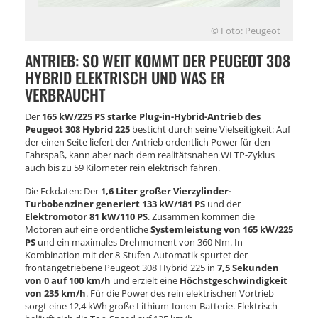
© Foto: Peugeot
ANTRIEB: SO WEIT KOMMT DER PEUGEOT 308
HYBRID ELEKTRISCH UND WAS ER
VERBRAUCHT
Der
165 kW/225 PS starke Plug-in-Hybrid-Antrieb des
Peugeot 308 Hybrid 225
besticht durch seine Vielseitigkeit: Auf
der einen Seite liefert der Antrieb ordentlich Power für den
Fahrspaß, kann aber nach dem realitätsnahen WLTP-Zyklus
auch bis zu 59 Kilometer rein elektrisch fahren.
Die Eckdaten: Der
1,6 Liter großer Vierzylinder-
Turbobenziner generiert 133 kW/181 PS
und der
Elektromotor 81 kW/110 PS
. Zusammen kommen die
Motoren auf eine ordentliche
Systemleistung von 165 kW/225
PS
und ein maximales Drehmoment von 360 Nm. In
Kombination mit der 8-Stufen-Automatik spurtet der
frontangetriebene Peugeot 308 Hybrid 225 in
7,5 Sekunden
von 0 auf 100 km/h
und erzielt eine
Höchstgeschwindigkeit
von 235 km/h
. Für die Power des rein elektrischen Vortrieb
sorgt eine 12,4 kWh große Lithium-Ionen-Batterie. Elektrisch