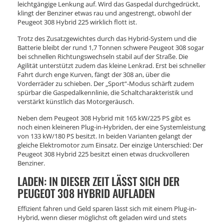
leichtgängige Lenkung auf. Wird das Gaspedal durchgedrückt,
klingt der Benziner etwas rau und angestrengt, obwohl der
Peugeot 308 Hybrid 225 wirklich flott ist.
Trotz des Zusatzgewichtes durch das Hybrid-System und die
Batterie bleibt der rund 1,7 Tonnen schwere Peugeot 308 sogar
bei schnellen Richtungswechseln stabil auf der Straße. Die
Agilität unterstützt zudem das kleine Lenkrad. Erst bei schneller
Fahrt durch enge Kurven, fängt der 308 an, über die
Vorderräder zu schieben. Der „Sport“-Modus schärft zudem
spürbar die Gaspedalkennlinie, die Schaltcharakteristik und
verstärkt künstlich das Motorgeräusch.
Neben dem Peugeot 308 Hybrid mit 165 kW/225 PS gibt es
noch einen kleineren Plug-in-Hybriden, der eine Systemleistung
von 133 kW/180 PS besitzt. In beiden Varianten gelangt der
gleiche Elektromotor zum Einsatz. Der einzige Unterschied: Der
Peugeot 308 Hybrid 225 besitzt einen etwas druckvolleren
Benziner.
LADEN: IN DIESER ZEIT LÄSST SICH DER
PEUGEOT 308 HYBRID AUFLADEN
Effizient fahren und Geld sparen lässt sich mit einem Plug-in-
Hybrid, wenn dieser möglichst oft geladen wird und stets