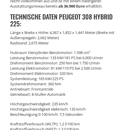
reicht vollkommen aus und ist mit einem niedrigeren
Ausstattungsniveau bereits
ab 36.900 Euro
erhältlich.
TECHNISCHE DATEN PEUGEOT 308 HYBRID
225:
Länge x Breite x Höhe: 4,367 x 1,852 x 1,441 Meter (Breite mit
Außenspiegeln: 2,062 Meter)
Radstand: 2,675 Meter
Hubraum Vierzylinder-Benzinmotor: 1.598 cm³
Leistung Benzinmotor: 133 kW/181 PS bei 6.000 U/min
Drehmoment Benzinmotor: 250 Nm bei 1.750 U/min
Leistung Elektromotor: 81 kW/110 PS bei 2.500 U/min
Drehmoment Elektromotor: 320 Nm
Systemleistung: 165 kW/225 PS
Systemdrehmoment: 360 Nm
Antriebsart: Frontantrieb
Getriebeart: 8-Stufen-Automatik
Höchstgeschwindigkeit: 235 km/h
Höchstgeschwindigkeit elektrisch: 135 km/h
Beschleunigung 0-100 km/h: 7,5 Sekunden
Kraftstoffverbrauch (WLTP): 1,2 l/100 km
Kraftstoffverbrauch (NEFZ): 1,3 l/100 km