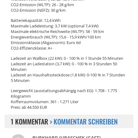
CO2-Emission (WLTP): 26 - 28 g/km
CO2-Emission (NEFZ): 30 g/km
Batteriekapazität: 12,4 kWh
Maximale Ladeleistung: 3,7 kW (optional 7,4 kW)
Maximale elektrische Reichweite (WLTP): 58 - 59 km
Energieverbrauch (WLTP): 15,6 - 15,9 kWh/100 km
Emissionsklasse (Abgasnorm): Euro 6d
CO2-Effizienzklasse: A+
Ladezeit an Wallbox (22 kW): 0 - 100 % in 1 Stunde 55 Minuten
Ladezeit an Ladestation (3,7 kW): 0 - 100 % in 3 Stunden 50
Minuten
Ladezeit an Haushaltssteckdose (1,8 kW): 0-100 % in 7 Stunden
5 Minuten
Leergewicht (ausstattungsabhängig nach EG): 1.708 - 1.775
Kilogramm
Kofferraumvolumen: 361 - 1.271 Liter
Preis: ab 44.550 EUR
1 KOMMENTAR
> KOMMENTAR SCHREIBEN
BURKHARD JURASCHEK (GAST)