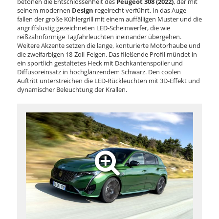
betonen die Entschlossenheit des
Peugeot 308 (2022)
, der mit
seinem modernen
Design
regelrecht verführt. In das Auge
fallen der große Kühlergrill mit einem auffälligen Muster und die
angriffslustig gezeichneten LED-Scheinwerfer, die wie
reißzahnförmige Tagfahrleuchten ineinander übergehen.
Weitere Akzente setzen die lange, konturierte Motorhaube und
die zweifarbigen 18-Zoll-Felgen. Das fließende Profil mündet in
ein sportlich gestaltetes Heck mit Dachkantenspoiler und
Diffusoreinsatz in hochglänzendem Schwarz. Den coolen
Auftritt unterstreichen die LED-Rückleuchten mit 3D-Effekt und
dynamischer Beleuchtung der Krallen.