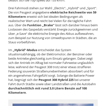
beläuft sich die Top-Speed auf 135 km/h.
Drei Fahrmodi stehen zur Wahl: „Electric“, „Hybrid“ und „Sport“.
Die von Peugeot angegebene
elektrische Reichweite von 59
Kilometern
erweist sich bei idealen Bedingungen als
realistischer Wert und reicht bei Vielen für die tägliche Fahrt
aus. Über die
Funktion „Brake“
lässt sich darüber hinaus beim
Loslassen des Gaspedals verstärkt Energie zurückgewinnen und
über „e-Save“ die elektrische Energie des Akkus aufbewahren,
zum Beispiel zur Nutzung von Umweltspuren in Städten, die an
Staus vorbeiführen.
Im
„Hybrid“-Modus
entscheidet das System
situationsabhängig, ob der Elektromotor, der Benziner oder
beide Antriebe gleichzeitig zum Einsatz gelangen. Dabei zeigt
sich der Antrieb im Alltag bei normaler Fahrweise unglaublich
leise, während der Peugeot 308 trotz einer etwas strafferen
Federung souverän Straßenunebenheiten absorbiert und für
ein angenehmes Fahrgefühl sorgt. Solange die Batterie Power
hat, begnügt sich der
Peugeot 308 Hybrid 225
bei unserer
Fahrt durch Städte sowie über Landstraßen und die Autobahn
durchschnittlich mit rund 3,0 Litern Benzin auf 100
Kilometern
.