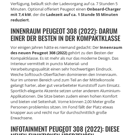
Verfügung, beläuft sich der Ladevorgang auf ca. 7 Stunden 5
Minuten. Optional offeriert Peugeot einen
Onboard-Charger
mit 7,4 kW
, der die
Ladezeit auf ca. 1 Stunde 55 Minuten
reduziert
.
INNENRAUM PEUGEOT 308 (2022): DARUM
EINER DER BESTEN IN DER KOMPAKTKLASSE
Vor einigen Jahren hätte es niemand gedacht: Der
Innenraum
des neuen Peugeot 308 (2022)
gehört zu den Besten der
Kompaktklasse. Es ist mehr als nur das moderne Design. Das
Interieur vermittelt in puncto Material- und
Verarbeitungsqualität einen sehr hochwertigen Eindruck.
Weiche Softtouch-Oberflächen dominieren den Innenraum.
Nur im unteren Bereich und zum Teil an der Mittelkonsole
gelangt harter, aber gut verarbeiteter Kunststoff zum Einsatz.
Sportlich-elegante Akzente setzen unter anderem Aluminium-
Applikationen. Die Sitze bieten zudem einen hohen Komfort
und bieten viel Seitenhalt. Vorne können 2,00 Meter große
Personen problemlos sitzen. Im Fond fällt der Platz etwas
knapper aus und reicht nur für durchschnittlich große
Erwachsene.
INFOTAINMENT PEUGEOT 308 (2022): DIESE