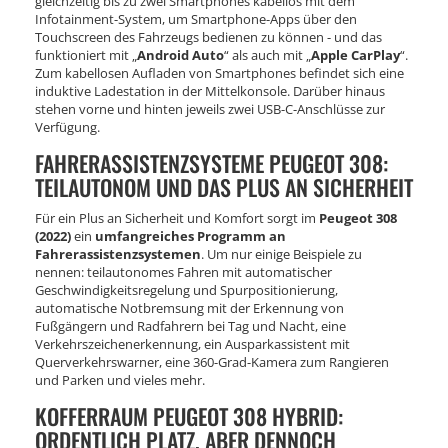
gleichzeitig bis zu zwei Smartphones kabellos mit dem
Infotainment-System, um Smartphone-Apps über den
Touchscreen des Fahrzeugs bedienen zu können - und das
funktioniert mit „
Android Auto
“ als auch mit „
Apple CarPlay
“.
Zum kabellosen Aufladen von Smartphones befindet sich eine
induktive Ladestation in der Mittelkonsole. Darüber hinaus
stehen vorne und hinten jeweils zwei USB-C-Anschlüsse zur
Verfügung.
FAHRERASSISTENZSYSTEME PEUGEOT 308:
TEILAUTONOM UND DAS PLUS AN SICHERHEIT
Für ein Plus an Sicherheit und Komfort sorgt im
Peugeot 308
(2022)
ein
umfangreiches Programm an
Fahrerassistenzsystemen
. Um nur einige Beispiele zu
nennen: teilautonomes Fahren mit automatischer
Geschwindigkeitsregelung und Spurpositionierung,
automatische Notbremsung mit der Erkennung von
Fußgängern und Radfahrern bei Tag und Nacht, eine
Verkehrszeichenerkennung, ein Ausparkassistent mit
Querverkehrswarner, eine 360-Grad-Kamera zum Rangieren
und Parken und vieles mehr.
KOFFERRAUM PEUGEOT 308 HYBRID:
ORDENTLICH PLATZ, ABER DENNOCH