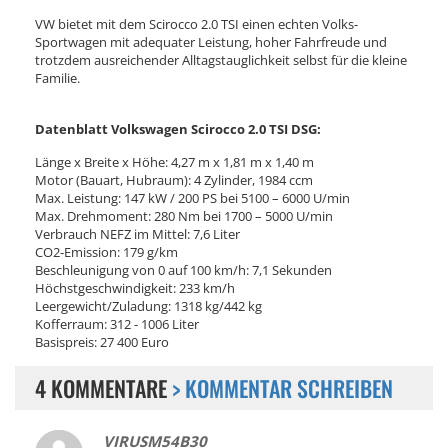
VW bietet mit dem Scirocco 2.0 TSI einen echten Volks-
Sportwagen mit adequater Leistung, hoher Fahrfreude und
trotzdem ausreichender Alltagstauglichkeit selbst für die kleine
Familie.
Datenblatt Volkswagen Scirocco 2.0 TSI DSG:
Länge x Breite x Höhe: 4,27 m x 1,81 m x 1,40 m
Motor (Bauart, Hubraum): 4 Zylinder, 1984 ccm
Max. Leistung: 147 kW / 200 PS bei 5100 – 6000 U/min
Max. Drehmoment: 280 Nm bei 1700 – 5000 U/min
Verbrauch NEFZ im Mittel: 7,6 Liter
CO2-Emission: 179 g/km
Beschleunigung von 0 auf 100 km/h: 7,1 Sekunden
Höchstgeschwindigkeit: 233 km/h
Leergewicht/Zuladung: 1318 kg/442 kg
Kofferraum: 312 - 1006 Liter
Basispreis: 27 400 Euro
4 KOMMENTARE
> KOMMENTAR SCHREIBEN
VIRUSM54B30