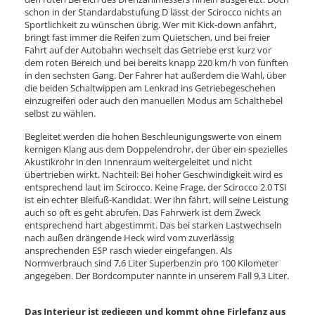
schon in der Standardabstufung D lässt der Scirocco nichts an
Sportlichkeit zu wünschen übrig. Wer mit Kick-down anfährt,
bringt fast immer die Reifen zum Quietschen, und bei freier
Fahrt auf der Autobahn wechselt das Getriebe erst kurz vor
dem roten Bereich und bei bereits knapp 220 km/h von fünften
in den sechsten Gang. Der Fahrer hat außerdem die Wahl, über
die beiden Schaltwippen am Lenkrad ins Getriebegeschehen
einzugreifen oder auch den manuellen Modus am Schalthebel
selbst zu wählen.
Begleitet werden die hohen Beschleunigungswerte von einem
kernigen Klang aus dem Doppelendrohr, der über ein spezielles
Akustikrohr in den Innenraum weitergeleitet und nicht
übertrieben wirkt. Nachteil: Bei hoher Geschwindigkeit wird es
entsprechend laut im Scirocco. Keine Frage, der Scirocco 2.0 TSI
ist ein echter Bleifuß-Kandidat. Wer ihn fährt, will seine Leistung
auch so oft es geht abrufen. Das Fahrwerk ist dem Zweck
entsprechend hart abgestimmt. Das bei starken Lastwechseln
nach außen drängende Heck wird vom zuverlässig
ansprechenden ESP rasch wieder eingefangen. Als
Normverbrauch sind 7,6 Liter Superbenzin pro 100 Kilometer
angegeben. Der Bordcomputer nannte in unserem Fall 9,3 Liter.
Das Interieur ist gediegen und kommt ohne Firlefanz aus