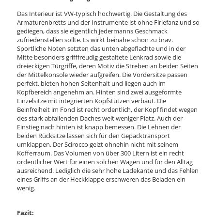
Das Interieur ist VW-typisch hochwertig. Die Gestaltung des
Armaturenbretts und der Instrumente ist ohne Firlefanz und so
gediegen, dass sie eigentlich jedermanns Geschmack
zufriedenstellen sollte. Es wirkt beinahe schon zu brav.
Sportliche Noten setzten das unten abgeflachte und in der
Mitte besonders grifffreudig gestaltete Lenkrad sowie die
dreieckigen Türgriffe, deren Motiv die Streben an beiden Seiten
der Mittelkonsole wieder aufgreifen. Die Vordersitze passen
perfekt, bieten hohen Seitenhalt und liegen auch im
Kopfbereich angenehm an. Hinten sind zwei ausgeformte
Einzelsitze mit integrierten Kopfstützen verbaut. Die
Beinfreiheit im Fond ist recht ordentlich, der Kopf findet wegen
des stark abfallenden Daches weit weniger Platz. Auch der
Einstieg nach hinten ist knapp bemessen. Die Lehnen der
beiden Rücksitze lassen sich für den Gepäcktransport
umklappen. Der Scirocco geizt ohnehin nicht mit seinem
Kofferraum. Das Volumen von über 300 Litern ist ein recht
ordentlicher Wert für einen solchen Wagen und für den Alltag
ausreichend. Lediglich die sehr hohe Ladekante und das Fehlen
eines Griffs an der Heckklappe erschweren das Beladen ein
wenig.
Fazit: