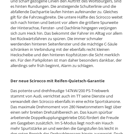
und scharf gezogene Linien den Auftritt des Wolfsburgers, sind
es hinten Rundungen. Die ansteigende Schulterlinie und die
abfallende Dachpartie laufen hinten aufeinander zu. Gleiches
gilt für die Fahrzeugbreite. Die untere Hälfte des Scirocco weitet
sich nach hinten und betont vor allem die größere Spurweite
der Hinterachse, Fenster- und Dachlinie hingegen verjüngen
sich zum Heck hin. Das bekommt der Fahrer im Alltag vor allem
bei Rückwärtsfahren zu spüren. Die immer schmaler
werdenden hinteren Seitenfenster und die mächtige C-Säule
schränken in Verbindung mit der ebenfalls recht kleinen
Heckscheibe und den hinteren Kopfstützen die Sicht merklich
ein. Für den Parkpiloten ist man daher besonders dankbar, der
allerdings sehr früh beginnt, Alarm zu schlagen.
Der neue Scirocco mit Reifen-Quietsch-Garantie
Das potente und drehfreudige 147kW/200 PS-Triebwerk
stammt von Audi, verrichtet auch im TT seine Dienste und
verwandelt den Scirocco ebenfalls in eine echte Sportskanone.
Das maximale Drehmoment von 280 Newtonmetern liegt über
einen sehr breiten Drehzahlbereich an. Das kaum spürbar
arbeitende Doppelkupplungsgetriebe DSG fördert die Freude
am Gasgeben zusätzlich. Im S-Modus liegt noch ein Hauch
mehr Spurtstärke an und werden die Gangstufen bis leicht in
den roten Bereich des Drehzahlmessers hinein ausgereizt. Doch