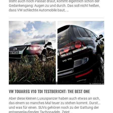
steht auch noch Passat drauf, kommt eigentlich schon der
Gedankengang: Augen zu und durch. Das soll nicht heißen,
dass VW schlechte Automobile baut, …
VW TOUAREG V10 TDI TESTBERICHT: THE BEST ONE
Aber diese kleinen Luxuspanzer haben auch etwas an sich,
das einem so manches Mal teuer zu stehen kommt. Durst…
und was für einen. SUVs gehören noch zu der Gattung der
entgegenlaufenden Tachonadeln. Zeigt …