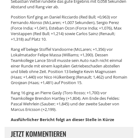
Sebastian Vettel rundete das gute Ergebnis mit 0,058 Sekunden
Abstand und Rang vier ab.
Position fünf ging an Daniel Ricciardo (Red Bull; +0,963) vor
Fernando Alonso (McLaren; +1,007 Sekunden), Sergio Perez
(Force India; +1,041), Esteban Ocon (Force India; +1,076), Max
Verstappen (Red Bull; +1,214) sowie Carlos Sainz (Renault;
+1,318) auf Platz 10.
Rang elf belege Stoffel Vandoorne (McLaren; +1,356) vor
Lokalmatador Felipe Massa (Williams; +1,390). Dessen
Teamkollege Lance Stroll musste sein Auto nach nicht einmal
einer Runde mit einem kapitalen Getriebeschaden abstellen
und blieb ohne Zeit. Position 13 belegte Kevin Magnussen
(Haas; +1,440) vor Nico Hülkenberg (Renault; 1,462) und Romain
Grosjean (Haas; +1,481) auf Position 15.
Rang 16 ging an Pierre Gasly (Toro Rosso; +1,700) vor
Teamkollege Brendon Hartley (+1,804). Am Ende des Feldes:
Pascal Wehrlein (Sauber; +1,845) und der zweite Sauber von
Marcus Ericsson (+2,199).
Ausführlicher Bericht folgt an dieser Stelle in Kürze
JETZT KOMMENTIEREN