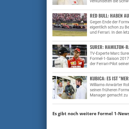
verkündeten die Sch
RED BULL: HABEN AU
Gegen Ende der Forme
eigentlich schon zu B
und Ferrari. In den l
SURER: HAMILTON-R
TV-Experte Marc Surer
Formel-1-Saison 2017 
der Ferrari-Pilot sei
KUBICA: ES IST "M
Williams-Anwärter Rob
seinen früheren Form
Manager gemacht zu h
Es gibt noch weitere Formel 1-New