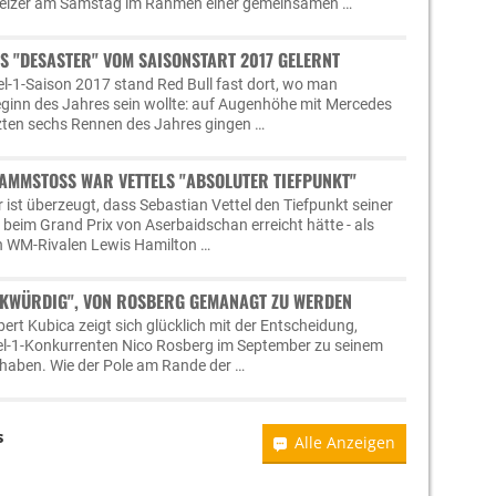
weizer am Samstag im Rahmen einer gemeinsamen …
S "DESASTER" VOM SAISONSTART 2017 GELERNT
l-1-Saison 2017 stand Red Bull fast dort, wo man
eginn des Jahres sein wollte: auf Augenhöhe mit Mercedes
etzten sechs Rennen des Jahres gingen …
AMMSTOSS WAR VETTELS "ABSOLUTER TIEFPUNKT"
 ist überzeugt, dass Sebastian Vettel den Tiefpunkt seiner
beim Grand Prix von Aserbaidschan erreicht hätte - als
nen WM-Rivalen Lewis Hamilton …
ERKWÜRDIG", VON ROSBERG GEMANAGT ZU WERDEN
ert Kubica zeigt sich glücklich mit der Entscheidung,
el-1-Konkurrenten Nico Rosberg im September zu seinem
aben. Wie der Pole am Rande der …
s
Alle Anzeigen