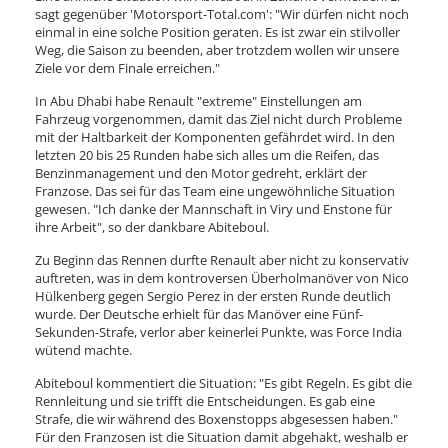
sagt gegenüber 'Motorsport-Total.com': "Wir dürfen nicht noch
einmal in eine solche Position geraten. Es ist zwar ein stilvoller
Weg, die Saison zu beenden, aber trotzdem wollen wir unsere
Ziele vor dem Finale erreichen."
In Abu Dhabi habe Renault "extreme" Einstellungen am
Fahrzeug vorgenommen, damit das Ziel nicht durch Probleme
mit der Haltbarkeit der Komponenten gefährdet wird. In den
letzten 20 bis 25 Runden habe sich alles um die Reifen, das
Benzinmanagement und den Motor gedreht, erklärt der
Franzose. Das sei für das Team eine ungewöhnliche Situation
gewesen. "Ich danke der Mannschaft in Viry und Enstone für
ihre Arbeit", so der dankbare Abiteboul.
Zu Beginn das Rennen durfte Renault aber nicht zu konservativ
auftreten, was in dem kontroversen Überholmanöver von Nico
Hülkenberg gegen Sergio Perez in der ersten Runde deutlich
wurde. Der Deutsche erhielt für das Manöver eine Fünf-
Sekunden-Strafe, verlor aber keinerlei Punkte, was Force India
wütend machte.
Abiteboul kommentiert die Situation: "Es gibt Regeln. Es gibt die
Rennleitung und sie trifft die Entscheidungen. Es gab eine
Strafe, die wir während des Boxenstopps abgesessen haben."
Für den Franzosen ist die Situation damit abgehakt, weshalb er