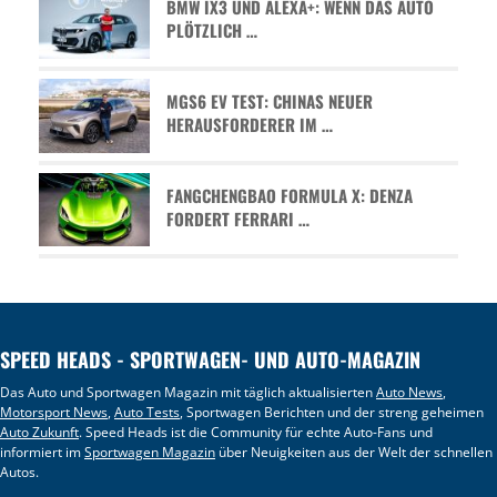
BMW IX3 UND ALEXA+: WENN DAS AUTO
PLÖTZLICH …
MGS6 EV TEST: CHINAS NEUER
HERAUSFORDERER IM …
FANGCHENGBAO FORMULA X: DENZA
FORDERT FERRARI …
SPEED HEADS - SPORTWAGEN- UND AUTO-MAGAZIN
Das Auto und Sportwagen Magazin mit täglich aktualisierten
Auto News
,
Motorsport News
,
Auto Tests
, Sportwagen Berichten und der streng geheimen
Auto Zukunft
. Speed Heads ist die Community für echte Auto-Fans und
informiert im
Sportwagen Magazin
über Neuigkeiten aus der Welt der schnellen
Autos.