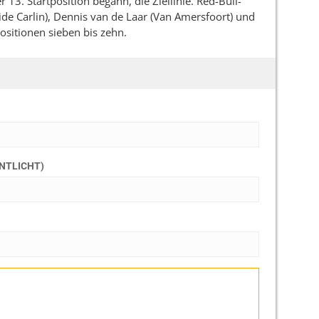
13. Startposition begann, die Ziellinie. Red-Bull-
eide Carlin), Dennis van de Laar (Van Amersfoort) und
ositionen sieben bis zehn.
ENTLICHT)