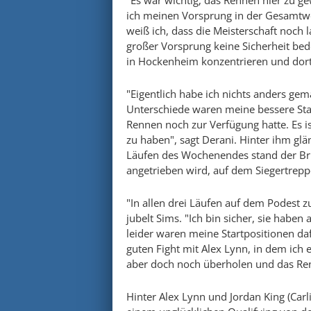
"Es war wichtig, das Rennen hier zu ge
ich meinen Vorsprung in der Gesamtwe
weiß ich, dass die Meisterschaft noch l
großer Vorsprung keine Sicherheit be
in Hockenheim konzentrieren und dort
"Eigentlich habe ich nichts anders gem
Unterschiede waren meine bessere Star
Rennen noch zur Verfügung hatte. Es is
zu haben", sagt Derani. Hinter ihm glän
Läufen des Wochenendes stand der Bri
angetrieben wird, auf dem Siegertrep
"In allen drei Läufen auf dem Podest z
jubelt Sims. "Ich bin sicher, sie habe
leider waren meine Startpositionen daf
guten Fight mit Alex Lynn, in dem ich 
aber doch noch überholen und das Ren
Hinter Alex Lynn und Jordan King (Car