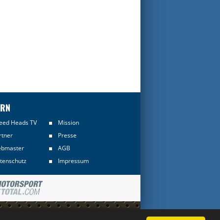
ERN
eed Heads TV
Mission
rtner
Presse
bmaster
AGB
tenschutz
Impressum