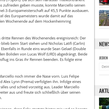
hs zufrieden geben musste, konnte Marciello seinen
mel-3-Europameisterschaft auf 45,5 Punkte ausbauen.
el des Europameisters wurde damit auf das
nden Wochenende auf dem Hockenheimring
s dritte Rennen des Wochenendes ereignisreich: Der
NEW
lieb beim Start stehen und Nicholas Latifi (Carlin)
. Ebenfalls in Runde eins wurde Sean Gelael (Double
 den Boliden von Lucas Wolf (URD) abgedrängt. Beide
JEDEN
flug ins Gras ihr Rennen beenden. Es folgte eine
Marciello noch immer die Nase vorn. Luis Felipe
und Alex Lynn (Prema) verfolgten ihn. Infolge eines
alles und schied vorzeitig aus. Leader Marciello
AKTU
iter aus und freute sich schließlich über seinen
m.