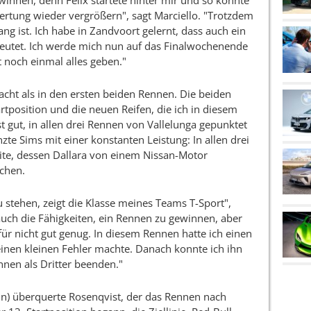
winnen, denn Felix startete hinter mir und so konnte
rtung wieder vergrößern", sagt Marciello. "Trotzdem
ang ist. Ich habe in Zandvoort gelernt, dass auch ein
deutet. Ich werde mich nun auf das Finalwochenende
 noch einmal alles geben."
acht als in den ersten beiden Rennen. Die beiden
tposition und die neuen Reifen, die ich in diesem
t gut, in allen drei Rennen von Vallelunga gepunktet
zte Sims mit einer konstanten Leistung: In allen drei
te, dessen Dallara von einem Nissan-Motor
pchen.
u stehen, zeigt die Klasse meines Teams T-Sport",
n auch die Fähigkeiten, ein Rennen zu gewinnen, aber
ür nicht gut genug. In diesem Rennen hatte ich einen
einen kleinen Fehler machte. Danach konnte ich ihn
nen als Dritter beenden."
lin) überquerte Rosenqvist, der das Rennen nach