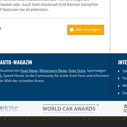
 besser sein. Auch beim Reversed-Grid-Rennen kämpften
lf Nationen bei strahlendem …
s
Alle Anzeigen
 AUTO-MAGAZIN
INT
ktualisierten
Auto News
,
Motorsport News
,
Auto Tests
, Sportwagen
Sp
ft
. Speed Heads ist die Community für echte Auto-Fans und informiert
Pa
er Welt der schnellen Autos.
We
Da