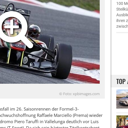
100 Me
Steilk
Ausbli
ihren 
zwisch
TOP 
© Foto: xpbimages.com
fall im 26. Saisonrennen der Formel-3-
achwuchshoffnung Raffaele Marciello (Prema) wieder
dromo Piero Taruffi in Vallelunga deutlich vor Luis
ms (T-Sport). Da sich sein härtester Titelkontrahent