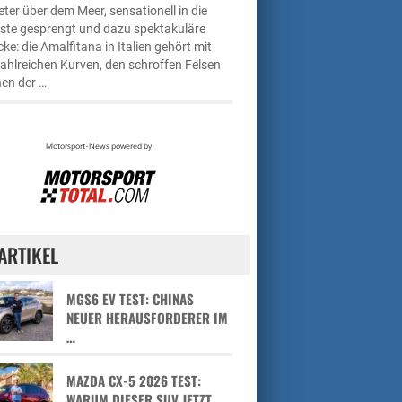
ter über dem Meer, sensationell in die
üste gesprengt und dazu spektakuläre
cke: die Amalfitana in Italien gehört mit
zahlreichen Kurven, den schroffen Felsen
en der …
ARTIKEL
MGS6 EV TEST: CHINAS
NEUER HERAUSFORDERER IM
…
MAZDA CX-5 2026 TEST:
WARUM DIESER SUV JETZT …