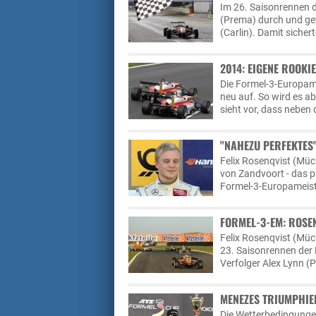
Im 26. Saisonrennen d
(Prema) durch und gew
(Carlin). Damit sicher
2014: EIGENE ROOKI
Die Formel-3-Europame
neu auf. So wird es a
sieht vor, dass nebe
"NAHEZU PERFEKTES
Felix Rosenqvist (Müc
von Zandvoort - das 
Formel-3-Europameist
FORMEL-3-EM: ROSEN
Felix Rosenqvist (Müc
23. Saisonrennen der
Verfolger Alex Lynn (
MENEZES TRIUMPHI
Die Wetterbedingunge