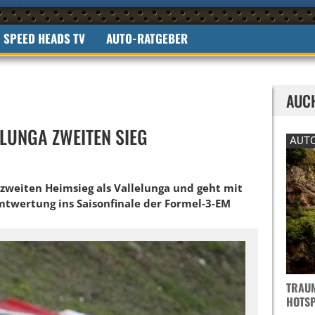
SPEED HEADS TV
AUTO-RATGEBER
AUC
ELUNGA ZWEITEN SIEG
AUTO
n zweiten Heimsieg als Vallelunga und geht mit
twertung ins Saisonfinale der Formel-3-EM
TRAUM
OTSPO