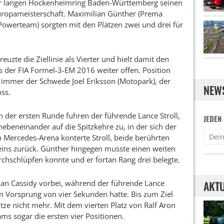
er langen Hockenheimring Baden-Württemberg seinen
Europameisterschaft. Maximilian Günther (Prema
owerteam) sorgten mit den Plätzen zwei und drei für
uzte die Ziellinie als Vierter und hielt damit den
 der FIA Formel-3-EM 2016 weiter offen. Position
 immer der Schwede Joel Eriksson (Motopark), der
NEW
oss.
 der ersten Runde fuhren der führende Lance Stroll,
JEDEN
ebeneinander auf die Spitzkehre zu, in der sich der
n Mercedes-Arena konterte Stroll, beide berührten
z eins zurück. Günther hingegen musste einen weiten
chschlüpfen konnte und er fortan Rang drei belegte.
an Cassidy vorbei, während der führende Lance
AKTU
en Vorsprung von vier Sekunden hatte. Bis zum Ziel
itze nicht mehr. Mit dem vierten Platz von Ralf Aron
ms sogar die ersten vier Positionen.