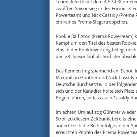
Teams feierte auf dem 4,574 Kilomet
zwölften Saisonsieg in der Formel-3-
Powerteam) und Nick Cassidy (Prema P
ein reines Prema-Siegertreppchen.
Rookie Ralf Aron (Prema Powerteam) kre
Kampf um den Titel des besten Rookies
eins in der Rookiewertung belegt noch
den 28. Saisonlauf als Sechster abschl
Das Rennen fing spannend an. Schon in
Maximilian Günther und Nick Cassidy n
Deutsche durchsetzte. In der folgende
sich und der Kanadier holte sich Plat
Bogen fahren, sodass auch Cassidy dur
Im achten Umlauf zog Günther wieder 
Stroll zu diesem Zeitpunkt bereits ein
änderte sich die Reihenfolge an der Sp
erreichten Piloten des Prema Powertea