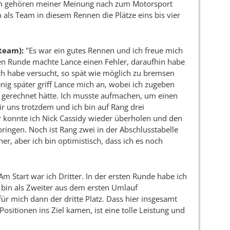
nen gehören meiner Meinung nach zum Motorsport
als Team in diesem Rennen die Plätze eins bis vier
team):
"Es war ein gutes Rennen und ich freue mich
ten Runde machte Lance einen Fehler, daraufhin habe
 Ich habe versucht, so spät wie möglich zu bremsen
ig später griff Lance mich an, wobei ich zugeben
ke gerechnet hätte. Ich musste aufmachen, um einen
ir uns trotzdem und ich bin auf Rang drei
r konnte ich Nick Cassidy wieder überholen und den
bringen. Noch ist Rang zwei in der Abschlusstabelle
er, aber ich bin optimistisch, dass ich es noch
Am Start war ich Dritter. In der ersten Runde habe ich
nd bin als Zweiter aus dem ersten Umlauf
 mich dann der dritte Platz. Dass hier insgesamt
Positionen ins Ziel kamen, ist eine tolle Leistung und