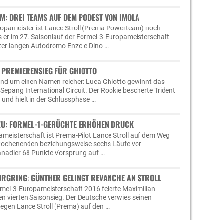
-EM: DREI TEAMS AUF DEM PODEST VON IMOLA
ropameister ist Lance Stroll (Prema Powerteam) noch
s er im 27. Saisonlauf der Formel-3-Europameisterschaft
ter langen Autodromo Enzo e Dino …
: PREMIERENSIEG FÜR GHIOTTO
sind um einen Namen reicher: Luca Ghiotto gewinnt das
Sepang International Circuit. Der Rookie bescherte Trident
 und hielt in der Schlussphase …
 ZU: FORMEL-1-GERÜCHTE ERHÖHEN DRUCK
ameisterschaft ist Prema-Pilot Lance Stroll auf dem Weg
wochenenden beziehungsweise sechs Läufe vor
anadier 68 Punkte Vorsprung auf …
RGRING: GÜNTHER GELINGT REVANCHE AN STROLL
mel-3-Europameisterschaft 2016 feierte Maximilian
n vierten Saisonsieg. Der Deutsche verwies seinen
egen Lance Stroll (Prema) auf den …