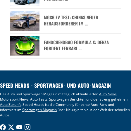
MGS6 EV TEST: CHINAS NEUER
HERAUSFORDERER IM …
FANGCHENGBAO FORMULA X: DENZA
FORDERT FERRARI …
SPEED HEADS - SPORTWAGEN- UND AUTO-MAGAZIN
Das Auto und Sportwagen Magazin mit täglich aktualisierten
Auto News
,
Motorsport News
,
Auto Tests
, Sportwagen Berichten und der streng geheimen
Auto Zukunft
. Speed Heads ist die Community für echte Auto-Fans und
informiert im
Sportwagen Magazin
über Neuigkeiten aus der Welt der schnellen
Autos.