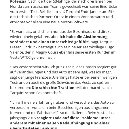
Potenzial
", schildert der 53-Jährige, der nach drei Jahren bei
Honda zum russischen Teams gewechselt war, seine Eindrücke
vom ersten Test. Bei diesem saß Tarquini Ende Januar am Sitz
des technischen Partners Oreca in einem Vorjahresauto und
erprobte vor allem eine neue Motor-Software.
"Es war nass, und ich bin nur aus der Box hinaus und direkt
wieder hinein gefahren, aber
ich habe die Abstimmung
verändert und einen Unterschied gefühlt
", sagt Tarquini.
Diesen Eindruck bestätigt auch sein neuer Teamkollege Hugo
Valente, der in Magny Cours ebenfalls seine ersten Runden im
Vesta WTCC gefahren war.
"Das Vesta scheint wirklich gut zu sein, das Chassis reagiert gut
auf Veränderungen und das Auto ist sehr agil, was ich mag",
sagt der junge Franzose. Allerdings hatte er bei seinen wenigen
Testrunden auch die große Schwäche das Vesta zu spüren
bekommen:
Die schlechte Traktion
. Mit der machte auch
Tarquini schon Bekanntschaft.
"Ich will meine Erfahrung nutzen und versuchen, das Auto zu
verbessern - vor allem beim Beschleunigen aus langsamen
Kurven und die Fahrbarkeit", so der Italiener. Beim Vesta das
Jahrgangs 2016
reagiert Lada auf diese Probleme unter
anderem mit einer neuen Radaufhängung und einer
überarbeiteten Lenkung
.