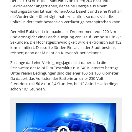
Der elektrische Polizei-Mini wird von einem 204 PS starken
Elektro-Motor angetrieben, der seine Energie aus einem
leistungsstarken Lithium-Ionen-Akku bezieht und seine Kraft an
die Vorderräder überträgt - nahezu lautlos, so dass sich die
Polizei in der Stadt bestens an Verdächtige heranpirschen kann.
Der Mini E aktiviert ein maximales Drehmoment von 220 Nm
und ermöglicht eine Beschleunigung von 0 auf Tempo 100 in 8,5
Sekunden. Die Höchstgeschwindigkeit wird elektronisch auf 152
km/h limitiert. Das sollte für den Einsatz in der Stadt bestens
reichen; denn der Mini ist als Kurvenräuber bekannt.
Zu lange darf eine Verfolgungsjagd nicht dauern, da die
Reichweite des Mini E im Testzyklus nur 240 Kilometer beträgt.
Unter realen Bedingungen sind das eher 160 bis 180 Kilometer.
Da dauert das Aufladen der Batterie an einer 230-Volt-
Steckdose mit 50 A nur 2,4 Stunden, bei 12 A sind es allerdings
schon 10,1 Stunden.