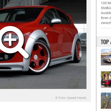
100 Me
Steilk
Ausbli
ihren 
zwisch
TOP 
© Foto: Speed Heads