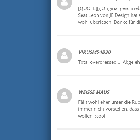
[QUOTE][i]Original geschrieb
Seat Leon von JE Design hat 
wohl überlesen. Danke für di
VIRUSM54B30
Total overdressed ....Abgele
WEISSE MAUS
Fällt wohl eher unter die Rub
immer nicht vorstellen, dass
wollen. :cool: