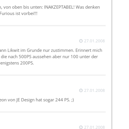
en, von oben bis unten: INAKZEPTABEL! Was denken
Furious ist vorbei!!!
27.01.2008
 Kann Likwit im Grunde nur zustimmen. Erinnert mich
 die nach 500PS aussehen aber nur 100 unter der
wenigstens 200PS.
27.01.2008
eon von JE Design hat sogar 244 PS. ;)
27.01.2008