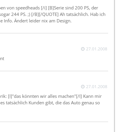
en von speedheads [/i] [B]Serie sind 200 PS, der
sogar 244 PS. ;) [/B][/QUOTE] Ah tatsächlich. Hab ich
e Info. Ändert leider nix am Design.
27.01.2008
hnt
27.01.2008
rik: [I]"das könnten wir alles machen"[/I] Kann mir
 es tatsächlich Kunden gibt, die das Auto genau so