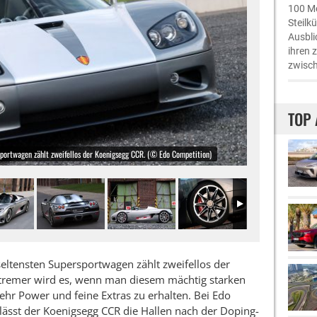
100 Me
Steilk
Ausbli
ihren 
zwisch
TOP 
sportwagen zählt zweifellos der Koenigsegg CCR. (© Edo Competition)
seltensten Supersportwagen zählt zweifellos der
tremer wird es, wenn man diesem mächtig starken
hr Power und feine Extras zu erhalten. Bei Edo
ässt der Koenigsegg CCR die Hallen nach der Doping-