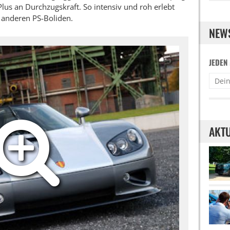
lus an Durchzugskraft. So intensiv und roh erlebt
anderen PS-Boliden.
NEW
JEDEN
AKTU