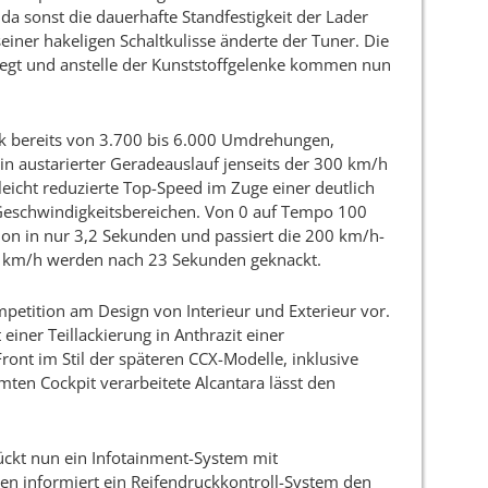
a sonst die dauerhafte Standfestigkeit der Lader
einer hakeligen Schaltkulisse änderte der Tuner. Die
egt und anstelle der Kunststoffgelenke kommen nun
ck bereits von 3.700 bis 6.000 Umdrehungen,
in austarierter Geradeauslauf jenseits der 300 km/h
icht reduzierte Top-Speed im Zuge einer deutlich
Geschwindigkeitsbereichen. Von 0 auf Tempo 100
ion in nur 3,2 Sekunden und passiert die 200 km/h-
0 km/h werden nach 23 Sekunden geknackt.
tition am Design von Interieur und Exterieur vor.
einer Teillackierung in Anthrazit einer
ont im Stil der späteren CCX-Modelle, inklusive
ten Cockpit verarbeitete Alcantara lässt den
ückt nun ein Infotainment-System mit
en informiert ein Reifendruckkontroll-System den