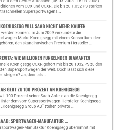
rt auf dem Genfer Autosalon (06.03.2008 - 16.03.2008)
reditionen vom CCX und CCXR. Die bis zu 1.032 PS starken
ultraschnellen Supersportwagens …
 KOENIGSEGG WILL SAAB NICHT MEHR KAUFEN
n werden können: Im Juni 2009 verkündete die
ortwagen-Marke Koenigsegg mit einem Konsortium, dem
gehören, den skandinavischen Premium-Hersteller …
REVITA: WIE MILLIONEN FUNKELNDER DIAMANTEN
hnelle Koenigsegg CCXR gehört mit bis zu 1032 PS zu den
sten Supersportwagen der Welt. Doch lässt sich diese
er steigern? Ja, denn als …
AAB GEHT ZU 100 PROZENT AN KOENIGSEGG
ill 100 Prozent seiner Saab-Anteile an die Koenigsegg
Hinter dem vom Supersportwagen-Hersteller Koenigsegg
 „Koenigsegg Group AB“ stehen private …
 SAAB: SPORTWAGEN-MANUFAKTUR …
ersportwagen-Manufaktur Koenigsegg übernimmt mit