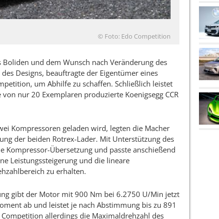
© Foto: Edo Competition
nes Boliden und dem Wunsch nach Veränderung des
des Designs, beauftragte der Eigentümer eines
tition, um Abhilfe zu schaffen. Schließlich leistet
ge von nur 20 Exemplaren produzierte Koenigsegg CCR
zwei Kompressoren geladen wird, legten die Macher
ng der beiden Rotrex-Lader. Mit Unterstützung des
die Kompressor-Übersetzung und passte anschießend
ine Leistungssteigerung und die lineare
hzahlbereich zu erhalten.
g gibt der Motor mit 900 Nm bei 6.2750 U/Min jetzt
oment ab und leistet je nach Abstimmung bis zu 891
 Competition allerdings die Maximaldrehzahl des