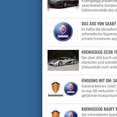
Koenigsegg präsentie
zwei limitierte Sonde
Editionsmodelle des 
DAS AUS VON SAAB?
Es hätte die Sensatio
schwedische Supersp
private Investoren an
KOENIGSEGG CCXR T
Der über 400 km/h sc
stärksten und schnell
Exklusivität noch weit
EINIGUNG MIT GM: S
General Motors (GM) w
Group AB verkaufen. 
geführten Konsortium
KOENIGSEGG KAUFT
Die schwedische Sup