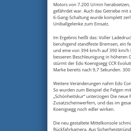
Motors von 7.200 U/min herabsetzen, d
gefährdet war. Auch das Getriebe mit s
6-Gang-Schaltung wurde komplett zerl
Uniballgelenke zum Einsatz.
Im Ergebnis heißt das: Voller Ladedru
beruhigend standfeste Bremsen, ein fe
und eine von 394 km/h auf 390 km/h le
besseren Beschleunigung in höheren 
stürmt der Edo Koenigsegg CCR Evolut
Marke bereits nach 9,7 Sekunden. 30
Weitere Veränderungen nahm Edo Compe
So wurden zum Beispiel die Felgen mit 
„Schönheitskur“ unterzogen Die neue Fr
Zusatzscheinwerfern, und das im gesam
Koenigsegg noch edler wirken.
Die neu gestaltete Mittelkonsole schm
Rückfahrkamera. Aus Sicherheistgründ