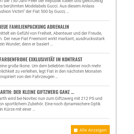
 die 150-Jahr-Feier der Republik Italien und gleichzeitig
es berühmten Modelabels Gucci. Aus diesem Anlass
shion Victim“ der Fiat 500 by Gucci, …
 NEUE FAMILIENPACKUNG ADRENALIN
ttelt ein Gefühl von Freiheit, Abenteuer und der Freude,
n. Der neue Fiat Freemont wirkt markant, ausdrucksstark
ein Wunder; denn er basiert …
 FARBENFROHE EXKLUSIVITÄT IM KONTRAST
t eine große Ikone. Um dem beliebten Italiener noch mehr
ichkeit zu verleihen, legt Fiat in den nächsten Monaten
 Inspiriert von den Fahrzeugen …
BARTH: DER KLEINE GIFTZWERG GANZ …
barth wird bei Novitec nun zum Giftzwerg mit 212 PS und
 von sportlichem Zubehör. Eine noch dynamischere Optik
in Kürze mit einer …
Alle Anzeigen