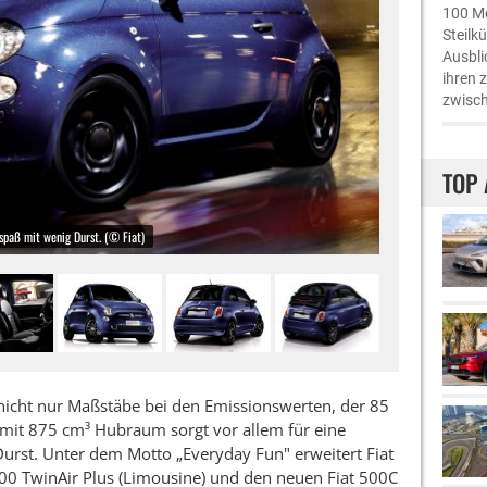
100 Me
Steilk
Ausbli
ihren 
zwisch
TOP 
rspaß mit wenig Durst. (© Fiat)
t nicht nur Maßstäbe bei den Emissionswerten, der 85
 mit 875 cm³ Hubraum sorgt vor allem für eine
urst. Unter dem Motto „Everyday Fun" erweitert Fiat
00 TwinAir Plus (Limousine) und den neuen Fiat 500C