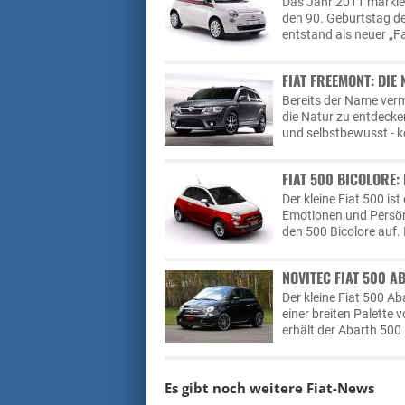
Das Jahr 2011 markiert
den 90. Geburtstag d
entstand als neuer „Fa
FIAT FREEMONT: DIE
Bereits der Name vermi
die Natur zu entdecke
und selbstbewusst - k
FIAT 500 BICOLORE:
Der kleine Fiat 500 is
Emotionen und Persönl
den 500 Bicolore auf.
NOVITEC FIAT 500 A
Der kleine Fiat 500 A
einer breiten Palette
erhält der Abarth 500 
Es gibt noch weitere
Fiat-News