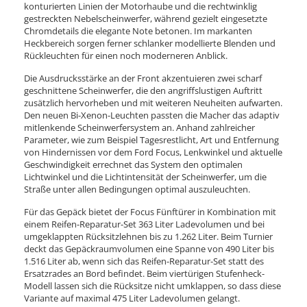
konturierten Linien der Motorhaube und die rechtwinklig
gestreckten Nebelscheinwerfer, während gezielt eingesetzte
Chromdetails die elegante Note betonen. Im markanten
Heckbereich sorgen ferner schlanker modellierte Blenden und
Rückleuchten für einen noch moderneren Anblick.
Die Ausdrucksstärke an der Front akzentuieren zwei scharf
geschnittene Scheinwerfer, die den angriffslustigen Auftritt
zusätzlich hervorheben und mit weiteren Neuheiten aufwarten.
Den neuen Bi-Xenon-Leuchten passten die Macher das adaptiv
mitlenkende Scheinwerfersystem an. Anhand zahlreicher
Parameter, wie zum Beispiel Tagesrestlicht, Art und Entfernung
von Hindernissen vor dem Ford Focus, Lenkwinkel und aktuelle
Geschwindigkeit errechnet das System den optimalen
Lichtwinkel und die Lichtintensität der Scheinwerfer, um die
Straße unter allen Bedingungen optimal auszuleuchten.
Für das Gepäck bietet der Focus Fünftürer in Kombination mit
einem Reifen-Reparatur-Set 363 Liter Ladevolumen und bei
umgeklappten Rücksitzlehnen bis zu 1.262 Liter. Beim Turnier
deckt das Gepäckraumvolumen eine Spanne von 490 Liter bis
1.516 Liter ab, wenn sich das Reifen-Reparatur-Set statt des
Ersatzrades an Bord befindet. Beim viertürigen Stufenheck-
Modell lassen sich die Rücksitze nicht umklappen, so dass diese
Variante auf maximal 475 Liter Ladevolumen gelangt.