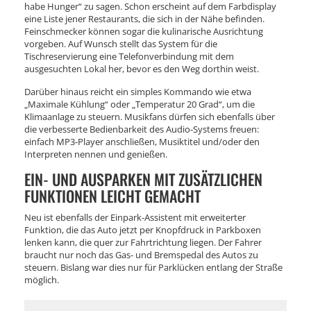
habe Hunger“ zu sagen. Schon erscheint auf dem Farbdisplay
eine Liste jener Restaurants, die sich in der Nähe befinden.
Feinschmecker können sogar die kulinarische Ausrichtung
vorgeben. Auf Wunsch stellt das System für die
Tischreservierung eine Telefonverbindung mit dem
ausgesuchten Lokal her, bevor es den Weg dorthin weist.
Darüber hinaus reicht ein simples Kommando wie etwa
„Maximale Kühlung“ oder „Temperatur 20 Grad“, um die
Klimaanlage zu steuern. Musikfans dürfen sich ebenfalls über
die verbesserte Bedienbarkeit des Audio-Systems freuen:
einfach MP3-Player anschließen, Musiktitel und/oder den
Interpreten nennen und genießen.
EIN- UND AUSPARKEN MIT ZUSÄTZLICHEN
FUNKTIONEN LEICHT GEMACHT
Neu ist ebenfalls der Einpark-Assistent mit erweiterter
Funktion, die das Auto jetzt per Knopfdruck in Parkboxen
lenken kann, die quer zur Fahrtrichtung liegen. Der Fahrer
braucht nur noch das Gas- und Bremspedal des Autos zu
steuern. Bislang war dies nur für Parklücken entlang der Straße
möglich.