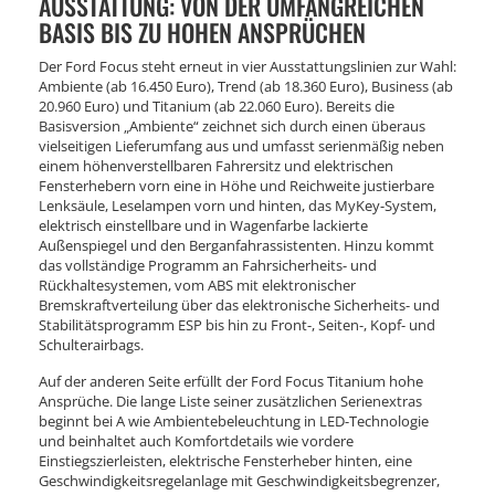
AUSSTATTUNG: VON DER UMFANGREICHEN
BASIS BIS ZU HOHEN ANSPRÜCHEN
Der Ford Focus steht erneut in vier Ausstattungslinien zur Wahl:
Ambiente (ab 16.450 Euro), Trend (ab 18.360 Euro), Business (ab
20.960 Euro) und Titanium (ab 22.060 Euro). Bereits die
Basisversion „Ambiente“ zeichnet sich durch einen überaus
vielseitigen Lieferumfang aus und umfasst serienmäßig neben
einem höhenverstellbaren Fahrersitz und elektrischen
Fensterhebern vorn eine in Höhe und Reichweite justierbare
Lenksäule, Leselampen vorn und hinten, das MyKey-System,
elektrisch einstellbare und in Wagenfarbe lackierte
Außenspiegel und den Berganfahrassistenten. Hinzu kommt
das vollständige Programm an Fahrsicherheits- und
Rückhaltesystemen, vom ABS mit elektronischer
Bremskraftverteilung über das elektronische Sicherheits- und
Stabilitätsprogramm ESP bis hin zu Front-, Seiten-, Kopf- und
Schulterairbags.
Auf der anderen Seite erfüllt der Ford Focus Titanium hohe
Ansprüche. Die lange Liste seiner zusätzlichen Serienextras
beginnt bei A wie Ambientebeleuchtung in LED-Technologie
und beinhaltet auch Komfortdetails wie vordere
Einstiegszierleisten, elektrische Fensterheber hinten, eine
Geschwindigkeitsregelanlage mit Geschwindigkeitsbegrenzer,