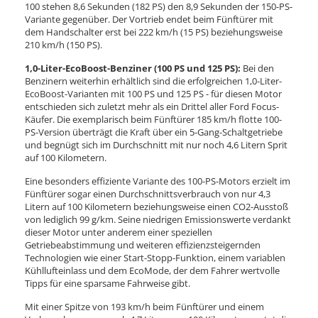
100 stehen 8,6 Sekunden (182 PS) den 8,9 Sekunden der 150-PS-
Variante gegenüber. Der Vortrieb endet beim Fünftürer mit
dem Handschalter erst bei 222 km/h (15 PS) beziehungsweise
210 km/h (150 PS).
1,0-Liter-EcoBoost-Benziner (100 PS und 125 PS):
Bei den
Benzinern weiterhin erhältlich sind die erfolgreichen 1,0-Liter-
EcoBoost-Varianten mit 100 PS und 125 PS - für diesen Motor
entschieden sich zuletzt mehr als ein Drittel aller Ford Focus-
Käufer. Die exemplarisch beim Fünftürer 185 km/h flotte 100-
PS-Version überträgt die Kraft über ein 5-Gang-Schaltgetriebe
und begnügt sich im Durchschnitt mit nur noch 4,6 Litern Sprit
auf 100 Kilometern.
Eine besonders effiziente Variante des 100-PS-Motors erzielt im
Fünftürer sogar einen Durchschnittsverbrauch von nur 4,3
Litern auf 100 Kilometern beziehungsweise einen CO2-Ausstoß
von lediglich 99 g/km. Seine niedrigen Emissionswerte verdankt
dieser Motor unter anderem einer speziellen
Getriebeabstimmung und weiteren effizienzsteigernden
Technologien wie einer Start-Stopp-Funktion, einem variablen
Kühllufteinlass und dem EcoMode, der dem Fahrer wertvolle
Tipps für eine sparsame Fahrweise gibt.
Mit einer Spitze von 193 km/h beim Fünftürer und einem