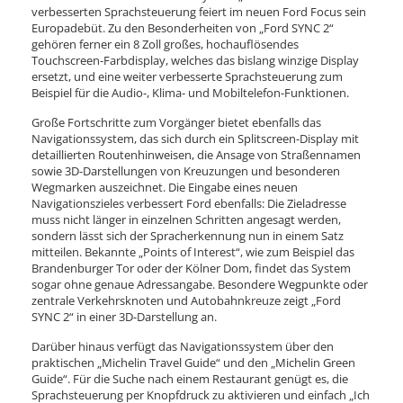
verbesserten Sprachsteuerung feiert im neuen Ford Focus sein
Europadebüt. Zu den Besonderheiten von „Ford SYNC 2“
gehören ferner ein 8 Zoll großes, hochauflösendes
Touchscreen-Farbdisplay, welches das bislang winzige Display
ersetzt, und eine weiter verbesserte Sprachsteuerung zum
Beispiel für die Audio-, Klima- und Mobiltelefon-Funktionen.
Große Fortschritte zum Vorgänger bietet ebenfalls das
Navigationssystem, das sich durch ein Splitscreen-Display mit
detaillierten Routenhinweisen, die Ansage von Straßennamen
sowie 3D-Darstellungen von Kreuzungen und besonderen
Wegmarken auszeichnet. Die Eingabe eines neuen
Navigationszieles verbessert Ford ebenfalls: Die Zieladresse
muss nicht länger in einzelnen Schritten angesagt werden,
sondern lässt sich der Spracherkennung nun in einem Satz
mitteilen. Bekannte „Points of Interest“, wie zum Beispiel das
Brandenburger Tor oder der Kölner Dom, findet das System
sogar ohne genaue Adressangabe. Besondere Wegpunkte oder
zentrale Verkehrsknoten und Autobahnkreuze zeigt „Ford
SYNC 2“ in einer 3D-Darstellung an.
Darüber hinaus verfügt das Navigationssystem über den
praktischen „Michelin Travel Guide“ und den „Michelin Green
Guide“. Für die Suche nach einem Restaurant genügt es, die
Sprachsteuerung per Knopfdruck zu aktivieren und einfach „Ich