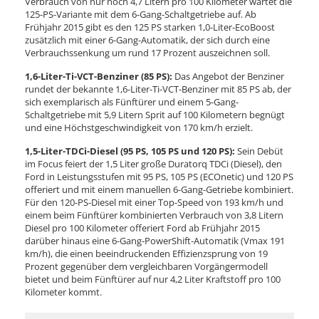
Verbrauch von nur noch 4,7 Litern pro 100 Kilometer wartet die
125-PS-Variante mit dem 6-Gang-Schaltgetriebe auf. Ab
Frühjahr 2015 gibt es den 125 PS starken 1,0-Liter-EcoBoost
zusätzlich mit einer 6-Gang-Automatik, der sich durch eine
Verbrauchssenkung um rund 17 Prozent auszeichnen soll.
1,6-Liter-Ti-VCT-Benziner (85 PS):
Das Angebot der Benziner
rundet der bekannte 1,6-Liter-Ti-VCT-Benziner mit 85 PS ab, der
sich exemplarisch als Fünftürer und einem 5-Gang-
Schaltgetriebe mit 5,9 Litern Sprit auf 100 Kilometern begnügt
und eine Höchstgeschwindigkeit von 170 km/h erzielt.
1,5-Liter-TDCi-Diesel (95 PS, 105 PS und 120 PS):
Sein Debüt
im Focus feiert der 1,5 Liter große Duratorq TDCi (Diesel), den
Ford in Leistungsstufen mit 95 PS, 105 PS (ECOnetic) und 120 PS
offeriert und mit einem manuellen 6-Gang-Getriebe kombiniert.
Für den 120-PS-Diesel mit einer Top-Speed von 193 km/h und
einem beim Fünftürer kombinierten Verbrauch von 3,8 Litern
Diesel pro 100 Kilometer offeriert Ford ab Frühjahr 2015
darüber hinaus eine 6-Gang-PowerShift-Automatik (Vmax 191
km/h), die einen beeindruckenden Effizienzsprung von 19
Prozent gegenüber dem vergleichbaren Vorgängermodell
bietet und beim Fünftürer auf nur 4,2 Liter Kraftstoff pro 100
Kilometer kommt.