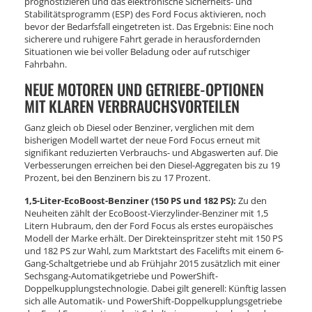
prognostizieren und das elektronische Sicherheits- und
Stabilitätsprogramm (ESP) des Ford Focus aktivieren, noch
bevor der Bedarfsfall eingetreten ist. Das Ergebnis: Eine noch
sicherere und ruhigere Fahrt gerade in herausfordernden
Situationen wie bei voller Beladung oder auf rutschiger
Fahrbahn.
NEUE MOTOREN UND GETRIEBE-OPTIONEN
MIT KLAREN VERBRAUCHSVORTEILEN
Ganz gleich ob Diesel oder Benziner, verglichen mit dem
bisherigen Modell wartet der neue Ford Focus erneut mit
signifikant reduzierten Verbrauchs- und Abgaswerten auf. Die
Verbesserungen erreichen bei den Diesel-Aggregaten bis zu 19
Prozent, bei den Benzinern bis zu 17 Prozent.
1,5-Liter-EcoBoost-Benziner (150 PS und 182 PS):
Zu den
Neuheiten zählt der EcoBoost-Vierzylinder-Benziner mit 1,5
Litern Hubraum, den der Ford Focus als erstes europäisches
Modell der Marke erhält. Der Direkteinspritzer steht mit 150 PS
und 182 PS zur Wahl, zum Marktstart des Facelifts mit einem 6-
Gang-Schaltgetriebe und ab Frühjahr 2015 zusätzlich mit einer
Sechsgang-Automatikgetriebe und PowerShift-
Doppelkupplungstechnologie. Dabei gilt generell: Künftig lassen
sich alle Automatik- und PowerShift-Doppelkupplungsgetriebe