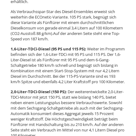
erhältlich.
Als Verbrauchsspar-Star des Diesel-Ensembles erweist sich
weiterhin die ECOnetic-Variante. 105 PS stark, begnügt sich
diese Variante als Fünftürer mit einem durchschnittlichen
Dieselkonsum von gerade einmal 3,4 Litern auf 100 Kilometern
(CO2-Ausstoß 88 g/km).Auf der anderen Seite steht eine Top-
Speed von 187 km/h.
1,6-Liter-TDCi-Diesel (95 PS und 115 PS):
Weiter im Programm
befinden sich der 1,6-Liter-TDCi mit 95 PS und 115 PS. Der 1,6-
Liter-Diesel ist als Fünftürer mit 95 PS und dem 6-Gang-
Schaltgetriebe 180 km/h schnell und begnügt sich bislang in
Kombination mit einem Start-Stop-System mit nur 4,2 Litern
Diesel im Durchschnitt. Bei der 115-PS-Variante sind es 193
km/h Spitze und ebenfalls 4,2 Liter Kraftstoff pro 100 Kilometer.
2,0-Liter-TDCi-Diesel (150 PS):
Der weiterentwickelte 2,0-Liter-
TDCi-Motor mit jetzt 150 PS, statt wie bislang 140 PS, bietet
neben einem Leistungsplus bessere Verbrauchswerte. Sowohl
mit dem Sechsgang-Schaltgetriebe als auch mit der Sechsgang-
Automatik konsumiert dieses Aggregat jeweils 15 Prozent
weniger Kraftstoff. Die Höchstgeschwindigkeit beträgt beim
Fünftürer mit Handschaltung bis zu 210 km/h. Auf der anderen
Seite steht ein Verbrauch im Mittel von nur 4,1 Litern Diesel pro
100 Kilometer.