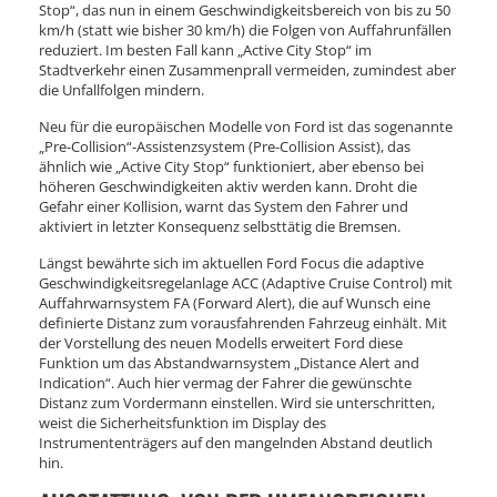
Stop“, das nun in einem Geschwindigkeitsbereich von bis zu 50
km/h (statt wie bisher 30 km/h) die Folgen von Auffahrunfällen
reduziert. Im besten Fall kann „Active City Stop“ im
Stadtverkehr einen Zusammenprall vermeiden, zumindest aber
die Unfallfolgen mindern.
Neu für die europäischen Modelle von Ford ist das sogenannte
„Pre-Collision“-Assistenzsystem (Pre-Collision Assist), das
ähnlich wie „Active City Stop“ funktioniert, aber ebenso bei
höheren Geschwindigkeiten aktiv werden kann. Droht die
Gefahr einer Kollision, warnt das System den Fahrer und
aktiviert in letzter Konsequenz selbsttätig die Bremsen.
Längst bewährte sich im aktuellen Ford Focus die adaptive
Geschwindigkeitsregelanlage ACC (Adaptive Cruise Control) mit
Auffahrwarnsystem FA (Forward Alert), die auf Wunsch eine
definierte Distanz zum vorausfahrenden Fahrzeug einhält. Mit
der Vorstellung des neuen Modells erweitert Ford diese
Funktion um das Abstandwarnsystem „Distance Alert and
Indication“. Auch hier vermag der Fahrer die gewünschte
Distanz zum Vordermann einstellen. Wird sie unterschritten,
weist die Sicherheitsfunktion im Display des
Instrumententrägers auf den mangelnden Abstand deutlich
hin.