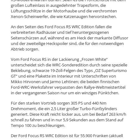
großen Lufteinlass in ausgedehnter Trapezform, die
Lüftungsschlitze in der Motorhaube und die verchromten
Xenon-Scheinwerfer, die wie Katzenaugen hervorstechen.
An den Seiten des Ford Focus RS WRC Edition fallen die
verbreiterten Radhäuser und tief heruntergezogenen
Seitenschürzen auf, während es am Heck der markante Diffusor
und der zweiteilige Heckspoiler sind, die für den notwendigen
Abtrieb sorgen.
Vom Ford Focus RS in der Lackierung „Frozen White“
unterscheidet sich die WRC-Sonderedition durch seine spezielle
Beklebung, schwarze 19-Zoll-Felgen des Typs „OZ Superturismo
GT“ und eine Plakette im Interieur mit Unterschriften von
Mikko Hirvonen und Jarmo Lehtinen; die beiden finnischen
Ford-WRC-Werksfahrer verpassten den Rallye-Weltmeistertitel
in der vergangenen Saison nur um ein winziges Pünktchen.
Für den starken Vortrieb sorgen 305 PS und 440 Nm
Drehmoment, die ein 2,5 Liter großer Turbo-Fünfzylinders
generiert. Diese Kraft reicht locker aus, um bei Bedarf 263 km/h
schnell zu fahren und in nur 5,9 Sekunden aus dem Stand auf
Tempo 100 zu beschleunigen.
Der Ford Focus RS WRC Edition ist für 55.900 Franken (aktuell