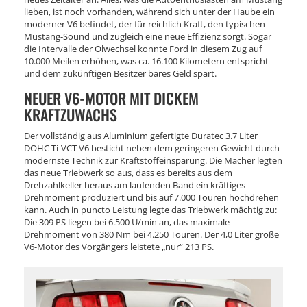
lieben, ist noch vorhanden, während sich unter der Haube ein
moderner V6 befindet, der für reichlich Kraft, den typischen
Mustang-Sound und zugleich eine neue Effizienz sorgt. Sogar
die Intervalle der Ölwechsel konnte Ford in diesem Zug auf
10.000 Meilen erhöhen, was ca. 16.100 Kilometern entspricht
und dem zukünftigen Besitzer bares Geld spart.
NEUER V6-MOTOR MIT DICKEM
KRAFTZUWACHS
Der vollständig aus Aluminium gefertigte Duratec 3.7 Liter
DOHC Ti-VCT V6 besticht neben dem geringeren Gewicht durch
modernste Technik zur Kraftstoffeinsparung. Die Macher legten
das neue Triebwerk so aus, dass es bereits aus dem
Drehzahlkeller heraus am laufenden Band ein kräftiges
Drehmoment produziert und bis auf 7.000 Touren hochdrehen
kann. Auch in puncto Leistung legte das Triebwerk mächtig zu:
Die 309 PS liegen bei 6.500 U/min an, das maximale
Drehmoment von 380 Nm bei 4.250 Touren. Der 4,0 Liter große
V6-Motor des Vorgängers leistete „nur“ 213 PS.