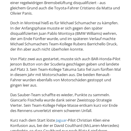
einer regelwidrigen Bremsbelüftung disqualifiziert - aus
gleichem Grund auch die Toyota-Fahrer Cristiano da Matta und
Olivier Panis.
Doch in Montreal hieß es für Michael Schumacher zu kämpfen.
In der Anfangsphase musste er sich gegen den später
disqualifizierten Juan Pablo Montoya (BMW Williams) wehren,
der am Ende Fünfter wurde, und im späteren Verlauf machte
Michael Schumachers Team-Kollege Rubens Barrichello Druck,
der ihn aber auch nicht überholen konnte.
Von Platz zwei aus gestartet, musste sich auch BAR-Honda-Pilot
Jenson Button von der Scuderia geschlagen geben und landete
auf Platz 3. Sein Team-Kollege Takuma Sato fiel zum fünften Mal
in diesem Jahr mit Motorschaden aus. Die beiden Renault-
Fahrer wurden ebenfalls von Motorschäden gestoppt und
gingen leer aus.
Das Sauber-Team schaffte es wieder, Punkte zu sammeln.
Giancarlo Fisichella wurde dank seiner Zweistopp-Strategie
Vierter. Sein Team-Kollege Felipe Masse entkam kurz vor Ende
des Rennens unverletzt einem schweren Unfall.
Kurz nach dem Start löste
Jaguar
-Pilot Christian Klien eine
Konfusion aus, bei der er David Coulthard (McLaren-Mercedes)
umdrehte, so dass Coulthard nur noch Platz 6 einfahren