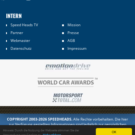
INTERN
Speed Heads TV
Mission
Partner
Presse
Webmaster
AGB
Datenschutz
Impressum
COPYRIGHT 2003-2026 SPEEDHEADS.
Alle Rechte vorbehalten. Die hier
zur Verfügung gestellten Informationen sind lediglich zur persönlichen
Information bestimmt. Jedes Kopieren oder Veröffentlichen in anderer
Hinweis: Durch die Nutzung der Webseite stimmen Sie der
OK
Form ist untersagt.
Verwendung von Cookies zu.
Mehr erfahren