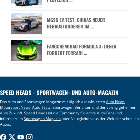
MGS6 EV TEST: CHINAS NEUER
HERAUSFORDERER IM …
FANGCHENGBAO FORMULA X: DENZA
FORDERT FERRARI …
SPEED HEADS - SPORTWAGEN- UND AUTO-MAGAZIN
Das Auto und Sportwagen Magazin mit täglich aktualisierten
Auto News
,
Motorsport News
,
Auto Tests
, Sportwagen Berichten und der streng geheimen
Auto Zukunft
. Speed Heads ist die Community für echte Auto-Fans und
informiert im
Sportwagen Magazin
über Neuigkeiten aus der Welt der schnellen
Autos.