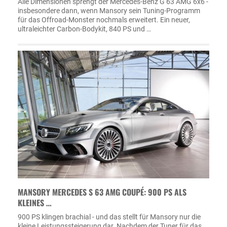
Alle Dimensionen sprengt der Mercedes-Benz G 63 AMG 6x6 -
insbesondere dann, wenn Mansory sein Tuning-Programm
für das Offroad-Monster nochmals erweitert. Ein neuer,
ultraleichter Carbon-Bodykit, 840 PS und …
MANSORY MERCEDES S 63 AMG COUPÉ: 900 PS ALS
KLEINES …
900 PS klingen brachial - und das stellt für Mansory nur die
kleine Leistungssteigerung dar. Nachdem der Tuner für das