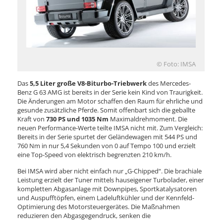
© Foto: IMSA
Das
5,5 Liter große V8-Biturbo-Triebwerk
des Mercedes-
Benz G 63 AMG ist bereits in der Serie kein Kind von Traurigkeit.
Die Änderungen am Motor schaffen den Raum für ehrliche und
gesunde zusätzliche Pferde. Somit offenbart sich die geballte
Kraft von
730 PS und 1035 Nm
Maximaldrehmoment. Die
neuen Performance-Werte teilte IMSA nicht mit. Zum Vergleich:
Bereits in der Serie spurtet der Geländewagen mit 544 PS und
760 Nm in nur 5,4 Sekunden von 0 auf Tempo 100 und erzielt
eine Top-Speed von elektrisch begrenzten 210 km/h.
Bei IMSA wird aber nicht einfach nur „G-Chipped“. Die brachiale
Leistung erzielt der Tuner mittels hauseigener Turbolader, einer
kompletten Abgasanlage mit Downpipes, Sportkatalysatoren
und Auspufftöpfen, einem Ladeluftkühler und der Kennfeld-
Optimierung des Motorsteuergerätes. Die Maßnahmen
reduzieren den Abgasgegendruck, senken die