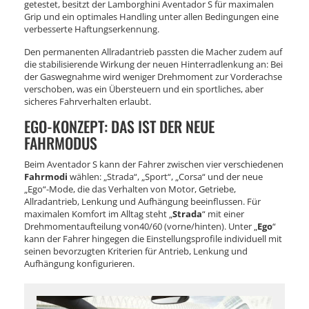
getestet, besitzt der Lamborghini Aventador S für maximalen
Grip und ein optimales Handling unter allen Bedingungen eine
verbesserte Haftungserkennung.
Den permanenten Allradantrieb passten die Macher zudem auf
die stabilisierende Wirkung der neuen Hinterradlenkung an: Bei
der Gaswegnahme wird weniger Drehmoment zur Vorderachse
verschoben, was ein Übersteuern und ein sportliches, aber
sicheres Fahrverhalten erlaubt.
EGO-KONZEPT: DAS IST DER NEUE
FAHRMODUS
Beim Aventador S kann der Fahrer zwischen vier verschiedenen
Fahrmodi
wählen: „Strada“, „Sport“, „Corsa“ und der neue
„Ego“-Mode, die das Verhalten von Motor, Getriebe,
Allradantrieb, Lenkung und Aufhängung beeinflussen. Für
maximalen Komfort im Alltag steht „
Strada
“ mit einer
Drehmomentaufteilung von40/60 (vorne/hinten). Unter „
Ego
“
kann der Fahrer hingegen die Einstellungsprofile individuell mit
seinen bevorzugten Kriterien für Antrieb, Lenkung und
Aufhängung konfigurieren.