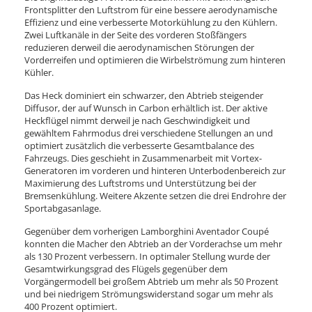
Frontsplitter den Luftstrom für eine bessere aerodynamische
Effizienz und eine verbesserte Motorkühlung zu den Kühlern.
Zwei Luftkanäle in der Seite des vorderen Stoßfängers
reduzieren derweil die aerodynamischen Störungen der
Vorderreifen und optimieren die Wirbelströmung zum hinteren
Kühler.
Das Heck dominiert ein schwarzer, den Abtrieb steigender
Diffusor, der auf Wunsch in Carbon erhältlich ist. Der aktive
Heckflügel nimmt derweil je nach Geschwindigkeit und
gewähltem Fahrmodus drei verschiedene Stellungen an und
optimiert zusätzlich die verbesserte Gesamtbalance des
Fahrzeugs. Dies geschieht in Zusammenarbeit mit Vortex-
Generatoren im vorderen und hinteren Unterbodenbereich zur
Maximierung des Luftstroms und Unterstützung bei der
Bremsenkühlung. Weitere Akzente setzen die drei Endrohre der
Sportabgasanlage.
Gegenüber dem vorherigen Lamborghini Aventador Coupé
konnten die Macher den Abtrieb an der Vorderachse um mehr
als 130 Prozent verbessern. In optimaler Stellung wurde der
Gesamtwirkungsgrad des Flügels gegenüber dem
Vorgängermodell bei großem Abtrieb um mehr als 50 Prozent
und bei niedrigem Strömungswiderstand sogar um mehr als
400 Prozent optimiert.