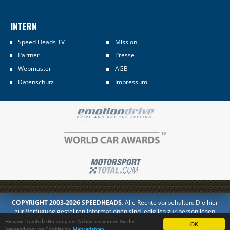
INTERN
Speed Heads TV
Mission
Partner
Presse
Webmaster
AGB
Datenschutz
Impressum
COPYRIGHT 2003-2026 SPEEDHEADS.
Alle Rechte vorbehalten. Die hier
zur Verfügung gestellten Informationen sind lediglich zur persönlichen
Information bestimmt. Jedes Kopieren oder Veröffentlichen in anderer
Hinweis: Durch die Nutzung der Webseite stimmen Sie der
OK
Form ist untersagt.
Verwendung von Cookies zu.
Mehr erfahren