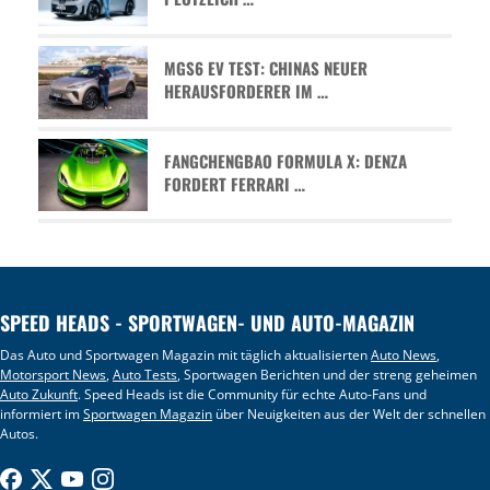
MGS6 EV TEST: CHINAS NEUER
HERAUSFORDERER IM …
FANGCHENGBAO FORMULA X: DENZA
FORDERT FERRARI …
SPEED HEADS - SPORTWAGEN- UND AUTO-MAGAZIN
Das Auto und Sportwagen Magazin mit täglich aktualisierten
Auto News
,
Motorsport News
,
Auto Tests
, Sportwagen Berichten und der streng geheimen
Auto Zukunft
. Speed Heads ist die Community für echte Auto-Fans und
informiert im
Sportwagen Magazin
über Neuigkeiten aus der Welt der schnellen
Autos.