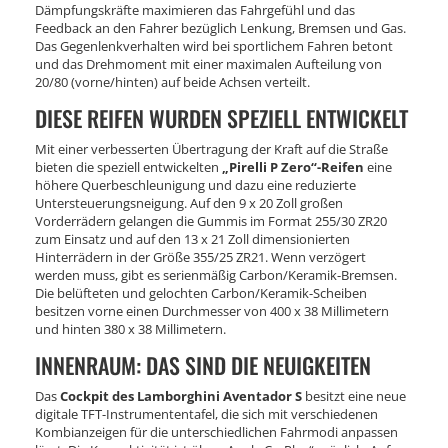
Dämpfungskräfte maximieren das Fahrgefühl und das
Feedback an den Fahrer bezüglich Lenkung, Bremsen und Gas.
Das Gegenlenkverhalten wird bei sportlichem Fahren betont
und das Drehmoment mit einer maximalen Aufteilung von
20/80 (vorne/hinten) auf beide Achsen verteilt.
DIESE REIFEN WURDEN SPEZIELL ENTWICKELT
Mit einer verbesserten Übertragung der Kraft auf die Straße
bieten die speziell entwickelten
„Pirelli P Zero“-Reifen
eine
höhere Querbeschleunigung und dazu eine reduzierte
Untersteuerungsneigung. Auf den 9 x 20 Zoll großen
Vorderrädern gelangen die Gummis im Format 255/30 ZR20
zum Einsatz und auf den 13 x 21 Zoll dimensionierten
Hinterrädern in der Größe 355/25 ZR21. Wenn verzögert
werden muss, gibt es serienmäßig Carbon/Keramik-Bremsen.
Die belüfteten und gelochten Carbon/Keramik-Scheiben
besitzen vorne einen Durchmesser von 400 x 38 Millimetern
und hinten 380 x 38 Millimetern.
INNENRAUM: DAS SIND DIE NEUIGKEITEN
Das
Cockpit des Lamborghini Aventador S
besitzt eine neue
digitale TFT-Instrumententafel, die sich mit verschiedenen
Kombianzeigen für die unterschiedlichen Fahrmodi anpassen