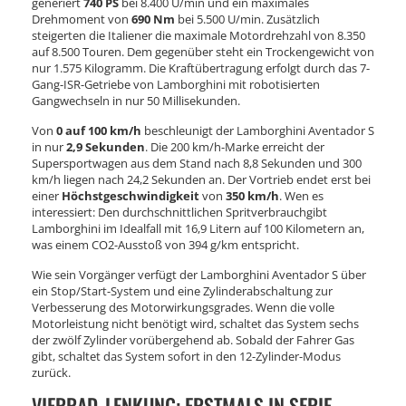
generiert
740 PS
bei 8.400 U/min und ein maximales
Drehmoment von
690 Nm
bei 5.500 U/min. Zusätzlich
steigerten die Italiener die maximale Motordrehzahl von 8.350
auf 8.500 Touren. Dem gegenüber steht ein Trockengewicht von
nur 1.575 Kilogramm. Die Kraftübertragung erfolgt durch das 7-
Gang-ISR-Getriebe von Lamborghini mit robotisierten
Gangwechseln in nur 50 Millisekunden.
Von
0 auf 100 km/h
beschleunigt der Lamborghini Aventador S
in nur
2,9 Sekunden
. Die 200 km/h-Marke erreicht der
Supersportwagen aus dem Stand nach 8,8 Sekunden und 300
km/h liegen nach 24,2 Sekunden an. Der Vortrieb endet erst bei
einer
Höchstgeschwindigkeit
von
350 km/h
. Wen es
interessiert: Den durchschnittlichen Spritverbrauchgibt
Lamborghini im Idealfall mit 16,9 Litern auf 100 Kilometern an,
was einem CO2-Ausstoß von 394 g/km entspricht.
Wie sein Vorgänger verfügt der Lamborghini Aventador S über
ein Stop/Start-System und eine Zylinderabschaltung zur
Verbesserung des Motorwirkungsgrades. Wenn die volle
Motorleistung nicht benötigt wird, schaltet das System sechs
der zwölf Zylinder vorübergehend ab. Sobald der Fahrer Gas
gibt, schaltet das System sofort in den 12-Zylinder-Modus
zurück.
VIERRAD-LENKUNG: ERSTMALS IN SERIE -