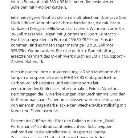
hinten Pendants mit 380 x 32 Millimeter dimensionierten
Scheiben mit 4-Kolben-Sätteln.
Eine hauseigene Neuheit stellen die ultraleichten „Concave One
Black Edition“-Monoblock-Schmiederäder dar, die mit ihrem
konkaven Design die Blicke auf sich ziehen. Während vorne 9 x
20-Zoll messende Felgen mit „Continental Sport Contact 5“-
Hochleistungsreifen im Format 255/30 ZR20 zum Einsatz
kommen, sind es hinten sogar mächtige 12 x 20 Zoll mot
325/25er-Gummiwalzen. Für eine perfekte Bodenhaftung
ersetzte Manhart das M-Fahrwerk durch ein „MHR Clubsport“-
Gewindefahrwerk.
Auch in puncto Interieur-Veredelung ließ sich Manhart nicht
lumpen und spendierte dem MH3 V8 RS Clubsport leichte
Carbon-Vollschalensitze und ein Rennsport-Flair
verströmendes Kohlefaser-Interieurpaket. Feines Alcantara
ziert hingegen die Türverkleidungen, den Dachhimmel und den
Kofferraumausbau. Sicher umschlossen werden die Insassen
von einem in Wagenfarbe lackierten Wiechers-Überrollkäfig mit
Kreuz und Flankenschutz.
Bestens im Griff hat der Pilot den Boliden mit dem „BMW
Performance“-Lenkrad samt beleuchteter Schaltwippen,
während ein in die Mittelkonsole integriertes Racing-
Zusatzdisplay von Manhart über wichtige und/oder