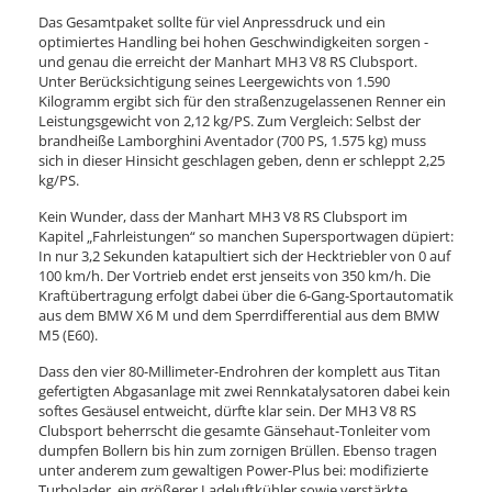
Das Gesamtpaket sollte für viel Anpressdruck und ein
optimiertes Handling bei hohen Geschwindigkeiten sorgen -
und genau die erreicht der Manhart MH3 V8 RS Clubsport.
Unter Berücksichtigung seines Leergewichts von 1.590
Kilogramm ergibt sich für den straßenzugelassenen Renner ein
Leistungsgewicht von 2,12 kg/PS. Zum Vergleich: Selbst der
brandheiße Lamborghini Aventador (700 PS, 1.575 kg) muss
sich in dieser Hinsicht geschlagen geben, denn er schleppt 2,25
kg/PS.
Kein Wunder, dass der Manhart MH3 V8 RS Clubsport im
Kapitel „Fahrleistungen“ so manchen Supersportwagen düpiert:
In nur 3,2 Sekunden katapultiert sich der Hecktriebler von 0 auf
100 km/h. Der Vortrieb endet erst jenseits von 350 km/h. Die
Kraftübertragung erfolgt dabei über die 6-Gang-Sportautomatik
aus dem BMW X6 M und dem Sperrdifferential aus dem BMW
M5 (E60).
Dass den vier 80-Millimeter-Endrohren der komplett aus Titan
gefertigten Abgasanlage mit zwei Rennkatalysatoren dabei kein
softes Gesäusel entweicht, dürfte klar sein. Der MH3 V8 RS
Clubsport beherrscht die gesamte Gänsehaut-Tonleiter vom
dumpfen Bollern bis hin zum zornigen Brüllen. Ebenso tragen
unter anderem zum gewaltigen Power-Plus bei: modifizierte
Turbolader, ein größerer Ladeluftkühler sowie verstärkte