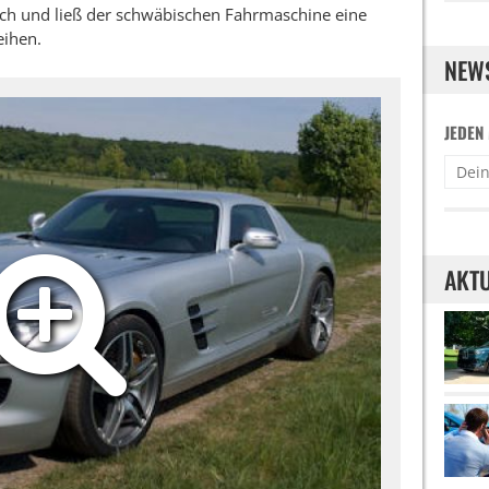
ach und ließ der schwäbischen Fahrmaschine eine
eihen.
NEW
JEDEN
AKTU