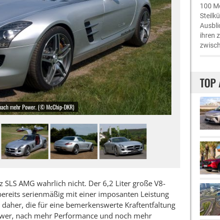
100 Me
Steilk
Ausbli
ihren 
zwisch
TOP 
nach mehr Power. (© McChip-DKR)
z SLS AMG wahrlich nicht. Der 6,2 Liter große V8-
reits serienmäßig mit einer imposanten Leistung
her, die für eine bemerkenswerte Kraftentfaltung
ower, nach mehr Performance und noch mehr