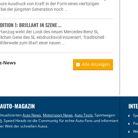
r pure Ausdruck von Kraft in der Form eines viertürigen
 bei der jüngsten Generation noch …
ITION 1: BRILLANT IN SZENE …
ortanzug wirkt der Look des neuen Mercedes-Benz SL
tlichen Gene des SL eindrucksvoll inszeniert. Traditionell
ttlerweile zum Start einer neuen …
z-News
Alle Anzeigen
 AUTO-MAGAZIN
INT
ktualisierten
Auto News
,
Motorsport News
,
Auto Tests
, Sportwagen
Sp
ft
. Speed Heads ist die Community für echte Auto-Fans und informiert
Pa
er Welt der schnellen Autos.
We