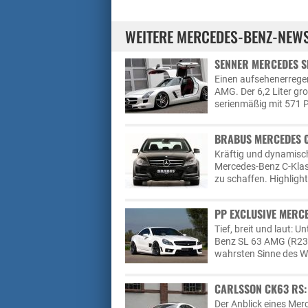
WEITERE MERCEDES-BENZ-NEW
SENNER MERCEDES S
Einen aufsehenerrege
AMG. Der 6,2 Liter g
serienmäßig mit 571
BRABUS MERCEDES 
Kräftig und dynamisch
Mercedes-Benz C-Klass
zu schaffen. Highlight
PP EXCLUSIVE MERCE
Tief, breit und laut: 
Benz SL 63 AMG (R230
wahrsten Sinne des Wor
CARLSSON CK63 RS:
Der Anblick eines Me