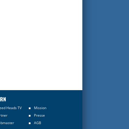
ERN
eed Heads TV
Mission
rtner
Presse
bmaster
AGB