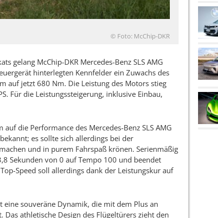
© Foto: McChip-DKR
rtkats gelang McChip-DKR Mercedes-Benz SLS AMG
euergerät hinterlegten Kennfelder ein Zuwachs des
uf jetzt 680 Nm. Die Leistung des Motors stieg
. Für die Leistungssteigerung, inklusive Einbau,
Nm auf die Performance des Mercedes-Benz SLS AMG
ekannt; es sollte sich allerdings bei der
r machen und in purem Fahrspaß krönen. Serienmäßig
 3,8 Sekunden von 0 auf Tempo 100 und beendet
 Top-Speed soll allerdings dank der Leistungskur auf
 eine souveräne Dynamik, die mit dem Plus an
Das athletische Design des Flügeltürers zieht den