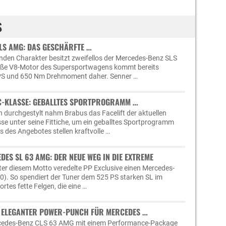
S
LS AMG: DAS GESCHÄRFTE …
nden Charakter besitzt zweifellos der Mercedes-Benz SLS
roße V8-Motor des Supersportwagens kommt bereits
 PS und 650 Nm Drehmoment daher. Senner …
C-KLASSE: GEBALLTES SPORTPROGRAMM …
 durchgestylt nahm Brabus das Facelift der aktuellen
e unter seine Fittiche, um ein geballtes Sportprogramm
s des Angebotes stellen kraftvolle …
DES SL 63 AMG: DER NEUE WEG IN DIE EXTREME
Unter diesem Motto veredelte PP Exclusive einen Mercedes-
). So spendiert der Tuner dem 525 PS starken SL im
tes fette Felgen, die eine …
 ELEGANTER POWER-PUNCH FÜR MERCEDES …
rcedes-Benz CLS 63 AMG mit einem Performance-Package